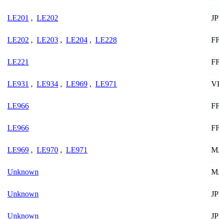
J
LE201
,
LE202
F
LE202
,
LE203
,
LE204
,
LE228
F
LE221
V
LE931
,
LE934
,
LE969
,
LE971
F
LE966
F
LE966
M
LE969
,
LE970
,
LE971
M
Unknown
J
Unknown
J
Unknown