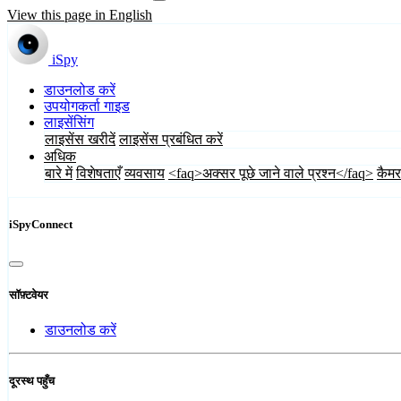
View this page in English
iSpy
डाउनलोड करें
उपयोगकर्ता गाइड
लाइसेंसिंग
लाइसेंस खरीदें
लाइसेंस प्रबंधित करें
अधिक
बारे में
विशेषताएँ
व्यवसाय
<faq>अक्सर पूछे जाने वाले प्रश्न</faq>
कैमर
iSpyConnect
सॉफ़्टवेयर
डाउनलोड करें
दूरस्थ पहुँच