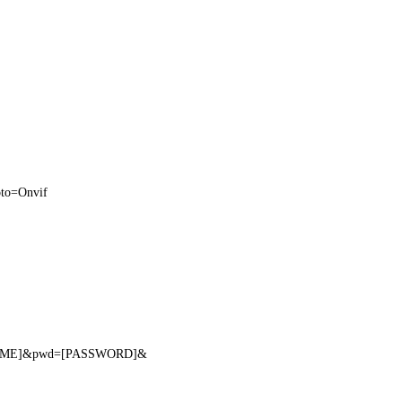
oto=Onvif
ERNAME]&pwd=[PASSWORD]&