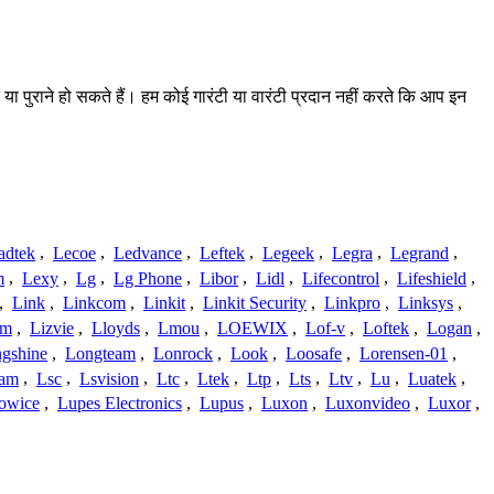
 या पुराने हो सकते हैं। हम कोई गारंटी या वारंटी प्रदान नहीं करते कि आप इन
adtek
,
Lecoe
,
Ledvance
,
Leftek
,
Legeek
,
Legra
,
Legrand
,
m
,
Lexy
,
Lg
,
Lg Phone
,
Libor
,
Lidl
,
Lifecontrol
,
Lifeshield
,
,
Link
,
Linkcom
,
Linkit
,
Linkit Security
,
Linkpro
,
Linksys
,
am
,
Lizvie
,
Lloyds
,
Lmou
,
LOEWIX
,
Lof-v
,
Loftek
,
Logan
,
gshine
,
Longteam
,
Lonrock
,
Look
,
Loosafe
,
Lorensen-01
,
cam
,
Lsc
,
Lsvision
,
Ltc
,
Ltek
,
Ltp
,
Lts
,
Ltv
,
Lu
,
Luatek
,
owice
,
Lupes Electronics
,
Lupus
,
Luxon
,
Luxonvideo
,
Luxor
,