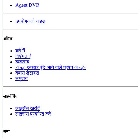
Agent DVR
उपयोगकर्ता गाइड
अधिक
बारे में
विशेषताएँ
व्यवसाय
<faq>अक्सर पूछे जाने वाले प्रश्न</faq>
कैमरा डेटाबेस
समुदाय
लाइसेंसिंग
लाइसेंस खरीदें
लाइसेंस प्रबंधित करें
अन्य