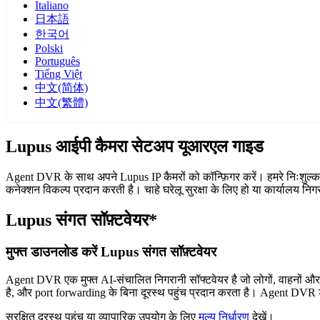
Italiano
日本語
한국어
Polski
Português
Tiếng Việt
中文(简体)
中文(繁體)
Lupus आईपी कैमरा सेटअप यूआरएल गाइड
Agent DVR के साथ अपने Lupus IP कैमरों को कॉन्फ़िगर करें। हमरे निःशुल्क
कनेक्शन विकल्प प्रदान करती है। चाहे घरेलू सुरक्षा के लिए हो या कार्यालय न
Lupus संगत सॉफ़्टवेयर*
मुफ्त डाउनलोड करें Lupus संगत सॉफ़्टवेयर
Agent DVR एक मुफ्त AI-संचालित निगरानी सॉफ्टवेयर है जो लोगों, वाहनों औ
है, और port forwarding के बिना दूरस्थ पहुंच प्रदान करता है। Agent DVR ड
सुरक्षित दूरस्थ पहुंच या व्यापारिक उपयोग के लिए
मूल्य निर्धारण
देखें।