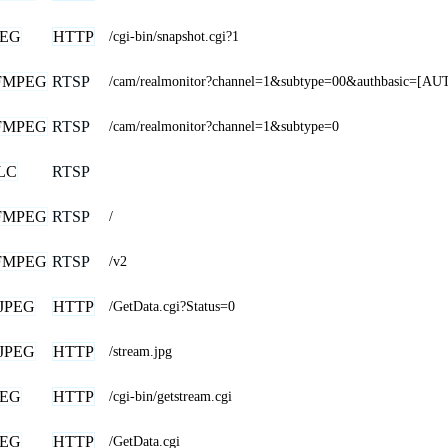
PEG
HTTP
/cgi-bin/snapshot.cgi?1
FMPEG
RTSP
/cam/realmonitor?channel=1&subtype=00&authbasic=[AU
FMPEG
RTSP
/cam/realmonitor?channel=1&subtype=0
LC
RTSP
FMPEG
RTSP
/
FMPEG
RTSP
/v2
JPEG
HTTP
/GetData.cgi?Status=0
JPEG
HTTP
/stream.jpg
PEG
HTTP
/cgi-bin/getstream.cgi
PEG
HTTP
/GetData.cgi