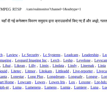
FMPEG
RTSP
/cam/realmonitor?channel=1&subtype=1
 यहाँ दी गई कनेक्शन विवरण समुदाय द्वारा क्राउडसोर्स किए गए हैं और अधूरे, गलत
ch
,
Laview
,
Lc Security
,
Lc Systems
,
Leadcam
,
Leadership
,
Le
Imaging
,
Leopard Imaging Inc
,
Lerch
,
Leshp
,
Levelone
,
Levsca
,
Lihai
,
Likean
,
Lilly
,
Limix
,
Lindata
,
Lindy
,
Linemak
,
Linia
iquid
,
Litetec
,
Litmor
,
Litokam
,
Littleadd
,
Live-reporter
,
Livec
anta
,
Lonestar
,
Long Plus
,
Longdream
,
Longsafe
,
Longse
,
Lon
art Home
,
Lowcam
,
Lowes
,
Lowes Iris
,
Lox
,
Loxone
,
Lpr-hd
iph-gr
,
Luma
,
Lumenera
,
Lumens
,
Lumia
,
Lumiere
,
Luna
,
Lu