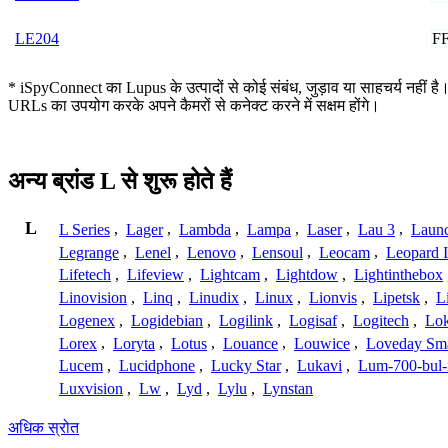
F
LE204
* iSpyConnect का Lupus के उत्पादों से कोई संबंध, जुड़ाव या साहचर्य नहीं है।
URLs का उपयोग करके अपने कैमरों से कनेक्ट करने में सक्षम होंगे।
अन्य ब्रांड L से शुरू होते हैं
L
L Series
,
Lager
,
Lambda
,
Lampa
,
Laser
,
Lau 3
,
Laun
Legrange
,
Lenel
,
Lenovo
,
Lensoul
,
Leocam
,
Leopard 
Lifetech
,
Lifeview
,
Lightcam
,
Lightdow
,
Lightinthebox
Linovision
,
Linq
,
Linudix
,
Linux
,
Lionvis
,
Lipetsk
,
L
Logenex
,
Logidebian
,
Logilink
,
Logisaf
,
Logitech
,
Lok
Lorex
,
Loryta
,
Lotus
,
Louance
,
Louwice
,
Loveday Sm
Lucem
,
Lucidphone
,
Lucky Star
,
Lukavi
,
Lum-700-bul-
Luxvision
,
Lw
,
Lyd
,
Lylu
,
Lynstan
अधिक स्रोत