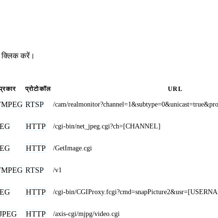
 क्लिक करें।
प्रकार
प्रोटोकॉल
URL
FMPEG
RTSP
/cam/realmonitor?channel=1&subtype=0&unicast=true&pr
PEG
HTTP
/cgi-bin/net_jpeg.cgi?ch=[CHANNEL]
PEG
HTTP
/GetImage.cgi
FMPEG
RTSP
/v1
PEG
HTTP
/cgi-bin/CGIProxy.fcgi?cmd=snapPicture2&usr=[US
JPEG
HTTP
/axis-cgi/mjpg/video.cgi