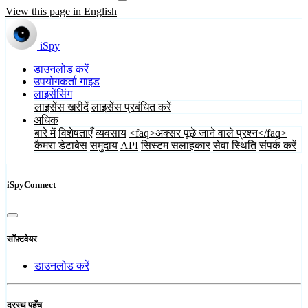
View this page in English
iSpy
डाउनलोड करें
उपयोगकर्ता गाइड
लाइसेंसिंग
लाइसेंस खरीदें
लाइसेंस प्रबंधित करें
अधिक
बारे में
विशेषताएँ
व्यवसाय
<faq>अक्सर पूछे जाने वाले प्रश्न</faq>
कैमरा डेटाबेस
समुदाय
API
सिस्टम सलाहकार
सेवा स्थिति
संपर्क करें
iSpyConnect
सॉफ़्टवेयर
डाउनलोड करें
दूरस्थ पहुँच