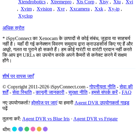
Xtendrobotics
,
Xtremepro
,
Xts Corp
,
Xtsy
,
Xtu
,
Xvi
,
Xvim
,
Xvision
,
Xvr
,
Xxcamera
,
Xxk
,
Xy-ip
,
Xyclop
अधिक स्रोत
* iSpyConnect का Xenocam के उत्पादों से कोई संबंध, जुड़ाव या साहचर्य
नहीं है। यहाँ दी गई कनेक्शन विवरण समुदाय द्वारा क्राउडसोर्स किए गए हैं और
अधूरे, गलत या पुराने हो सकते हैं। हम कोई गारंटी या वारंटी प्रदान नहीं करते
कि आप इन URLs का उपयोग करके अपने कैमरों से कनेक्ट करने में सक्षम
होंगे।
शीर्ष पर वापस जाएँ
© Copyright 2011-2026 iSpyConnect.com -
गोपनीयता नीति
-
सेवा की
शर्तें
-
सेवा स्थिति
-
कानूनी जानकारी
-
सुरक्षा नीति
-
हमसे संपर्क करें
-
FAQ
नए उपयोगकर्ता?
होमपेज पर जाएं
या हमारी
Agent DVR उपयोगकर्ता गाइड
पढ़ें
तुलना करें:
Agent DVR vs Blue Iris
·
Agent DVR vs Frigate
थीम: