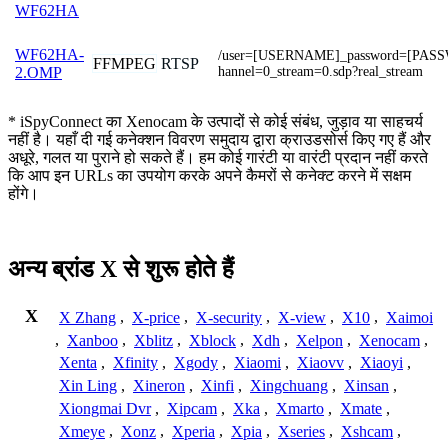
WF62HA
WF62HA-
/user=[USERNAME]_password=[PAS
FFMPEG
RTSP
hannel=0_stream=0.sdp?real_stream
2.OMP
* iSpyConnect का Xenocam के उत्पादों से कोई संबंध, जुड़ाव या साहचर्य
नहीं है। यहाँ दी गई कनेक्शन विवरण समुदाय द्वारा क्राउडसोर्स किए गए हैं और
अधूरे, गलत या पुराने हो सकते हैं। हम कोई गारंटी या वारंटी प्रदान नहीं करते
कि आप इन URLs का उपयोग करके अपने कैमरों से कनेक्ट करने में सक्षम
होंगे।
अन्य ब्रांड X से शुरू होते हैं
X
X Zhang
,
X-price
,
X-security
,
X-view
,
X10
,
Xaimoi
,
Xanboo
,
Xblitz
,
Xblock
,
Xdh
,
Xelpon
,
Xenocam
,
Xenta
,
Xfinity
,
Xgody
,
Xiaomi
,
Xiaovv
,
Xiaoyi
,
Xin Ling
,
Xineron
,
Xinfi
,
Xingchuang
,
Xinsan
,
Xiongmai Dvr
,
Xipcam
,
Xka
,
Xmarto
,
Xmate
,
Xmeye
,
Xonz
,
Xperia
,
Xpia
,
Xseries
,
Xshcam
,