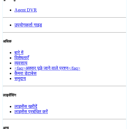
Agent DVR
उपयोगकर्ता गाइड
अधिक
बारे में
विशेषताएँ
व्यवसाय
<faq>अक्सर पूछे जाने वाले प्रश्न</faq>
कैमरा डेटाबेस
समुदाय
लाइसेंसिंग
लाइसेंस खरीदें
लाइसेंस प्रबंधित करें
अन्य