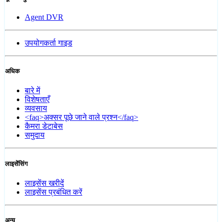
Agent DVR
उपयोगकर्ता गाइड
अधिक
बारे में
विशेषताएँ
व्यवसाय
<faq>अक्सर पूछे जाने वाले प्रश्न</faq>
कैमरा डेटाबेस
समुदाय
लाइसेंसिंग
लाइसेंस खरीदें
लाइसेंस प्रबंधित करें
अन्य