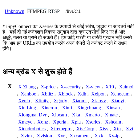
FFMPEG
RTSP
Unknown
/live/ch1
* iSpyConnect का Xseries के उत्पादों से कोई संबंध, जुड़ाव या साहचर्य नहीं
है। यहाँ दी गई कनेक्शन विवरण समुदाय द्वारा क्राउडसोर्स किए गए हैं और
अधूरे, गलत या पुराने हो सकते हैं। हम कोई गारंटी या वारंटी प्रदान नहीं करते
कि आप इन URLs का उपयोग करके अपने कैमरों से कनेक्ट करने में सक्षम
होंगे।
अन्य ब्रांड X से शुरू होते हैं
X
X Zhang
,
X-price
,
X-security
,
X-view
,
X10
,
Xaimoi
,
Xanboo
,
Xblitz
,
Xblock
,
Xdh
,
Xelpon
,
Xenocam
,
Xenta
,
Xfinity
,
Xgody
,
Xiaomi
,
Xiaovv
,
Xiaoyi
,
Xin Ling
,
Xineron
,
Xinfi
,
Xingchuang
,
Xinsan
,
Xiongmai Dvr
,
Xipcam
,
Xka
,
Xmarto
,
Xmate
,
Xmeye
,
Xonz
,
Xperia
,
Xpia
,
Xseries
,
Xshcam
,
Xtendrobotics
,
Xtremepro
,
Xts Corp
,
Xtsy
,
Xtu
,
Xvi
,
Xvim
,
Xvision
,
Xvr
,
Xxcamera
,
Xxk
,
Xy-ip
,