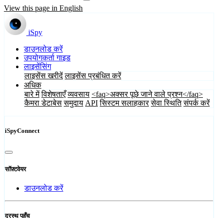
View this page in English
iSpy
डाउनलोड करें
उपयोगकर्ता गाइड
लाइसेंसिंग
लाइसेंस खरीदें
लाइसेंस प्रबंधित करें
अधिक
बारे में
विशेषताएँ
व्यवसाय
<faq>अक्सर पूछे जाने वाले प्रश्न</faq>
कैमरा डेटाबेस
समुदाय
API
सिस्टम सलाहकार
सेवा स्थिति
संपर्क करें
iSpyConnect
सॉफ़्टवेयर
डाउनलोड करें
दूरस्थ पहुँच