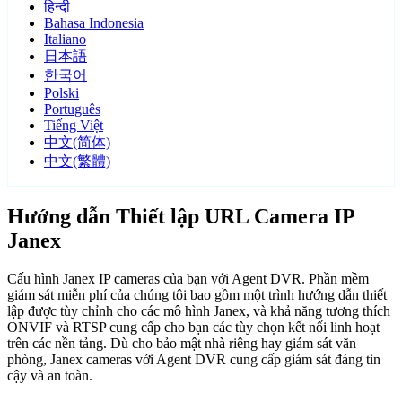
हिन्दी
Bahasa Indonesia
Italiano
日本語
한국어
Polski
Português
Tiếng Việt
中文(简体)
中文(繁體)
Hướng dẫn Thiết lập URL Camera IP
Janex
Cấu hình Janex IP cameras của bạn với Agent DVR. Phần mềm
giám sát miễn phí của chúng tôi bao gồm một trình hướng dẫn thiết
lập được tùy chỉnh cho các mô hình Janex, và khả năng tương thích
ONVIF và RTSP cung cấp cho bạn các tùy chọn kết nối linh hoạt
trên các nền tảng. Dù cho bảo mật nhà riêng hay giám sát văn
phòng, Janex cameras với Agent DVR cung cấp giám sát đáng tin
cậy và an toàn.