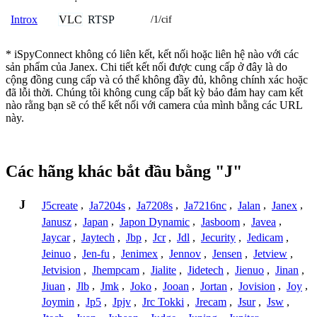
VLC
RTSP
Introx
/1/cif
* iSpyConnect không có liên kết, kết nối hoặc liên hệ nào với các
sản phẩm của Janex. Chi tiết kết nối được cung cấp ở đây là do
cộng đồng cung cấp và có thể không đầy đủ, không chính xác hoặc
đã lỗi thời. Chúng tôi không cung cấp bất kỳ bảo đảm hay cam kết
nào rằng bạn sẽ có thể kết nối với camera của mình bằng các URL
này.
Các hãng khác bắt đầu bằng "J"
J
J5create
,
Ja7204s
,
Ja7208s
,
Ja7216nc
,
Jalan
,
Janex
,
Janusz
,
Japan
,
Japon Dynamic
,
Jasboom
,
Javea
,
Jaycar
,
Jaytech
,
Jbp
,
Jcr
,
Jdl
,
Jecurity
,
Jedicam
,
Jeinuo
,
Jen-fu
,
Jenimex
,
Jennov
,
Jensen
,
Jetview
,
Jetvision
,
Jhempcam
,
Jialite
,
Jidetech
,
Jienuo
,
Jinan
,
Jiuan
,
Jlb
,
Jmk
,
Joko
,
Jooan
,
Jortan
,
Jovision
,
Joy
,
Joymin
,
Jp5
,
Jpjv
,
Jrc Tokki
,
Jrecam
,
Jsur
,
Jsw
,