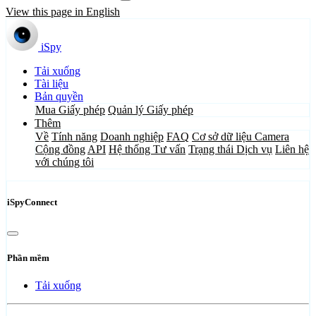
View this page in English
iSpy
Tải xuống
Tài liệu
Bản quyền
Mua Giấy phép
Quản lý Giấy phép
Thêm
Về
Tính năng
Doanh nghiệp
FAQ
Cơ sở dữ liệu Camera
Cộng đồng
API
Hệ thống Tư vấn
Trạng thái Dịch vụ
Liên hệ
với chúng tôi
iSpyConnect
Phần mềm
Tải xuống