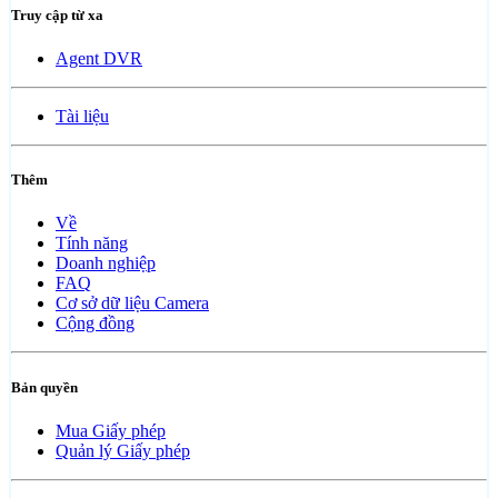
Truy cập từ xa
Agent DVR
Tài liệu
Thêm
Về
Tính năng
Doanh nghiệp
FAQ
Cơ sở dữ liệu Camera
Cộng đồng
Bản quyền
Mua Giấy phép
Quản lý Giấy phép