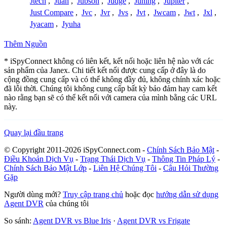
Jtech
,
Juan
,
Jubson
,
Judge
,
Juning
,
Jupiter
,
Just Compare
,
Jvc
,
Jvr
,
Jvs
,
Jvt
,
Jwcam
,
Jwt
,
Jxl
,
Jyacam
,
Jyuha
Thêm Nguồn
* iSpyConnect không có liên kết, kết nối hoặc liên hệ nào với các
sản phẩm của Janex. Chi tiết kết nối được cung cấp ở đây là do
cộng đồng cung cấp và có thể không đầy đủ, không chính xác hoặc
đã lỗi thời. Chúng tôi không cung cấp bất kỳ bảo đảm hay cam kết
nào rằng bạn sẽ có thể kết nối với camera của mình bằng các URL
này.
Quay lại đầu trang
© Copyright 2011-2026 iSpyConnect.com -
Chính Sách Bảo Mật
-
Điều Khoản Dịch Vụ
-
Trạng Thái Dịch Vụ
-
Thông Tin Pháp Lý
-
Chính Sách Bảo Mật Lớp
-
Liên Hệ Chúng Tôi
-
Câu Hỏi Thường
Gặp
Người dùng mới?
Truy cập trang chủ
hoặc đọc
hướng dẫn sử dụng
Agent DVR
của chúng tôi
So sánh:
Agent DVR vs Blue Iris
·
Agent DVR vs Frigate