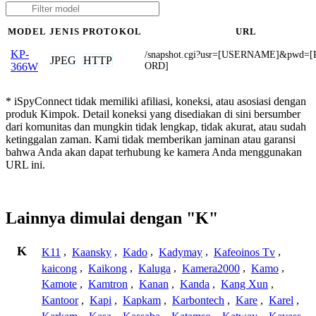
MODEL
JENIS
PROTOKOL
URL
KP-
/snapshot.cgi?usr=[USERNAME]&pwd=
JPEG
HTTP
ORD]
366W
* iSpyConnect tidak memiliki afiliasi, koneksi, atau asosiasi dengan
produk Kimpok. Detail koneksi yang disediakan di sini bersumber
dari komunitas dan mungkin tidak lengkap, tidak akurat, atau sudah
ketinggalan zaman. Kami tidak memberikan jaminan atau garansi
bahwa Anda akan dapat terhubung ke kamera Anda menggunakan
URL ini.
Lainnya dimulai dengan "K"
K
K11
,
Kaansky
,
Kado
,
Kadymay
,
Kafeoinos Tv
,
kaicong
,
Kaikong
,
Kaluga
,
Kamera2000
,
Kamo
,
Kamote
,
Kamtron
,
Kanan
,
Kanda
,
Kang Xun
,
Kantoor
,
Kapi
,
Kapkam
,
Karbontech
,
Kare
,
Karel
,