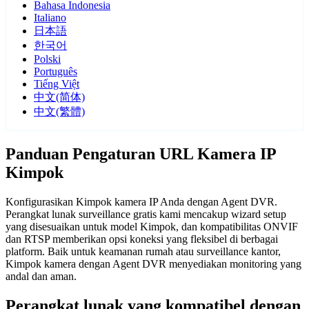
Bahasa Indonesia
Italiano
日本語
한국어
Polski
Português
Tiếng Việt
中文(简体)
中文(繁體)
Panduan Pengaturan URL Kamera IP
Kimpok
Konfigurasikan Kimpok kamera IP Anda dengan Agent DVR.
Perangkat lunak surveillance gratis kami mencakup wizard setup
yang disesuaikan untuk model Kimpok, dan kompatibilitas ONVIF
dan RTSP memberikan opsi koneksi yang fleksibel di berbagai
platform. Baik untuk keamanan rumah atau surveillance kantor,
Kimpok kamera dengan Agent DVR menyediakan monitoring yang
andal dan aman.
Perangkat lunak yang kompatibel dengan