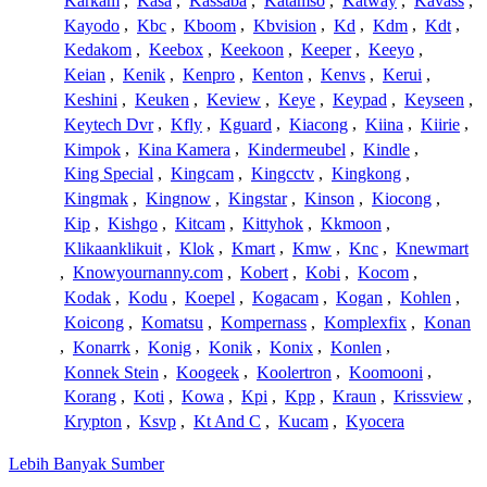
Karkam
,
Kasa
,
Kassaba
,
Katamso
,
Katway
,
Kavass
,
Kayodo
,
Kbc
,
Kboom
,
Kbvision
,
Kd
,
Kdm
,
Kdt
,
Kedakom
,
Keebox
,
Keekoon
,
Keeper
,
Keeyo
,
Keian
,
Kenik
,
Kenpro
,
Kenton
,
Kenvs
,
Kerui
,
Keshini
,
Keuken
,
Keview
,
Keye
,
Keypad
,
Keyseen
,
Keytech Dvr
,
Kfly
,
Kguard
,
Kiacong
,
Kiina
,
Kiirie
,
Kimpok
,
Kina Kamera
,
Kindermeubel
,
Kindle
,
King Special
,
Kingcam
,
Kingcctv
,
Kingkong
,
Kingmak
,
Kingnow
,
Kingstar
,
Kinson
,
Kiocong
,
Kip
,
Kishgo
,
Kitcam
,
Kittyhok
,
Kkmoon
,
Klikaanklikuit
,
Klok
,
Kmart
,
Kmw
,
Knc
,
Knewmart
,
Knowyournanny.com
,
Kobert
,
Kobi
,
Kocom
,
Kodak
,
Kodu
,
Koepel
,
Kogacam
,
Kogan
,
Kohlen
,
Koicong
,
Komatsu
,
Kompernass
,
Komplexfix
,
Konan
,
Konarrk
,
Konig
,
Konik
,
Konix
,
Konlen
,
Konnek Stein
,
Koogeek
,
Koolertron
,
Koomooni
,
Korang
,
Koti
,
Kowa
,
Kpi
,
Kpp
,
Kraun
,
Krissview
,
Krypton
,
Ksvp
,
Kt And C
,
Kucam
,
Kyocera
Lebih Banyak Sumber