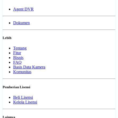
Agent DVR
Dokumen
Lebih
Tentang
Fitur
Bisnis
FAQ
Basis Data Kamera
Komunitas
Pemberian Lisensi
Beli Lisensi
Kelola Lisensi
Lainnya