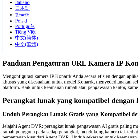
Italiano
日本語
한국어
Polski
Português
Tiếng Việt
中文(简体)
中文(繁體)
Panduan Pengaturan URL Kamera IP Ko
Mengonfigurasi kamera IP Konarrk Anda secara efisien dengan aplik
khusus yang disesuaikan untuk model Konarrk, menyederhanakan selu
platform. Baik untuk keamanan rumah atau pengawasan kantor, kame
Perangkat lunak yang kompatibel dengan
Unduh Perangkat Lunak Gratis yang Kompatibel d
Jelajahi Agent DVR: perangkat lunak pengawasan AI gratis paling mu
ramah pengguna pada setiap perangkat, mendukung kamera tak terba
pemantauan kuat dari Agent DVR. Unduh sekarang untuk keamanan d