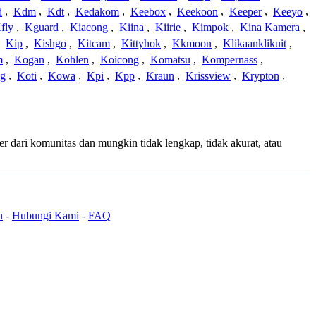
d
,
Kdm
,
Kdt
,
Kedakom
,
Keebox
,
Keekoon
,
Keeper
,
Keeyo
,
fly
,
Kguard
,
Kiacong
,
Kiina
,
Kiirie
,
Kimpok
,
Kina Kamera
,
,
Kip
,
Kishgo
,
Kitcam
,
Kittyhok
,
Kkmoon
,
Klikaanklikuit
,
m
,
Kogan
,
Kohlen
,
Koicong
,
Komatsu
,
Kompernass
,
g
,
Koti
,
Kowa
,
Kpi
,
Kpp
,
Kraun
,
Krissview
,
Krypton
,
er dari komunitas dan mungkin tidak lengkap, tidak akurat, atau
n
-
Hubungi Kami
-
FAQ