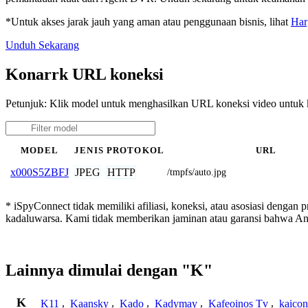
*Untuk akses jarak jauh yang aman atau penggunaan bisnis, lihat
Har
Unduh Sekarang
Konarrk URL koneksi
Petunjuk: Klik model untuk menghasilkan URL koneksi video untuk
MODEL
JENIS
PROTOKOL
URL
JPEG
HTTP
x000S5ZBFJ
/tmpfs/auto.jpg
* iSpyConnect tidak memiliki afiliasi, koneksi, atau asosiasi dengan
kadaluwarsa. Kami tidak memberikan jaminan atau garansi bahwa A
Lainnya dimulai dengan "K"
K
K11
,
Kaansky
,
Kado
,
Kadymay
,
Kafeoinos Tv
,
kaico