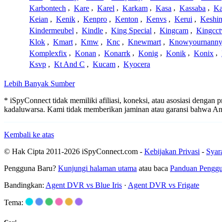
Karbontech
,
Kare
,
Karel
,
Karkam
,
Kasa
,
Kassaba
,
Ka
Keian
,
Kenik
,
Kenpro
,
Kenton
,
Kenvs
,
Kerui
,
Keshin
Kindermeubel
,
Kindle
,
King Special
,
Kingcam
,
Kingcct
Klok
,
Kmart
,
Kmw
,
Knc
,
Knewmart
,
Knowyournanny
Komplexfix
,
Konan
,
Konarrk
,
Konig
,
Konik
,
Konix
,
Ksvp
,
Kt And C
,
Kucam
,
Kyocera
Lebih Banyak Sumber
* iSpyConnect tidak memiliki afiliasi, koneksi, atau asosiasi dengan
kadaluwarsa. Kami tidak memberikan jaminan atau garansi bahwa A
Kembali ke atas
© Hak Cipta 2011-2026 iSpyConnect.com -
Kebijakan Privasi
-
Syar
Pengguna Baru?
Kunjungi halaman utama
atau baca
Panduan Pengg
Bandingkan:
Agent DVR vs Blue Iris
·
Agent DVR vs Frigate
Tema: