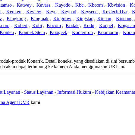
tamso
,
Katway
,
Kavass
,
Kayodo
,
Kbc
,
Kboom
,
Kbvision
,
K
i
,
Keuken
,
Keview
,
Keye
,
Keypad
,
Keyseen
,
Keytech Dvr
,
K
v
,
Kingkong
,
Kingmak
,
Kingnow
,
Kingstar
,
Kinson
,
Kiocong
.com
,
Kobert
,
Kobi
,
Kocom
,
Kodak
,
Kodu
,
Koepel
,
Kogaca
Konlen
,
Konnek Stein
,
Koogeek
,
Koolertron
,
Koomooni
,
Koran
 produk-produk Konarrk. Detail koneksi yang disediakan di sini bersumb
nda akan dapat terhubung ke kamera Anda menggunakan URL ini.
at Layanan
-
Status Layanan
-
Informasi Hukum
-
Kebijakan Keamana
una Agent DVR
kami