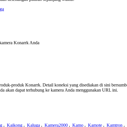
ga
 kamera Konarrk Anda
 produk-produk Konarrk. Detail koneksi yang disediakan di sini bersumb
nda akan dapat terhubung ke kamera Anda menggunakan URL ini.
ng
,
Kaikong
,
Kaluga
,
Kamera2000
,
Kamo
,
Kamote
,
Kamtron
,