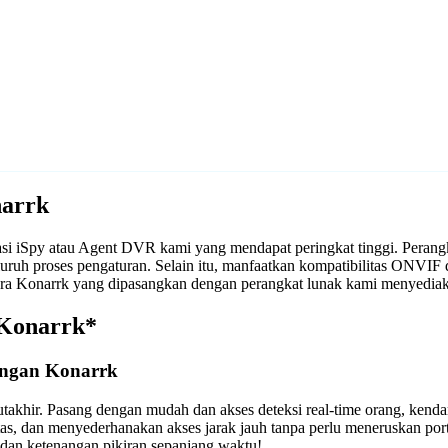
narrk
asi iSpy atau Agent DVR kami yang mendapat peringkat tinggi. Peran
ruh proses pengaturan. Selain itu, manfaatkan kompatibilitas ONVIF
ra Konarrk yang dipasangkan dengan perangkat lunak kami menyediak
 Konarrk*
engan Konarrk
takhir. Pasang dengan mudah dan akses deteksi real-time orang, kend
tas, dan menyederhanakan akses jarak jauh tanpa perlu meneruskan p
an ketenangan pikiran sepanjang waktu!