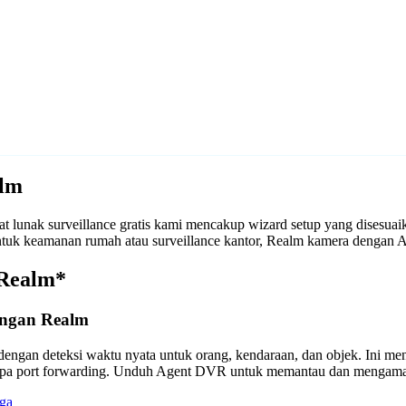
alm
 lunak surveillance gratis kami mencakup wizard setup yang disesua
 untuk keamanan rumah atau surveillance kantor, Realm kamera denga
 Realm*
engan Realm
engan deteksi waktu nyata untuk orang, kendaraan, dan objek. Ini m
anpa port forwarding. Unduh Agent DVR untuk memantau dan mengama
ga