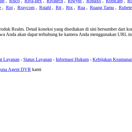
nin
,
Risco
,
Riva-flex
,
Rivatech
,
Riwyth
,
Robaxo
,
Robicam
,
R
e
,
Rpi
,
Rraycom
,
Rstahl
,
Rtt
,
Rtx
,
Rua
,
Ruang Tamu
,
Rubet
 produk Realm. Detail koneksi yang disediakan di sini bersumber dari k
ahwa Anda akan dapat terhubung ke kamera Anda menggunakan URL in
at Layanan
-
Status Layanan
-
Informasi Hukum
-
Kebijakan Keamana
guna Agent DVR
kami