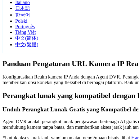
Italiano
日本語
한국어
Polski
Português
Tiếng Việt
中文(简体)
中文(繁體)
Panduan Pengaturan URL Kamera IP Re
Konfigurasikan Realm kamera IP Anda dengan Agent DVR. Perangkat
memberikan opsi koneksi yang fleksibel di berbagai platform. Baik
Perangkat lunak yang kompatibel dengan
Unduh Perangkat Lunak Gratis yang Kompatibel d
Agent DVR adalah perangkat lunak pengawasan bertenaga AI gratis d
mendukung kamera tanpa batas, dan memberikan akses jarak jauh t
*Untuk akses jarak jauh yang aman atau penggunaan bisnis, lihat
Har