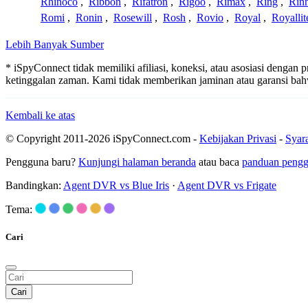
Rhinoco
,
Ribbon
,
Rifatron
,
Rigoo
,
Rimax
,
Ring
,
Rin
Romi
,
Ronin
,
Rosewill
,
Rosh
,
Rovio
,
Royal
,
Royallit
Lebih Banyak Sumber
* iSpyConnect tidak memiliki afiliasi, koneksi, atau asosiasi dengan
ketinggalan zaman. Kami tidak memberikan jaminan atau garansi b
Kembali ke atas
© Copyright 2011-2026 iSpyConnect.com -
Kebijakan Privasi
-
Syar
Pengguna baru?
Kunjungi halaman beranda
atau baca
panduan peng
Bandingkan:
Agent DVR vs Blue Iris
·
Agent DVR vs Frigate
Tema:
Cari
Cari