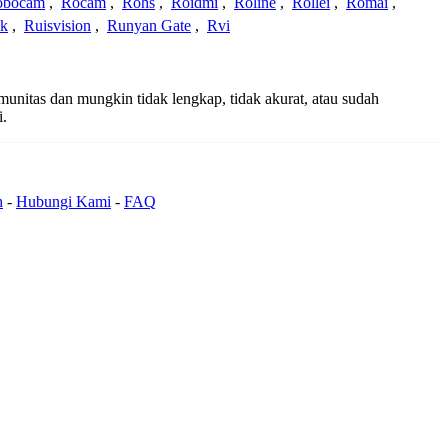
obocam
,
Rocam
,
Rohs
,
Roidmi
,
Roline
,
Rollei
,
Romai
,
ek
,
Ruisvision
,
Runyan Gate
,
Rvi
omunitas dan mungkin tidak lengkap, tidak akurat, atau sudah
i.
n
-
Hubungi Kami
-
FAQ