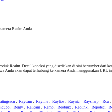
k kamera Realm Anda
 produk Realm. Detail koneksi yang disediakan di sini bersumber dari k
ahwa Anda akan dapat terhubung ke kamera Anda menggunakan URL in
atingsecu
,
Raycam
,
Rayline
,
Raylios
,
Raynic
,
Raysharp
,
Rca
,
idubo
,
Reigy
,
Relicam
,
Remo
,
Reobiux
,
Reolink
,
Repotec
,
R