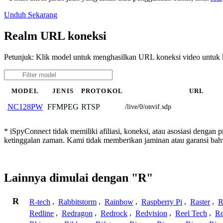
Unduh Sekarang
Realm URL koneksi
Petunjuk: Klik model untuk menghasilkan URL koneksi video untu
MODEL
JENIS
PROTOKOL
URL
FFMPEG
RTSP
NC128PW
/live/0/onvif.sdp
* iSpyConnect tidak memiliki afiliasi, koneksi, atau asosiasi dengan
ketinggalan zaman. Kami tidak memberikan jaminan atau garansi b
Lainnya dimulai dengan "R"
R
R-tech
,
Rabbitstorm
,
Rainbow
,
Raspberry Pi
,
Raster
,
R
Redline
,
Redragon
,
Redrock
,
Redvision
,
Reel Tech
,
Re