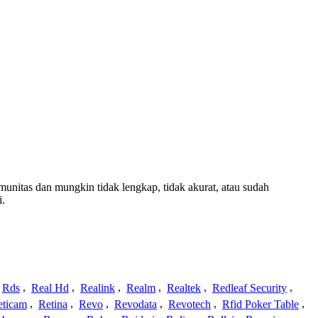
omunitas dan mungkin tidak lengkap, tidak akurat, atau sudah
i.
Rds
,
Real Hd
,
Realink
,
Realm
,
Realtek
,
Redleaf Security
,
eticam
,
Retina
,
Revo
,
Revodata
,
Revotech
,
Rfid Poker Table
,