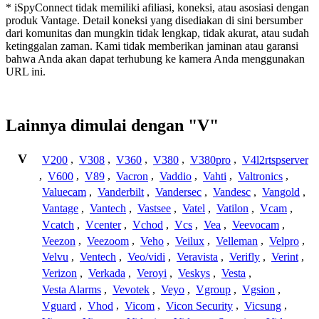
* iSpyConnect tidak memiliki afiliasi, koneksi, atau asosiasi dengan
produk Vantage. Detail koneksi yang disediakan di sini bersumber
dari komunitas dan mungkin tidak lengkap, tidak akurat, atau sudah
ketinggalan zaman. Kami tidak memberikan jaminan atau garansi
bahwa Anda akan dapat terhubung ke kamera Anda menggunakan
URL ini.
Lainnya dimulai dengan "V"
V
V200
,
V308
,
V360
,
V380
,
V380pro
,
V4l2rtspserver
,
V600
,
V89
,
Vacron
,
Vaddio
,
Vahti
,
Valtronics
,
Valuecam
,
Vanderbilt
,
Vandersec
,
Vandesc
,
Vangold
,
Vantage
,
Vantech
,
Vastsee
,
Vatel
,
Vatilon
,
Vcam
,
Vcatch
,
Vcenter
,
Vchod
,
Vcs
,
Vea
,
Veevocam
,
Veezon
,
Veezoom
,
Veho
,
Veilux
,
Velleman
,
Velpro
,
Velvu
,
Ventech
,
Veo/vidi
,
Veravista
,
Verifly
,
Verint
,
Verizon
,
Verkada
,
Veroyi
,
Veskys
,
Vesta
,
Vesta Alarms
,
Vevotek
,
Veyo
,
Vgroup
,
Vgsion
,
Vguard
,
Vhod
,
Vicom
,
Vicon Security
,
Vicsung
,