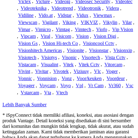
Victex
,
Victure
,
Videoiq
,
Videosec Security
,
Videotec
,
Videoteknika
,
Videotrend
,
Videotronik
,
Videra
,
Vidiline
,
Vido.at
,
Vidstar
,
Vidux
,
Viewmax
,
Viewscan
,
Vigilant
,
Viking
,
VIKVIZ
,
Vikylin
,
Vilar
,
Vimar
,
Vimicro
,
Vimtag
,
Vimtech
,
Viofo
,
Vip Vision
,
Vipcam
,
Viral
,
Visicom
,
Vision
,
Vision Digi
,
Vision Gs
,
Vision Hi-tech Co
,
Visioncool Cctv
,
Visionhitech Americas
,
Visionite
,
Visionstar
,
Visionxip
,
Visiotech
,
Visiotys
,
Visonic
,
Visortech
,
Vista Cctv
,
Vistacam
,
Visualint
,
Vitek
,
Vitek Cctv
,
Vitorcam
,
Vivint
,
Vivitar
,
Vivotek
,
Viziuuy
,
Vlc
,
Voger
,
Vonnic
,
Vonnision
,
Vonz
,
Voor/keuken
,
Voordeur
,
Voyager
,
Voycam
,
Voyo
,
Vpl
,
Vr Cam
,
Vr360
,
Vsc
,
Vstarcam
,
Vta
,
Vtech
Lebih Banyak Sumber
* iSpyConnect tidak memiliki afiliasi, koneksi, atau asosiasi dengan
produk Vantage. Detail koneksi yang disediakan di sini bersumber
dari komunitas dan mungkin tidak lengkap, tidak akurat, atau sudah
ketinggalan zaman. Kami tidak memberikan jaminan atau garansi
bahwa Anda akan dapat terhubung ke kamera Anda menggunakan