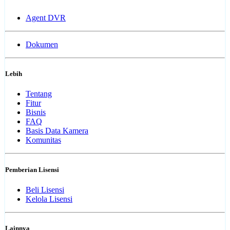
Agent DVR
Dokumen
Lebih
Tentang
Fitur
Bisnis
FAQ
Basis Data Kamera
Komunitas
Pemberian Lisensi
Beli Lisensi
Kelola Lisensi
Lainnya