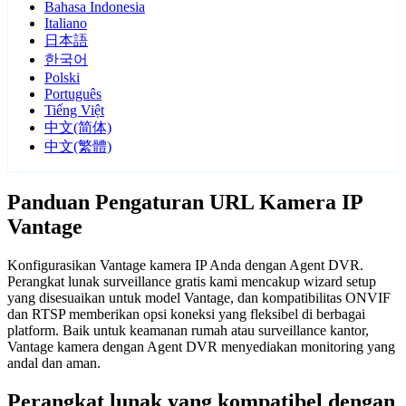
Bahasa Indonesia
Italiano
日本語
한국어
Polski
Português
Tiếng Việt
中文(简体)
中文(繁體)
Panduan Pengaturan URL Kamera IP
Vantage
Konfigurasikan Vantage kamera IP Anda dengan Agent DVR.
Perangkat lunak surveillance gratis kami mencakup wizard setup
yang disesuaikan untuk model Vantage, dan kompatibilitas ONVIF
dan RTSP memberikan opsi koneksi yang fleksibel di berbagai
platform. Baik untuk keamanan rumah atau surveillance kantor,
Vantage kamera dengan Agent DVR menyediakan monitoring yang
andal dan aman.
Perangkat lunak yang kompatibel dengan