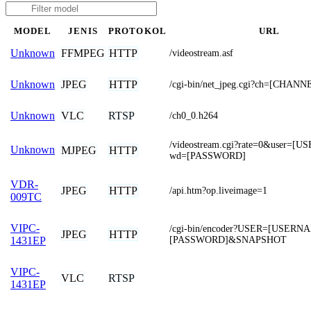
MODEL
JENIS
PROTOKOL
URL
FFMPEG
HTTP
Unknown
/videostream.asf
JPEG
HTTP
Unknown
/cgi-bin/net_jpeg.cgi?ch=[CHANN
VLC
RTSP
Unknown
/ch0_0.h264
/videostream.cgi?rate=0&user=
Unknown
MJPEG
HTTP
wd=[PASSWORD]
VDR-
JPEG
HTTP
/api.htm?op.liveimage=1
009TC
VIPC-
/cgi-bin/encoder?USER=[USER
JPEG
HTTP
[PASSWORD]&SNAPSHOT
1431EP
VIPC-
VLC
RTSP
1431EP