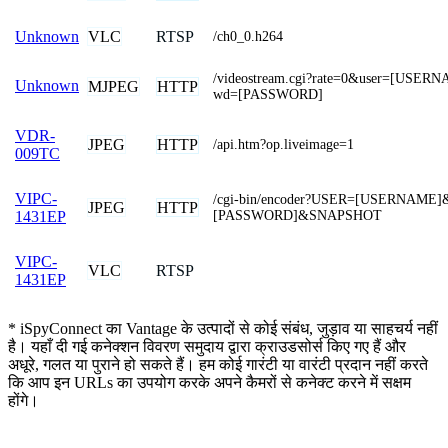
VLC
RTSP
Unknown
/ch0_0.h264
/videostream.cgi?rate=0&user=[USER
Unknown
MJPEG
HTTP
wd=[PASSWORD]
VDR-
JPEG
HTTP
/api.htm?op.liveimage=1
009TC
VIPC-
/cgi-bin/encoder?USER=[USERNAME
JPEG
HTTP
[PASSWORD]&SNAPSHOT
1431EP
VIPC-
VLC
RTSP
1431EP
* iSpyConnect का Vantage के उत्पादों से कोई संबंध, जुड़ाव या साहचर्य नहीं
है। यहाँ दी गई कनेक्शन विवरण समुदाय द्वारा क्राउडसोर्स किए गए हैं और
अधूरे, गलत या पुराने हो सकते हैं। हम कोई गारंटी या वारंटी प्रदान नहीं करते
कि आप इन URLs का उपयोग करके अपने कैमरों से कनेक्ट करने में सक्षम
होंगे।