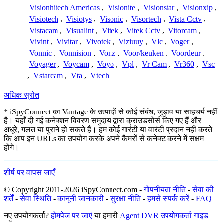
Visionhitech Americas
,
Visionite
,
Visionstar
,
Visionxip
,
Visiotech
,
Visiotys
,
Visonic
,
Visortech
,
Vista Cctv
,
Vistacam
,
Visualint
,
Vitek
,
Vitek Cctv
,
Vitorcam
,
Vivint
,
Vivitar
,
Vivotek
,
Viziuuy
,
Vlc
,
Voger
,
Vonnic
,
Vonnision
,
Vonz
,
Voor/keuken
,
Voordeur
,
Voyager
,
Voycam
,
Voyo
,
Vpl
,
Vr Cam
,
Vr360
,
Vsc
,
Vstarcam
,
Vta
,
Vtech
अधिक स्रोत
* iSpyConnect का Vantage के उत्पादों से कोई संबंध, जुड़ाव या साहचर्य नहीं
है। यहाँ दी गई कनेक्शन विवरण समुदाय द्वारा क्राउडसोर्स किए गए हैं और
अधूरे, गलत या पुराने हो सकते हैं। हम कोई गारंटी या वारंटी प्रदान नहीं करते
कि आप इन URLs का उपयोग करके अपने कैमरों से कनेक्ट करने में सक्षम
होंगे।
शीर्ष पर वापस जाएँ
© Copyright 2011-2026 iSpyConnect.com -
गोपनीयता नीति
-
सेवा की
शर्तें
-
सेवा स्थिति
-
कानूनी जानकारी
-
सुरक्षा नीति
-
हमसे संपर्क करें
-
FAQ
नए उपयोगकर्ता?
होमपेज पर जाएं
या हमारी
Agent DVR उपयोगकर्ता गाइड