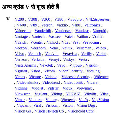
अन्य ब्रांड V से शुरू होते हैं
V
V200
,
V308
,
V360
,
V380
,
V380pro
,
V4l2rtspserver
,
V600
,
V89
,
Vacron
,
Vaddio
,
Vahti
,
Valtronics
,
Valuecam
,
Vanderbilt
,
Vandersec
,
Vandesc
,
Vangold
,
Vantage
,
Vantech
,
Vastsee
,
Vatel
,
Vatilon
,
Vcam
,
Vcatch
,
Vcenter
,
Vchod
,
Vcs
,
Vea
,
Veevocam
,
Veezon
,
Veezoom
,
Veho
,
Veilux
,
Velleman
,
Velpro
,
Velvu
,
Ventech
,
Veo/vidi
,
Veravista
,
Verifly
,
Verint
,
Verizon
,
Verkada
,
Veroyi
,
Veskys
,
Vesta
,
Vesta Alarms
,
Vevotek
,
Veyo
,
Vgroup
,
Vgsion
,
Vguard
,
Vhod
,
Vicom
,
Vicon Security
,
Vicsung
,
Victex
,
Victure
,
Videoiq
,
Videosec Security
,
Videotec
,
Videoteknika
,
Videotrend
,
Videotronik
,
Videra
,
Vidiline
,
Vido.at
,
Vidstar
,
Vidux
,
Viewmax
,
Viewscan
,
Vigilant
,
Viking
,
VIKVIZ
,
Vikylin
,
Vilar
,
Vimar
,
Vimicro
,
Vimtag
,
Vimtech
,
Viofo
,
Vip Vision
,
Vipcam
,
Viral
,
Visicom
,
Vision
,
Vision Digi
,
Vision Gs
,
Vision Hi-tech Co
,
Visioncool Cctv
,