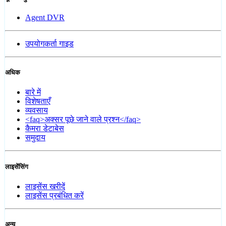
Agent DVR
उपयोगकर्ता गाइड
अधिक
बारे में
विशेषताएँ
व्यवसाय
<faq>अक्सर पूछे जाने वाले प्रश्न</faq>
कैमरा डेटाबेस
समुदाय
लाइसेंसिंग
लाइसेंस खरीदें
लाइसेंस प्रबंधित करें
अन्य