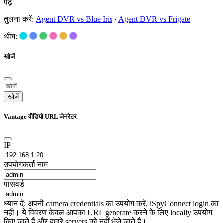
पढ़ें
तुलना करें:
Agent DVR vs Blue Iris
·
Agent DVR vs Frigate
थीम:
खोजें
खोजें
Vantage वीडियो URL जेनरेटर
IP
उपयोगकर्ता नाम
पासवर्ड
ध्यान दें: अपनी camera credentials का उपयोग करें, iSpyConnect login का
नहीं। ये विवरण केवल आपका URL generate करने के लिए locally उपयोग
किए जाते हैं और हमारे servers को नहीं भेजे जाते हैं।