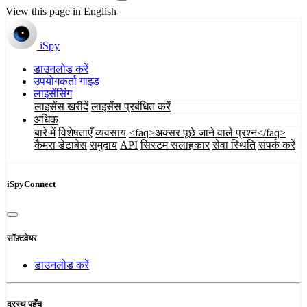
View this page in English
iSpy
डाउनलोड करें
उपयोगकर्ता गाइड
लाइसेंसिंग
लाइसेंस खरीदें
लाइसेंस प्रबंधित करें
अधिक
बारे में
विशेषताएँ
व्यवसाय
<faq>अक्सर पूछे जाने वाले प्रश्न</faq>
कैमरा डेटाबेस
समुदाय
API
सिस्टम सलाहकार
सेवा स्थिति
संपर्क करें
iSpyConnect
सॉफ़्टवेयर
डाउनलोड करें
दूरस्थ पहुँच