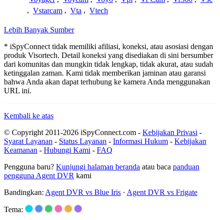
,
Vstarcam
,
Vta
,
Vtech
Lebih Banyak Sumber
* iSpyConnect tidak memiliki afiliasi, koneksi, atau asosiasi dengan
produk Visortech. Detail koneksi yang disediakan di sini bersumber
dari komunitas dan mungkin tidak lengkap, tidak akurat, atau sudah
ketinggalan zaman. Kami tidak memberikan jaminan atau garansi
bahwa Anda akan dapat terhubung ke kamera Anda menggunakan
URL ini.
Kembali ke atas
© Copyright 2011-2026 iSpyConnect.com -
Kebijakan Privasi
-
Syarat Layanan
-
Status Layanan
-
Informasi Hukum
-
Kebijakan
Keamanan
-
Hubungi Kami
-
FAQ
Pengguna baru?
Kunjungi halaman beranda
atau baca
panduan
pengguna Agent DVR
kami
Bandingkan:
Agent DVR vs Blue Iris
·
Agent DVR vs Frigate
Tema: