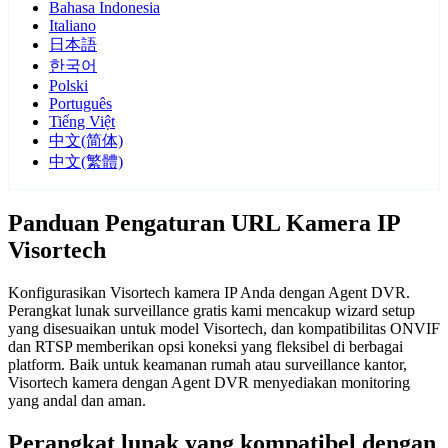
Bahasa Indonesia
Italiano
日本語
한국어
Polski
Português
Tiếng Việt
中文(简体)
中文(繁體)
Panduan Pengaturan URL Kamera IP
Visortech
Konfigurasikan Visortech kamera IP Anda dengan Agent DVR.
Perangkat lunak surveillance gratis kami mencakup wizard setup
yang disesuaikan untuk model Visortech, dan kompatibilitas ONVIF
dan RTSP memberikan opsi koneksi yang fleksibel di berbagai
platform. Baik untuk keamanan rumah atau surveillance kantor,
Visortech kamera dengan Agent DVR menyediakan monitoring
yang andal dan aman.
Perangkat lunak yang kompatibel dengan