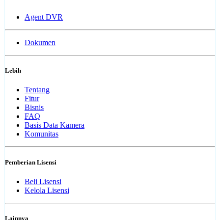
Agent DVR
Dokumen
Lebih
Tentang
Fitur
Bisnis
FAQ
Basis Data Kamera
Komunitas
Pemberian Lisensi
Beli Lisensi
Kelola Lisensi
Lainnya