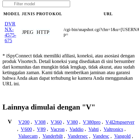
MODEL
JENIS
PROTOKOL
URL
DVR
NX-
/cgi-bin/snapshot.cgi?chn=1&u=[USER
JPEG
HTTP
p=
4575-
675
* iSpyConnect tidak memiliki afiliasi, koneksi, atau asosiasi dengan
produk Visortech. Detail koneksi yang disediakan di sini bersumber
dari komunitas dan mungkin tidak lengkap, tidak akurat, atau sudah
ketinggalan zaman. Kami tidak memberikan jaminan atau garansi
bahwa Anda akan dapat terhubung ke kamera Anda menggunakan
URL ini.
Lainnya dimulai dengan "V"
V
V200
,
V308
,
V360
,
V380
,
V380pro
,
V4l2rtspserver
,
V600
,
V89
,
Vacron
,
Vaddio
,
Vahti
,
Valtronics
,
Valuecam
,
Vanderbilt
,
Vandersec
,
Vandesc
,
Vangold
,