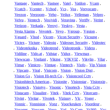
Vantage
,
Vantech
,
Vastsee
,
Vatel
,
Vatilon
,
Vcam
,
Vcatch
,
Vcenter
,
Vchod
,
Vcs
,
Vea
,
Veevocam
,
Veezon
,
Veezoom
,
Veho
,
Veilux
,
Velleman
,
Velpro
,
Velvu
,
Ventech
,
Veo/vidi
,
Veravista
,
Verifly
,
Verint
,
Verizon
,
Verkada
,
Veroyi
,
Veskys
,
Vesta
,
Vesta Alarms
,
Vevotek
,
Veyo
,
Vgroup
,
Vgsion
,
Vguard
,
Vhod
,
Vicom
,
Vicon Security
,
Vicsung
,
Victex
,
Victure
,
Videoiq
,
Videosec Security
,
Videotec
,
Videoteknika
,
Videotrend
,
Videotronik
,
Videra
,
Vidiline
,
Vido.at
,
Vidstar
,
Vidux
,
Viewmax
,
Viewscan
,
Vigilant
,
Viking
,
VIKVIZ
,
Vikylin
,
Vilar
,
Vimar
,
Vimicro
,
Vimtag
,
Vimtech
,
Viofo
,
Vip Vision
,
Vipcam
,
Viral
,
Visicom
,
Vision
,
Vision Digi
,
Vision Gs
,
Vision Hi-tech Co
,
Visioncool Cctv
,
Visionhitech Americas
,
Visionite
,
Visionstar
,
Visionxip
,
Visiotech
,
Visiotys
,
Visonic
,
Visortech
,
Vista Cctv
,
Vistacam
,
Visualint
,
Vitek
,
Vitek Cctv
,
Vitorcam
,
Vivint
,
Vivitar
,
Vivotek
,
Viziuuy
,
Vlc
,
Voger
,
Vonnic
,
Vonnision
,
Vonz
,
Voor/keuken
,
Voordeur
,
Voyager
,
Voycam
,
Voyo
,
Vpl
,
Vr Cam
,
Vr360
,
Vsc