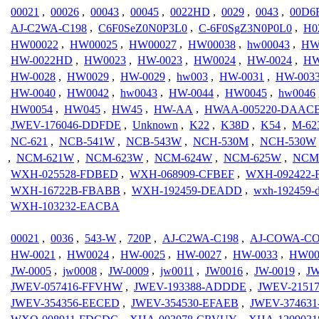
00021
,
00026
,
00043
,
00045
,
0022HD
,
0029
,
0043
,
00D6
AJ-C2WA-C198
,
C6F0SeZ0N0P3L0
,
C-6F0SgZ3N0P0L0
,
H0
HW00022
,
HW00025
,
HW00027
,
HW00038
,
hw00043
,
HW
HW-0022HD
,
HW0023
,
HW-0023
,
HW0024
,
HW-0024
,
HW
HW-0028
,
HW0029
,
HW-0029
,
hw003
,
HW-0031
,
HW-003
HW-0040
,
HW0042
,
hw0043
,
HW-0044
,
HW0045
,
hw0046
HW0054
,
HW045
,
HW45
,
HW-AA
,
HWAA-005220-DAAC
JWEV-176046-DDFDE
,
Unknown
,
K22
,
K38D
,
K54
,
M-6
NC-621
,
NCB-541W
,
NCB-543W
,
NCH-530M
,
NCH-530W
,
NCM-621W
,
NCM-623W
,
NCM-624W
,
NCM-625W
,
NCM
WXH-025528-FDBED
,
WXH-068909-CFBEF
,
WXH-092422
WXH-16722B-FBABB
,
WXH-192459-DEADD
,
wxh-192459-
WXH-103232-EACBA
00021
,
0036
,
543-W
,
720P
,
AJ-C2WA-C198
,
AJ-COWA-C
HW-0021
,
HW0024
,
HW-0025
,
HW-0027
,
HW-0033
,
HW00
JW-0005
,
jw0008
,
JW-0009
,
jw0011
,
JW0016
,
JW-0019
,
JW
JWEV-057416-FFVHW
,
JWEV-193388-ADDDE
,
JWEV-2151
JWEV-354356-EECED
,
JWEV-354530-EFAEB
,
JWEV-37463