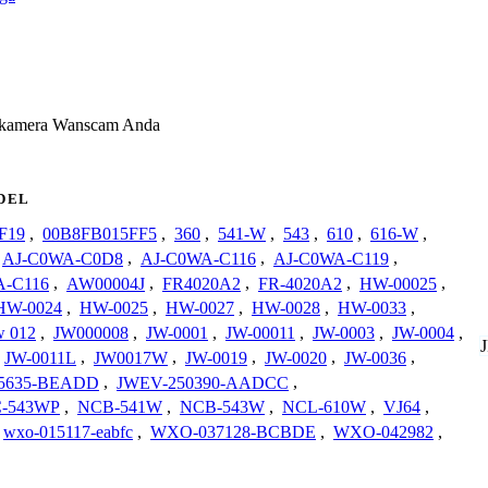
k kamera Wanscam Anda
DEL
F19
,
00B8FB015FF5
,
360
,
541-W
,
543
,
610
,
616-W
,
AJ-C0WA-C0D8
,
AJ-C0WA-C116
,
AJ-C0WA-C119
,
-C116
,
AW00004J
,
FR4020A2
,
FR-4020A2
,
HW-00025
,
HW-0024
,
HW-0025
,
HW-0027
,
HW-0028
,
HW-0033
,
w 012
,
JW000008
,
JW-0001
,
JW-00011
,
JW-0003
,
JW-0004
,
JW-0011L
,
JW0017W
,
JW-0019
,
JW-0020
,
JW-0036
,
5635-BEADD
,
JWEV-250390-AADCC
,
-543WP
,
NCB-541W
,
NCB-543W
,
NCL-610W
,
VJ64
,
wxo-015117-eabfc
,
WXO-037128-BCBDE
,
WXO-042982
,