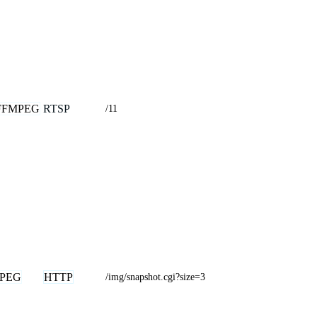
FFMPEG
RTSP
/11
JPEG
HTTP
/img/snapshot.cgi?size=3