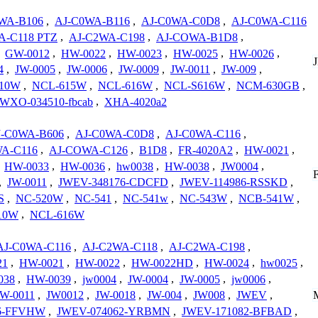
WA-B106
,
AJ-C0WA-B116
,
AJ-C0WA-C0D8
,
AJ-C0WA-C116
A-C118 PTZ
,
AJ-C2WA-C198
,
AJ-COWA-B1D8
,
,
GW-0012
,
HW-0022
,
HW-0023
,
HW-0025
,
HW-0026
,
4
,
JW-0005
,
JW-0006
,
JW-0009
,
JW-0011
,
JW-009
,
610W
,
NCL-615W
,
NCL-616W
,
NCL-S616W
,
NCM-630GB
,
WXO-034510-fbcab
,
XHA-4020a2
J-C0WA-B606
,
AJ-C0WA-C0D8
,
AJ-C0WA-C116
,
A-C116
,
AJ-COWA-C126
,
B1D8
,
FR-4020A2
,
HW-0021
,
,
HW-0033
,
HW-0036
,
hw0038
,
HW-0038
,
JW0004
,
,
JW-0011
,
JWEV-348176-CDCFD
,
JWEV-114986-RSSKD
,
S
,
NC-520W
,
NC-541
,
NC-541w
,
NC-543W
,
NCB-541W
,
10W
,
NCL-616W
AJ-C0WA-C116
,
AJ-C2WA-C118
,
AJ-C2WA-C198
,
21
,
HW-0021
,
HW-0022
,
HW-0022HD
,
HW-0024
,
hw0025
,
038
,
HW-0039
,
jw0004
,
JW-0004
,
JW-0005
,
jw0006
,
JW-0011
,
JW0012
,
JW-0018
,
JW-004
,
JW008
,
JWEV
,
6-FFVHW
,
JWEV-074062-YRBMN
,
JWEV-171082-BFBAD
,