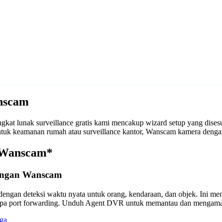
nscam
at lunak surveillance gratis kami mencakup wizard setup yang dis
k untuk keamanan rumah atau surveillance kantor, Wanscam kamera de
n Wanscam*
dengan Wanscam
engan deteksi waktu nyata untuk orang, kendaraan, dan objek. Ini m
anpa port forwarding. Unduh Agent DVR untuk memantau dan mengama
ga