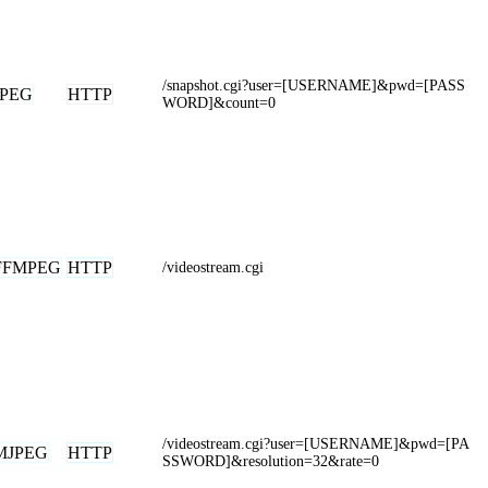
/snapshot.cgi?user=[USERNAME]&pwd=[PASS
JPEG
HTTP
WORD]&count=0
FFMPEG
HTTP
/videostream.cgi
/videostream.cgi?user=[USERNAME]&pwd=[PA
MJPEG
HTTP
SSWORD]&resolution=32&rate=0