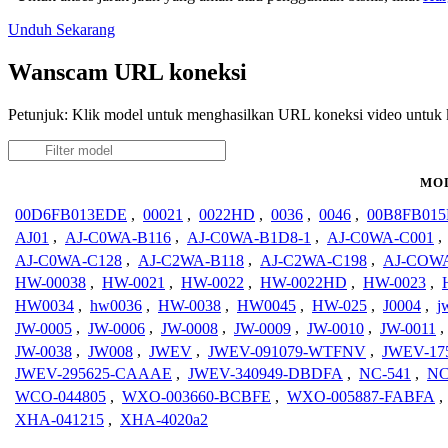
Unduh Sekarang
Wanscam URL koneksi
Petunjuk: Klik model untuk menghasilkan URL koneksi video untu
MO
00D6FB013EDE
,
00021
,
0022HD
,
0036
,
0046
,
00B8FB015
AJ01
,
AJ-C0WA-B116
,
AJ-C0WA-B1D8-1
,
AJ-C0WA-C001
,
AJ-C0WA-C128
,
AJ-C2WA-B118
,
AJ-C2WA-C198
,
AJ-COWA
HW-00038
,
HW-0021
,
HW-0022
,
HW-0022HD
,
HW-0023
,
HW0034
,
hw0036
,
HW-0038
,
HW0045
,
HW-025
,
J0004
,
j
JW-0005
,
JW-0006
,
JW-0008
,
JW-0009
,
JW-0010
,
JW-0011
,
JW-0038
,
JW008
,
JWEV
,
JWEV-091079-WTFNV
,
JWEV-17
JWEV-295625-CAAAE
,
JWEV-340949-DBDFA
,
NC-541
,
NC
WCO-044805
,
WXO-003660-BCBFE
,
WXO-005887-FABFA
,
XHA-041215
,
XHA-4020a2