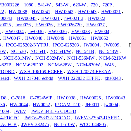
FB00B226
,
1080
,
541-W
,
543-W
,
620-W
,
720
,
720P
,
22
,
HW 0038
,
HW 0041
,
HW 0042
,
HW 0043
,
HW00021
,
00043
,
HW00045
,
HW-0021
,
hw0021-3
,
HW0022
,
0025
,
hw0026
,
HW0026
,
HW0026720
,
HW-0027
,
3
,
HW-0034
,
hw0036
,
HW-0036
,
HW-0038
,
HW004
,
,
HW0047
,
HW0048
,
HW0049
,
HW0051
,
HW0052
,
B
,
IPCC-025202-NYTRJ
,
IPCC-025203
,
JW0004
,
JW0009
,
23W
,
NC-530
,
NC-541
,
NC-541/W
,
NC-541B
,
NC-543W
,
,
NCH-531MW
,
NCH-532MW
,
NCH-536MW
,
NCM-621KW
-627P
,
NCM-628D02
,
NCM-628W
,
NCM-630W
,
W45
,
-FDDBD
,
WXH-106169-ECEEE
,
WXH-120273-EFEAA
,
deaed
,
WXH-217048-ecbdd
,
WXH-222832-EFFFE
,
xha0043
,
OD8
,
C-7816
,
C-7824WIP
,
HW 0038
,
HW-00025
,
HW00043
,
36
,
HW-0044
,
HW0052
,
IP CAM T-10
,
JH0011
,
jw0004
,
-009
,
JWEV
,
JWEV-348176-CDCFD
,
74-FDCFC
,
JWEV-258372-DCCAC
,
JWEV-323942-DAFFD
,
1-ACFCB
,
JWEV-382475
,
NCL610W
,
WCO-044805
,