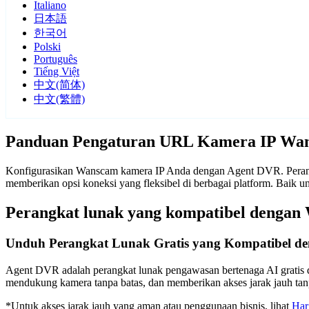
Italiano
日本語
한국어
Polski
Português
Tiếng Việt
中文(简体)
中文(繁體)
Panduan Pengaturan URL Kamera IP Wa
Konfigurasikan Wanscam kamera IP Anda dengan Agent DVR. Perangk
memberikan opsi koneksi yang fleksibel di berbagai platform. Bai
Perangkat lunak yang kompatibel denga
Unduh Perangkat Lunak Gratis yang Kompatibel 
Agent DVR adalah perangkat lunak pengawasan bertenaga AI gratis d
mendukung kamera tanpa batas, dan memberikan akses jarak jauh t
*Untuk akses jarak jauh yang aman atau penggunaan bisnis, lihat
Har