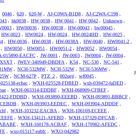
81
,
0046
,
620
,
620-W
,
AJ-C0WA-B1D8
,
AJ-C2WA-C198
,
043
,
hk0038
,
HW 0038
,
HW 0041
,
HW 0042
,
Unknown
,
0003
,
HW00036
,
HW-00038
,
HW-00043
,
hw00045
,
HW-0023
,
HW0024
,
HW-0024
,
HW-0024HD
,
HW-0025
,
34
,
HW-0036
,
HW-0038
,
HW-0038A
,
HW-0040
,
HW0041-2
,
,
HW0050
,
HW0051
,
HW0051-2
,
HW0052
,
HW0054
,
-015890-EACFC
,
JW-0001
,
JW-0003
,
JW0004
,
JW-0004
,
RXSXT
,
JWEV-340949-DBDFA
,
K54
,
NC-530
,
NC-541
,
31MW
,
NCH-532MW
,
NCH-532W
,
NCH-536MW
,
25W
,
NCM-627P
,
PTZ_2
,
002uejj
,
wf0045
,
025138-ecbac
,
WXH-025528-FDBED
,
wxh-039472-faDED
,
bae
,
WXH-063314-EDDBF
,
WXH-068909-CFBEF
,
2422-FDDBD
,
WXH-093890-EEEBD
,
WXH-093891-BBBCF
,
-CEBDB
,
WXH-093903-EEDEC
,
WXH-093904-ADDDF
,
cbf
,
WXH-103232-EACBA
,
WXH-106169-ECEEE
,
CEEFE
,
WXH-134121-AFEBD
,
WXH-137329-DFCAB
,
-ABABE
,
WXH-160178-ACBAF
,
WXH-170982-AFEDC
,
FE
,
wxo-015117-eabfc
,
WXO-042982