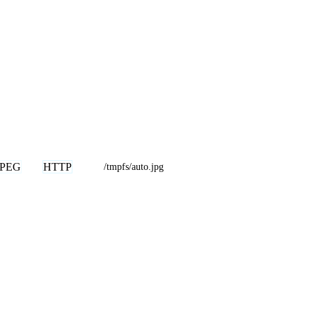
JPEG
HTTP
/tmpfs/auto.jpg