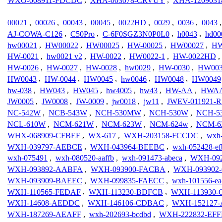
WXO-008911-FDCDC
,
XHA-003078-CRVUY
,
XHA-1209031
00021
,
00026
,
00043
,
00045
,
0022HD
,
0029
,
0036
,
0043
AJ-COWA-C126
,
C50Pro
,
C-6F0SGZ3N0P0L0
,
h0043
,
hd00
hw00021
,
HW00022
,
HW00025
,
HW-00025
,
HW00027
,
HW
HW-0021
,
hw0021 v2
,
HW-0022
,
HW0022-1
,
HW-0022HD
,
HW-0026
,
HW-0027
,
HW-0028
,
hw0029
,
HW-0030
,
HW00
HW0043
,
HW-0044
,
HW0045
,
hw0046
,
HW0048
,
HW0049
hw-038
,
HW043
,
HW045
,
hw4005
,
hw43
,
HW-AA
,
HWAA
JW0005
,
JW0008
,
JW-0009
,
jw0018
,
jw11
,
JWEV-011921-
NC-542W
,
NCB-543W
,
NCH-530MW
,
NCH-530W
,
NCH-5
NCL-610W
,
NCM-621W
,
NCM-623W
,
NCM-624w
,
NCM-6
WHX-068909-CFBEF
,
WX-617
,
WXH-203158-FCCDC
,
wxh-
WXH-039797-AEBCE
,
WXH-043964-BEEBC
,
wxh-052428-ef
wxh-075491
,
wxh-080520-aaffb
,
wxh-091473-abeca
,
WXH-09
WXH-093892-AABFA
,
WXH-093900-FACBA
,
WXH-093902
WXH-093909-BAEEC
,
WXH-099835-FAECC
,
wxh-101556-ea
WXH-110565-FEDAF
,
WXH-113230-BDFCB
,
WXH-113930-
WXH-14608-AEDDC
,
WXH-146106-CDBAC
,
WXH-152127
WXH-187269-AEAFF
,
wxh-202693-bcdbd
,
WXH-222832-EFF