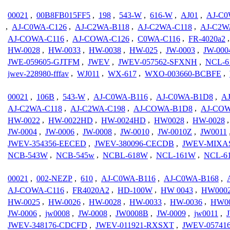
00021
,
00B8FB015FF5
,
198
,
543-W
,
616-W
,
AJ01
,
AJ-C0
,
AJ-C0WA-C126
,
AJ-C2WA-B118
,
AJ-C2WA-C118
,
AJ-C2W
AJ-COWA-C116
,
AJ-COWA-C126
,
C0WA-C116
,
FR-4020a2
HW-0028
,
HW-0033
,
HW-0038
,
HW-025
,
JW-0003
,
JW-000
JWE-059605-GJTFM
,
JWEV
,
JWEV-057562-SFXNH
,
NCL-
jwev-228980-fffav
,
WJ011
,
WX-617
,
WXO-003660-BCBFE
,
00021
,
106B
,
543-W
,
AJ-C0WA-B116
,
AJ-C0WA-B1D8
,
A
AJ-C2WA-C118
,
AJ-C2WA-C198
,
AJ-COWA-B1D8
,
AJ-COW
HW-0022
,
HW-0022HD
,
HW-0024HD
,
HW0028
,
HW-0028
JW-0004
,
JW-0006
,
JW-0008
,
JW-0010
,
JW-0010Z
,
JW0011
JWEV-354356-EECED
,
JWEV-380096-CECDB
,
JWEV-MIXA
NCB-543W
,
NCB-545w
,
NCBL-618W
,
NCL-161W
,
NCL-6
00021
,
002-NEZP
,
610
,
AJ-C0WA-B116
,
AJ-C0WA-B168
,
AJ-COWA-C116
,
FR4020A2
,
HD-100W
,
HW 0043
,
HW000
HW-0025
,
HW-0026
,
HW-0028
,
HW-0033
,
HW-0036
,
HW0
JW-0006
,
jw0008
,
JW-0008
,
JW0008B
,
JW-0009
,
jw0011
,
JWEV-348176-CDCFD
,
JWEV-011921-RXSXT
,
JWEV-05741