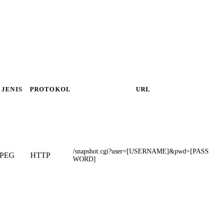
JENIS
PROTOKOL
URL
/snapshot.cgi?user=[USERNAME]&pwd=[PASS
JPEG
HTTP
WORD]