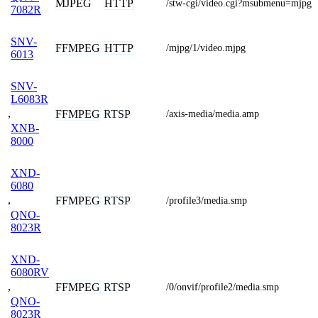
MJPEG
HTTP
/stw-cgi/video.cgi?msubmenu=mjpg
7082R
SNV-
FFMPEG
HTTP
/mjpg/1/video.mjpg
6013
SNV-
L6083R
,
FFMPEG
RTSP
/axis-media/media.amp
XNB-
8000
XND-
6080
,
FFMPEG
RTSP
/profile3/media.smp
QNO-
8023R
XND-
6080RV
,
FFMPEG
RTSP
/0/onvif/profile2/media.smp
QNO-
8023R