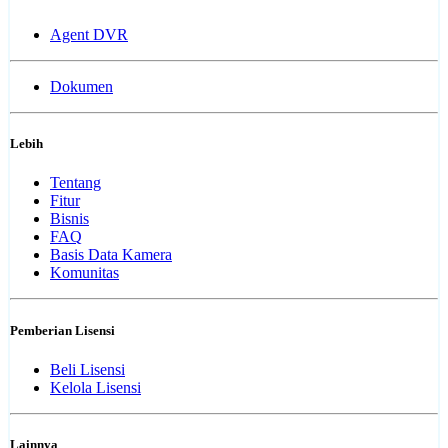
Agent DVR
Dokumen
Lebih
Tentang
Fitur
Bisnis
FAQ
Basis Data Kamera
Komunitas
Pemberian Lisensi
Beli Lisensi
Kelola Lisensi
Lainnya