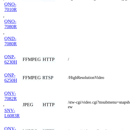
QNO-
7010R
,
QNO-
7080R
,
QND-
7080R
QNP-
FFMPEG
HTTP
/
6230H
QNP-
FFMPEG
RTSP
/HighResolutionVideo
6250H
QNV-
7082R
/stw-cgi/video.cgi?msubmenu=snapsh
,
JPEG
HTTP
ew
SNV-
L6083R
QNV-