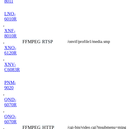
8011
LNO-
6010R
,
XNF-
8010R
FFMPEG
RTSP
,
/onvif/profile1/media.smp
XNO-
6120R
,
XNV-
C6083R
PNM-
9020
,
QND-
6070R
,
QNO-
6070R
FFMPEG
HTTP
,
/cgi-bin/video.cgi?msubmenu=mjpg