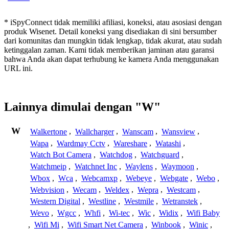
* iSpyConnect tidak memiliki afiliasi, koneksi, atau asosiasi dengan
produk Wisenet. Detail koneksi yang disediakan di sini bersumber
dari komunitas dan mungkin tidak lengkap, tidak akurat, atau sudah
ketinggalan zaman. Kami tidak memberikan jaminan atau garansi
bahwa Anda akan dapat terhubung ke kamera Anda menggunakan
URL ini.
Lainnya dimulai dengan "W"
W
Walkertone
,
Wallcharger
,
Wanscam
,
Wansview
,
Wapa
,
Wardmay Cctv
,
Wareshare
,
Watashi
,
Watch Bot Camera
,
Watchdog
,
Watchguard
,
Watchmeip
,
Watchnet Inc
,
Waylens
,
Waymoon
,
Wbox
,
Wca
,
Webcamxp
,
Webeye
,
Webgate
,
Webo
,
Webvision
,
Wecam
,
Weldex
,
Wepra
,
Westcam
,
Western Digital
,
Westline
,
Westmile
,
Wetranstek
,
Wevo
,
Wgcc
,
Whfi
,
Wi-tec
,
Wic
,
Widix
,
Wifi Baby
,
Wifi Mi
,
Wifi Smart Net Camera
,
Winbook
,
Winic
,