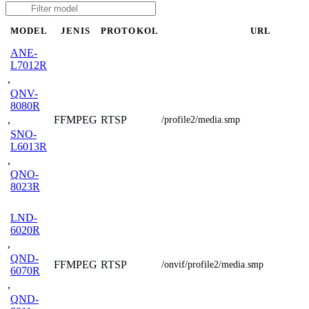
MODEL
JENIS
PROTOKOL
URL
ANE-
L7012R
,
QNV-
8080R
FFMPEG
RTSP
,
/profile2/media.smp
SNO-
L6013R
,
QNO-
8023R
LND-
6020R
,
QND-
FFMPEG
RTSP
/onvif/profile2/media.smp
6070R
,
QND-