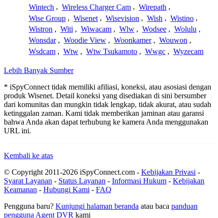
Wintech
,
Wireless Charger Cam
,
Wirepath
,
Wise Group
,
Wisenet
,
Wisevision
,
Wish
,
Wistino
,
Wistron
,
Witi
,
Wiwacam
,
Wlw
,
Wodsee
,
Wolulu
,
Wonsdar
,
Woodie View
,
Woonkamer
,
Wouwon
,
Wsdcam
,
Wtw
,
Wtw Tsukamoto
,
Wwgc
,
Wyzecam
Lebih Banyak Sumber
* iSpyConnect tidak memiliki afiliasi, koneksi, atau asosiasi dengan
produk Wisenet. Detail koneksi yang disediakan di sini bersumber
dari komunitas dan mungkin tidak lengkap, tidak akurat, atau sudah
ketinggalan zaman. Kami tidak memberikan jaminan atau garansi
bahwa Anda akan dapat terhubung ke kamera Anda menggunakan
URL ini.
Kembali ke atas
© Copyright 2011-2026 iSpyConnect.com -
Kebijakan Privasi
-
Syarat Layanan
-
Status Layanan
-
Informasi Hukum
-
Kebijakan
Keamanan
-
Hubungi Kami
-
FAQ
Pengguna baru?
Kunjungi halaman beranda
atau baca
panduan
pengguna Agent DVR
kami