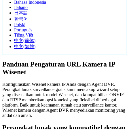
Bahasa Indonesia
Italiano
日本語
한국어
Polski
Português
Tiếng Việt
中文(简体)
中文(繁體)
Panduan Pengaturan URL Kamera IP
Wisenet
Konfigurasikan Wisenet kamera IP Anda dengan Agent DVR.
Perangkat lunak surveillance gratis kami mencakup wizard setup
yang disesuaikan untuk model Wisenet, dan kompatibilitas ONVIF
dan RTSP memberikan opsi koneksi yang fleksibel di berbagai
platform. Baik untuk keamanan rumah atau surveillance kantor,
Wisenet kamera dengan Agent DVR menyediakan monitoring yang
andal dan aman.
Perangkat lunak yang kompatibel dengan