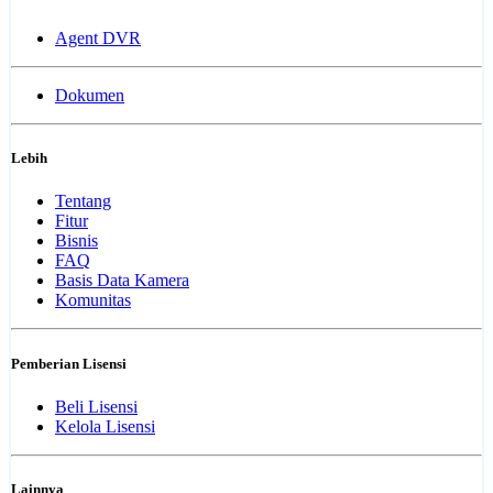
Agent DVR
Dokumen
Lebih
Tentang
Fitur
Bisnis
FAQ
Basis Data Kamera
Komunitas
Pemberian Lisensi
Beli Lisensi
Kelola Lisensi
Lainnya