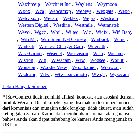
Watchmeip
,
Watchnet Inc
,
Waylens
,
Waymoon
,
Wbox
,
Wca
,
Webcamxp
,
Webeye
,
Webgate
,
Webo
,
Webvision
,
Wecam
,
Weldex
,
Wepra
,
Westcam
,
Western Digital
,
Westline
,
Westmile
,
Wetranstek
,
Wevo
,
Wgcc
,
Whfi
,
Wi-tec
,
Wic
,
Widix
,
Wifi Baby
,
Wifi Mi
,
Wifi Smart Net Camera
,
Winbook
,
Winic
,
Wintech
,
Wireless Charger Cam
,
Wirepath
,
Wise Group
,
Wisenet
,
Wisevision
,
Wish
,
Wistino
,
Wistron
,
Witi
,
Wiwacam
,
Wlw
,
Wodsee
,
Wolulu
,
Wonsdar
,
Woodie View
,
Woonkamer
,
Wouwon
,
Wsdcam
,
Wtw
,
Wtw Tsukamoto
,
Wwgc
,
Wyzecam
Lebih Banyak Sumber
* iSpyConnect tidak memiliki afiliasi, koneksi, atau asosiasi dengan
produk Wecam. Detail koneksi yang disediakan di sini bersumber
dari komunitas dan mungkin tidak lengkap, tidak akurat, atau sudah
ketinggalan zaman. Kami tidak memberikan jaminan atau garansi
bahwa Anda akan dapat terhubung ke kamera Anda menggunakan
URL ini.