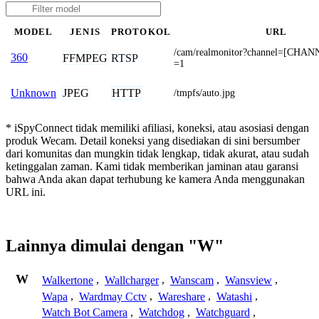
MODEL
JENIS
PROTOKOL
URL
/cam/realmonitor?channel=[CHAN
360
FFMPEG
RTSP
=1
JPEG
HTTP
Unknown
/tmpfs/auto.jpg
* iSpyConnect tidak memiliki afiliasi, koneksi, atau asosiasi dengan
produk Wecam. Detail koneksi yang disediakan di sini bersumber
dari komunitas dan mungkin tidak lengkap, tidak akurat, atau sudah
ketinggalan zaman. Kami tidak memberikan jaminan atau garansi
bahwa Anda akan dapat terhubung ke kamera Anda menggunakan
URL ini.
Lainnya dimulai dengan "W"
W
Walkertone
,
Wallcharger
,
Wanscam
,
Wansview
,
Wapa
,
Wardmay Cctv
,
Wareshare
,
Watashi
,
Watch Bot Camera
,
Watchdog
,
Watchguard
,