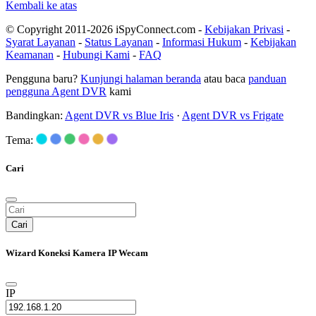
Kembali ke atas
© Copyright 2011-2026 iSpyConnect.com -
Kebijakan Privasi
-
Syarat Layanan
-
Status Layanan
-
Informasi Hukum
-
Kebijakan
Keamanan
-
Hubungi Kami
-
FAQ
Pengguna baru?
Kunjungi halaman beranda
atau baca
panduan
pengguna Agent DVR
kami
Bandingkan:
Agent DVR vs Blue Iris
·
Agent DVR vs Frigate
Tema:
Cari
Cari
Wizard Koneksi Kamera IP Wecam
IP