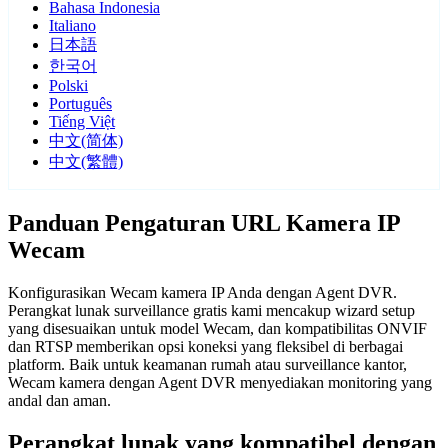
Bahasa Indonesia
Italiano
日本語
한국어
Polski
Português
Tiếng Việt
中文(简体)
中文(繁體)
Panduan Pengaturan URL Kamera IP
Wecam
Konfigurasikan Wecam kamera IP Anda dengan Agent DVR.
Perangkat lunak surveillance gratis kami mencakup wizard setup
yang disesuaikan untuk model Wecam, dan kompatibilitas ONVIF
dan RTSP memberikan opsi koneksi yang fleksibel di berbagai
platform. Baik untuk keamanan rumah atau surveillance kantor,
Wecam kamera dengan Agent DVR menyediakan monitoring yang
andal dan aman.
Perangkat lunak yang kompatibel dengan