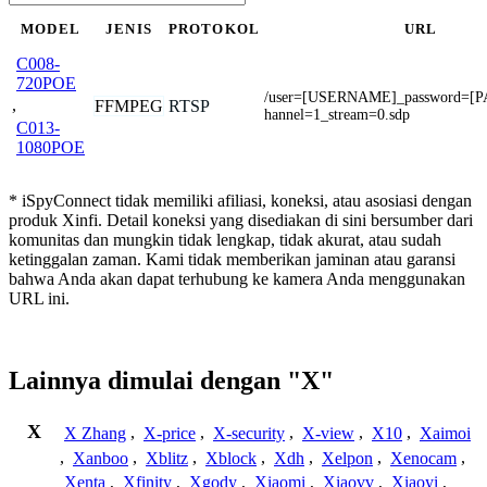
MODEL
JENIS
PROTOKOL
URL
C008-
720POE
/user=[USERNAME]_password=[
,
FFMPEG
RTSP
hannel=1_stream=0.sdp
C013-
1080POE
* iSpyConnect tidak memiliki afiliasi, koneksi, atau asosiasi dengan
produk Xinfi. Detail koneksi yang disediakan di sini bersumber dari
komunitas dan mungkin tidak lengkap, tidak akurat, atau sudah
ketinggalan zaman. Kami tidak memberikan jaminan atau garansi
bahwa Anda akan dapat terhubung ke kamera Anda menggunakan
URL ini.
Lainnya dimulai dengan "X"
X
X Zhang
,
X-price
,
X-security
,
X-view
,
X10
,
Xaimoi
,
Xanboo
,
Xblitz
,
Xblock
,
Xdh
,
Xelpon
,
Xenocam
,
Xenta
,
Xfinity
,
Xgody
,
Xiaomi
,
Xiaovv
,
Xiaoyi
,