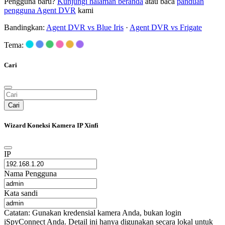
Pengguna baru?
Kunjungi halaman beranda
atau baca
panduan
pengguna Agent DVR
kami
Bandingkan:
Agent DVR vs Blue Iris
·
Agent DVR vs Frigate
Tema:
Cari
Cari
Wizard Koneksi Kamera IP Xinfi
IP
Nama Pengguna
Kata sandi
Catatan: Gunakan kredensial kamera Anda, bukan login
iSpyConnect Anda. Detail ini hanya digunakan secara lokal untuk