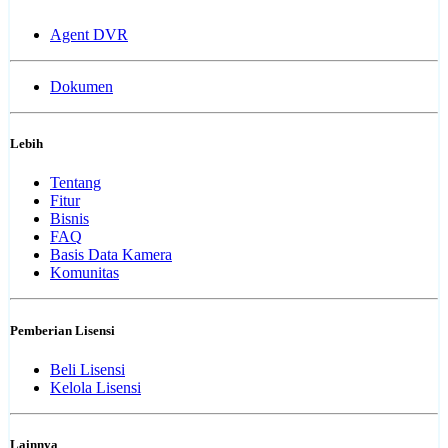
Agent DVR
Dokumen
Lebih
Tentang
Fitur
Bisnis
FAQ
Basis Data Kamera
Komunitas
Pemberian Lisensi
Beli Lisensi
Kelola Lisensi
Lainnya