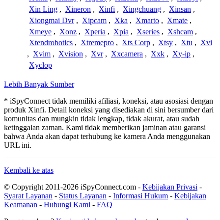
Xin Ling
,
Xineron
,
Xinfi
,
Xingchuang
,
Xinsan
,
Xiongmai Dvr
,
Xipcam
,
Xka
,
Xmarto
,
Xmate
,
Xmeye
,
Xonz
,
Xperia
,
Xpia
,
Xseries
,
Xshcam
,
Xtendrobotics
,
Xtremepro
,
Xts Corp
,
Xtsy
,
Xtu
,
Xvi
,
Xvim
,
Xvision
,
Xvr
,
Xxcamera
,
Xxk
,
Xy-ip
,
Xyclop
Lebih Banyak Sumber
* iSpyConnect tidak memiliki afiliasi, koneksi, atau asosiasi dengan
produk Xinfi. Detail koneksi yang disediakan di sini bersumber dari
komunitas dan mungkin tidak lengkap, tidak akurat, atau sudah
ketinggalan zaman. Kami tidak memberikan jaminan atau garansi
bahwa Anda akan dapat terhubung ke kamera Anda menggunakan
URL ini.
Kembali ke atas
© Copyright 2011-2026 iSpyConnect.com -
Kebijakan Privasi
-
Syarat Layanan
-
Status Layanan
-
Informasi Hukum
-
Kebijakan
Keamanan
-
Hubungi Kami
-
FAQ