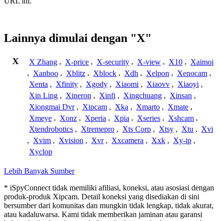
URL ini.
Lainnya dimulai dengan "X"
X
X Zhang
,
X-price
,
X-security
,
X-view
,
X10
,
Xaimoi
,
Xanboo
,
Xblitz
,
Xblock
,
Xdh
,
Xelpon
,
Xenocam
,
Xenta
,
Xfinity
,
Xgody
,
Xiaomi
,
Xiaovv
,
Xiaoyi
,
Xin Ling
,
Xineron
,
Xinfi
,
Xingchuang
,
Xinsan
,
Xiongmai Dvr
,
Xipcam
,
Xka
,
Xmarto
,
Xmate
,
Xmeye
,
Xonz
,
Xperia
,
Xpia
,
Xseries
,
Xshcam
,
Xtendrobotics
,
Xtremepro
,
Xts Corp
,
Xtsy
,
Xtu
,
Xvi
,
Xvim
,
Xvision
,
Xvr
,
Xxcamera
,
Xxk
,
Xy-ip
,
Xyclop
Lebih Banyak Sumber
* iSpyConnect tidak memiliki afiliasi, koneksi, atau asosiasi dengan
produk-produk Xipcam. Detail koneksi yang disediakan di sini
bersumber dari komunitas dan mungkin tidak lengkap, tidak akurat,
atau kadaluwarsa. Kami tidak memberikan jaminan atau garansi