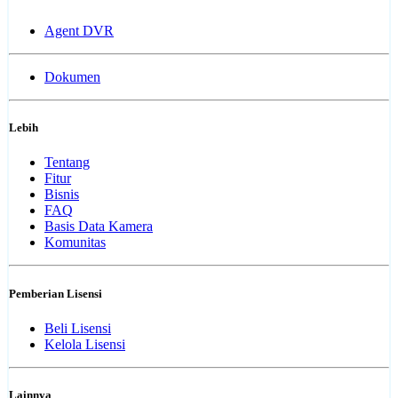
Agent DVR
Dokumen
Lebih
Tentang
Fitur
Bisnis
FAQ
Basis Data Kamera
Komunitas
Pemberian Lisensi
Beli Lisensi
Kelola Lisensi
Lainnya