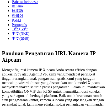
Bahasa Indonesia
Italiano
日本語
한국어
Polski
Português
Tiếng Việt
中文(简体)
中文(繁體)
Panduan Pengaturan URL Kamera IP
Xipcam
Mengonfigurasi kamera IP Xipcam Anda secara efisien dengan
aplikasi iSpy atau Agent DVR kami yang mendapat peringkat
tinggi. Perangkat lunak pengawasan gratis kami yang tangguh
mencakup wizard khusus yang disesuaikan untuk model Xipcam,
menyederhanakan seluruh proses pengaturan. Selain itu, manfaatkan
kompatibilitas ONVIF dan RTSP untuk memastikan opsi koneksi
yang serbaguna di berbagai platform. Baik untuk keamanan rumah
atau pengawasan kantor, kamera Xipcam yang dipasangkan dengan
perangkat lunak kami menyediakan solusi pemantauan yang handal