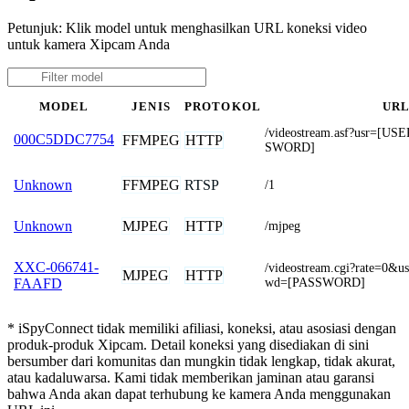
Petunjuk: Klik model untuk menghasilkan URL koneksi video
untuk kamera Xipcam Anda
MODEL
JENIS
PROTOKOL
UR
/videostream.asf?usr=[
000C5DDC7754
FFMPEG
HTTP
SWORD]
FFMPEG
RTSP
Unknown
/1
MJPEG
HTTP
Unknown
/mjpeg
XXC-066741-
/videostream.cgi?rate=
MJPEG
HTTP
wd=[PASSWORD]
FAAFD
* iSpyConnect tidak memiliki afiliasi, koneksi, atau asosiasi dengan
produk-produk Xipcam. Detail koneksi yang disediakan di sini
bersumber dari komunitas dan mungkin tidak lengkap, tidak akurat,
atau kadaluwarsa. Kami tidak memberikan jaminan atau garansi
bahwa Anda akan dapat terhubung ke kamera Anda menggunakan