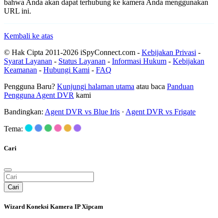
bahwa Anda akan dapat terhubung ke kamera Anda menggunakan
URL ini.
Kembali ke atas
© Hak Cipta 2011-2026 iSpyConnect.com -
Kebijakan Privasi
-
Syarat Layanan
-
Status Layanan
-
Informasi Hukum
-
Kebijakan
Keamanan
-
Hubungi Kami
-
FAQ
Pengguna Baru?
Kunjungi halaman utama
atau baca
Panduan
Pengguna Agent DVR
kami
Bandingkan:
Agent DVR vs Blue Iris
·
Agent DVR vs Frigate
Tema:
Cari
Cari
Wizard Koneksi Kamera IP Xipcam