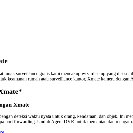
ate
 lunak surveillance gratis kami mencakup wizard setup yang disesu
k untuk keamanan rumah atau surveillance kantor, Xmate kamera denga
 Xmate*
engan Xmate
engan deteksi waktu nyata untuk orang, kendaraan, dan objek. Ini m
anpa port forwarding. Unduh Agent DVR untuk memantau dan mengama
ga