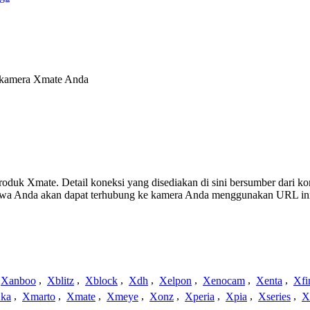
k kamera Xmate Anda
 produk Xmate. Detail koneksi yang disediakan di sini bersumber dari k
ahwa Anda akan dapat terhubung ke kamera Anda menggunakan URL in
Xanboo
,
Xblitz
,
Xblock
,
Xdh
,
Xelpon
,
Xenocam
,
Xenta
,
Xfi
ka
,
Xmarto
,
Xmate
,
Xmeye
,
Xonz
,
Xperia
,
Xpia
,
Xseries
,
X