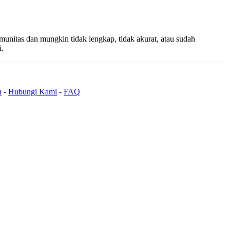
omunitas dan mungkin tidak lengkap, tidak akurat, atau sudah
i.
n
-
Hubungi Kami
-
FAQ