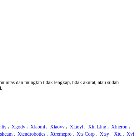
omunitas dan mungkin tidak lengkap, tidak akurat, atau sudah
i.
nity
,
Xgody
,
Xiaomi
,
Xiaovv
,
Xiaoyi
,
Xin Ling
,
Xineron
,
shcam
,
Xtendrobotics
,
Xtremepro
,
Xts Corp
,
Xtsy
,
Xtu
,
Xvi
,