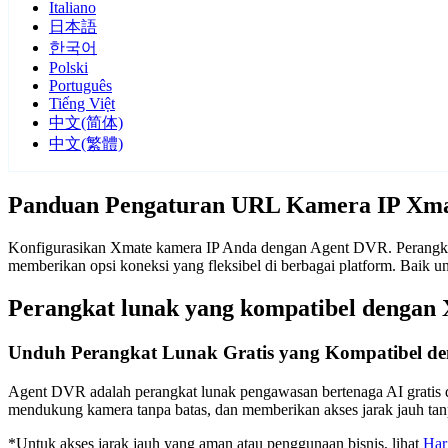
Italiano
日本語
한국어
Polski
Português
Tiếng Việt
中文(简体)
中文(繁體)
Panduan Pengaturan URL Kamera IP Xm
Konfigurasikan Xmate kamera IP Anda dengan Agent DVR. Perangkat
memberikan opsi koneksi yang fleksibel di berbagai platform. Bai
Perangkat lunak yang kompatibel dengan
Unduh Perangkat Lunak Gratis yang Kompatibel d
Agent DVR adalah perangkat lunak pengawasan bertenaga AI gratis d
mendukung kamera tanpa batas, dan memberikan akses jarak jauh t
*Untuk akses jarak jauh yang aman atau penggunaan bisnis, lihat
Har