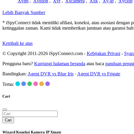
Xvim
,
Xvision
,
Xvr
,
Xxcamera
,
Xxk
,
Xy-ip
,
Xyclop
Lebih Banyak Sumber
* iSpyConnect tidak memiliki afiliasi, koneksi, atau asosiasi dengan
ketinggalan zaman. Kami tidak memberikan jaminan atau garansi b
Kembali ke atas
© Copyright 2011-2026 iSpyConnect.com -
Kebijakan Privasi
-
Syar
Pengguna baru?
Kunjungi halaman beranda
atau baca
panduan peng
Bandingkan:
Agent DVR vs Blue Iris
·
Agent DVR vs Frigate
Tema:
Cari
Cari
Wizard Koneksi Kamera IP Xmate