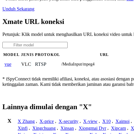
Unduh Sekarang
Xmate URL koneksi
Petunjuk: Klik model untuk menghasilkan URL koneksi video untu
MODEL
JENIS
PROTOKOL
URL
VLC
RTSP
vue
/MediaInput/mpeg4
* iSpyConnect tidak memiliki afiliasi, koneksi, atau asosiasi dengan
ketinggalan zaman. Kami tidak memberikan jaminan atau garansi b
Lainnya dimulai dengan "X"
X
X Zhang
,
X-price
,
X-security
,
X-view
,
X10
,
Xaimoi
,
Xinfi
,
Xingchuang
,
Xinsan
,
Xiongmai Dvr
,
Xipcam
,
X