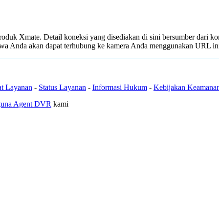
 produk Xmate. Detail koneksi yang disediakan di sini bersumber dari k
ahwa Anda akan dapat terhubung ke kamera Anda menggunakan URL in
at Layanan
-
Status Layanan
-
Informasi Hukum
-
Kebijakan Keamana
guna Agent DVR
kami