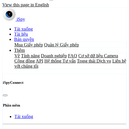
View this page in English
iSpy
Tải xuống
Tài liệu
Bản quyền
Mua Giấy phép
Quản lý Giấy phép
Thêm
Về
Tính năng
Doanh nghiệp
FAQ
Cơ sở dữ liệu Camera
Cộng đồng
API
Hệ thống Tư vấn
Trạng thái Dịch vụ
Liên hệ
với chúng tôi
iSpyConnect
Phần mềm
Tải xuống