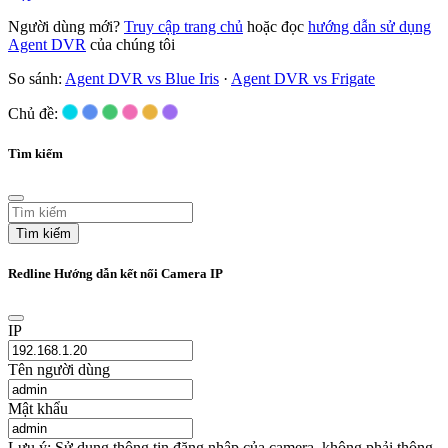
Người dùng mới?
Truy cập trang chủ
hoặc đọc
hướng dẫn sử dụng
Agent DVR
của chúng tôi
So sánh:
Agent DVR vs Blue Iris
·
Agent DVR vs Frigate
Chủ đề:
Tìm kiếm
Tìm kiếm
Redline Hướng dẫn kết nối Camera IP
IP
Tên người dùng
Mật khẩu
Lưu ý: Sử dụng thông tin đăng nhập của camera, không phải thông