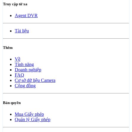
Truy cập từ xa
Agent DVR
Tài liệu
Thêm
Về
Tính năng
Doanh nghiệp
FAQ
Cơ sở dữ liệu Camera
Cộng đồng
Bản quyền
Mua Giấy phép
Quản lý Giấy phép