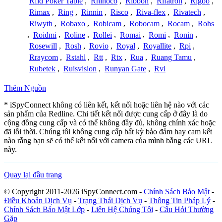
Rfid Poker Table
,
Rhinoco
,
Ribbon
,
Rifatron
,
Rigoo
,
Rimax
,
Ring
,
Rinnin
,
Risco
,
Riva-flex
,
Rivatech
,
Riwyth
,
Robaxo
,
Robicam
,
Robocam
,
Rocam
,
Rohs
,
Roidmi
,
Roline
,
Rollei
,
Romai
,
Romi
,
Ronin
,
Rosewill
,
Rosh
,
Rovio
,
Royal
,
Royallite
,
Rpi
,
Rraycom
,
Rstahl
,
Rtt
,
Rtx
,
Rua
,
Ruang Tamu
,
Rubetek
,
Ruisvision
,
Runyan Gate
,
Rvi
Thêm Nguồn
* iSpyConnect không có liên kết, kết nối hoặc liên hệ nào với các
sản phẩm của Redline. Chi tiết kết nối được cung cấp ở đây là do
cộng đồng cung cấp và có thể không đầy đủ, không chính xác hoặc
đã lỗi thời. Chúng tôi không cung cấp bất kỳ bảo đảm hay cam kết
nào rằng bạn sẽ có thể kết nối với camera của mình bằng các URL
này.
Quay lại đầu trang
© Copyright 2011-2026 iSpyConnect.com -
Chính Sách Bảo Mật
-
Điều Khoản Dịch Vụ
-
Trạng Thái Dịch Vụ
-
Thông Tin Pháp Lý
-
Chính Sách Bảo Mật Lớp
-
Liên Hệ Chúng Tôi
-
Câu Hỏi Thường
Gặp