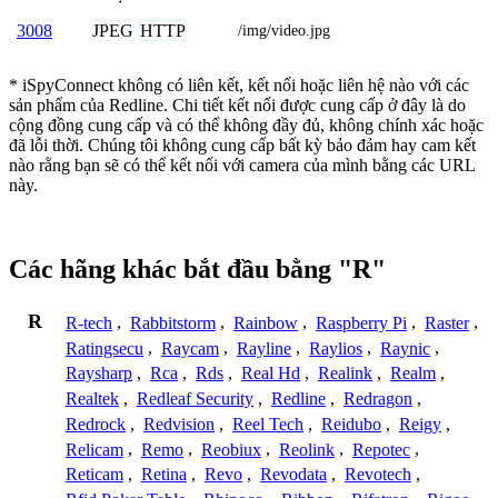
JPEG
HTTP
3008
/img/video.jpg
* iSpyConnect không có liên kết, kết nối hoặc liên hệ nào với các
sản phẩm của Redline. Chi tiết kết nối được cung cấp ở đây là do
cộng đồng cung cấp và có thể không đầy đủ, không chính xác hoặc
đã lỗi thời. Chúng tôi không cung cấp bất kỳ bảo đảm hay cam kết
nào rằng bạn sẽ có thể kết nối với camera của mình bằng các URL
này.
Các hãng khác bắt đầu bằng "R"
R
R-tech
,
Rabbitstorm
,
Rainbow
,
Raspberry Pi
,
Raster
,
Ratingsecu
,
Raycam
,
Rayline
,
Raylios
,
Raynic
,
Raysharp
,
Rca
,
Rds
,
Real Hd
,
Realink
,
Realm
,
Realtek
,
Redleaf Security
,
Redline
,
Redragon
,
Redrock
,
Redvision
,
Reel Tech
,
Reidubo
,
Reigy
,
Relicam
,
Remo
,
Reobiux
,
Reolink
,
Repotec
,
Reticam
,
Retina
,
Revo
,
Revodata
,
Revotech
,