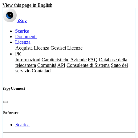
View this page in English
iSpy
Scarica
Documenti
Licenza
Acquista Licenza
Gestisci Licenze
Più
Informazioni
Caratteristiche
Aziende
FAQ
Database della
telecamera
Comunità
API
Consulente di Sistema
Stato del
servizio
Contattaci
iSpyConnect
Software
Scarica