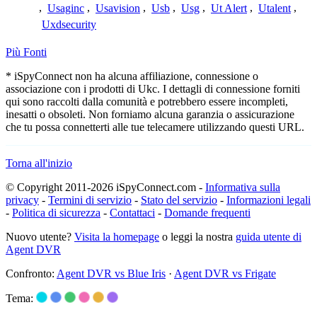
,
Usaginc
,
Usavision
,
Usb
,
Usg
,
Ut Alert
,
Utalent
,
Uxdsecurity
Più Fonti
* iSpyConnect non ha alcuna affiliazione, connessione o
associazione con i prodotti di Ukc. I dettagli di connessione forniti
qui sono raccolti dalla comunità e potrebbero essere incompleti,
inesatti o obsoleti. Non forniamo alcuna garanzia o assicurazione
che tu possa connetterti alle tue telecamere utilizzando questi URL.
Torna all'inizio
© Copyright 2011-2026 iSpyConnect.com -
Informativa sulla
privacy
-
Termini di servizio
-
Stato del servizio
-
Informazioni legali
-
Politica di sicurezza
-
Contattaci
-
Domande frequenti
Nuovo utente?
Visita la homepage
o leggi la nostra
guida utente di
Agent DVR
Confronto:
Agent DVR vs Blue Iris
·
Agent DVR vs Frigate
Tema: