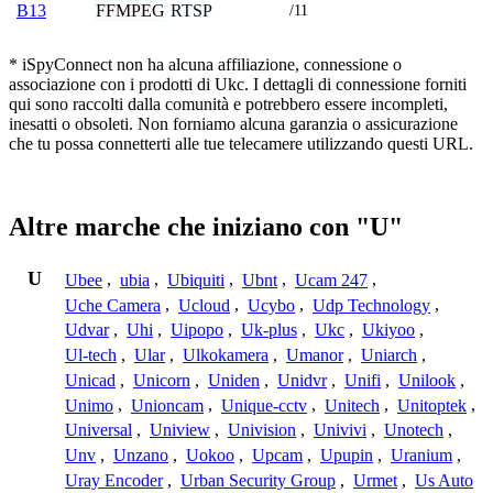
FFMPEG
RTSP
B13
/11
* iSpyConnect non ha alcuna affiliazione, connessione o
associazione con i prodotti di Ukc. I dettagli di connessione forniti
qui sono raccolti dalla comunità e potrebbero essere incompleti,
inesatti o obsoleti. Non forniamo alcuna garanzia o assicurazione
che tu possa connetterti alle tue telecamere utilizzando questi URL.
Altre marche che iniziano con "U"
U
Ubee
,
ubia
,
Ubiquiti
,
Ubnt
,
Ucam 247
,
Uche Camera
,
Ucloud
,
Ucybo
,
Udp Technology
,
Udvar
,
Uhi
,
Uipopo
,
Uk-plus
,
Ukc
,
Ukiyoo
,
Ul-tech
,
Ular
,
Ulkokamera
,
Umanor
,
Uniarch
,
Unicad
,
Unicorn
,
Uniden
,
Unidvr
,
Unifi
,
Unilook
,
Unimo
,
Unioncam
,
Unique-cctv
,
Unitech
,
Unitoptek
,
Universal
,
Uniview
,
Univision
,
Univivi
,
Unotech
,
Unv
,
Unzano
,
Uokoo
,
Upcam
,
Upupin
,
Uranium
,
Uray Encoder
,
Urban Security Group
,
Urmet
,
Us Auto