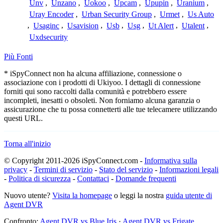
Unv
,
Unzano
,
Uokoo
,
Upcam
,
Upupin
,
Uranium
,
Uray Encoder
,
Urban Security Group
,
Urmet
,
Us Auto
,
Usaginc
,
Usavision
,
Usb
,
Usg
,
Ut Alert
,
Utalent
,
Uxdsecurity
Più Fonti
* iSpyConnect non ha alcuna affiliazione, connessione o
associazione con i prodotti di Ukiyoo. I dettagli di connessione
forniti qui sono raccolti dalla comunità e potrebbero essere
incompleti, inesatti o obsoleti. Non forniamo alcuna garanzia o
assicurazione che tu possa connetterti alle tue telecamere utilizzando
questi URL.
Torna all'inizio
© Copyright 2011-2026 iSpyConnect.com -
Informativa sulla
privacy
-
Termini di servizio
-
Stato del servizio
-
Informazioni legali
-
Politica di sicurezza
-
Contattaci
-
Domande frequenti
Nuovo utente?
Visita la homepage
o leggi la nostra
guida utente di
Agent DVR
Confronto:
Agent DVR vs Blue Iris
·
Agent DVR vs Frigate