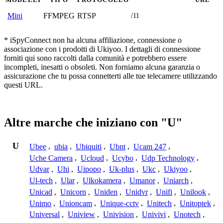
FFMPEG
RTSP
Mini
/11
* iSpyConnect non ha alcuna affiliazione, connessione o
associazione con i prodotti di Ukiyoo. I dettagli di connessione
forniti qui sono raccolti dalla comunità e potrebbero essere
incompleti, inesatti o obsoleti. Non forniamo alcuna garanzia o
assicurazione che tu possa connetterti alle tue telecamere utilizzando
questi URL.
Altre marche che iniziano con "U"
U
Ubee
,
ubia
,
Ubiquiti
,
Ubnt
,
Ucam 247
,
Uche Camera
,
Ucloud
,
Ucybo
,
Udp Technology
,
Udvar
,
Uhi
,
Uipopo
,
Uk-plus
,
Ukc
,
Ukiyoo
,
Ul-tech
,
Ular
,
Ulkokamera
,
Umanor
,
Uniarch
,
Unicad
,
Unicorn
,
Uniden
,
Unidvr
,
Unifi
,
Unilook
,
Unimo
,
Unioncam
,
Unique-cctv
,
Unitech
,
Unitoptek
,
Universal
,
Uniview
,
Univision
,
Univivi
,
Unotech
,