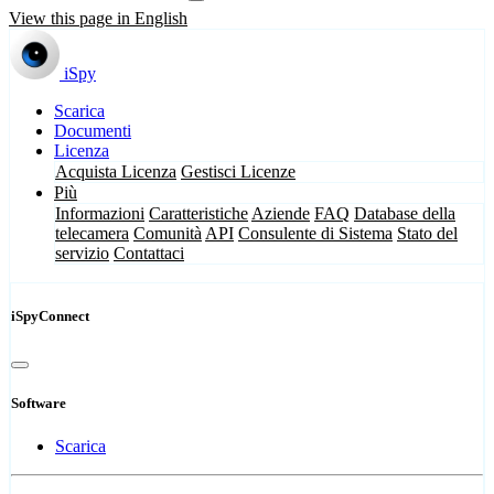
View this page in English
iSpy
Scarica
Documenti
Licenza
Acquista Licenza
Gestisci Licenze
Più
Informazioni
Caratteristiche
Aziende
FAQ
Database della
telecamera
Comunità
API
Consulente di Sistema
Stato del
servizio
Contattaci
iSpyConnect
Software
Scarica