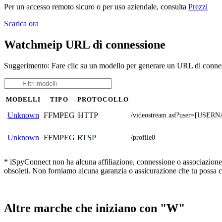
Per un accesso remoto sicuro o per uso aziendale, consulta
Prezzi
Scarica ora
Watchmeip URL di connessione
Suggerimento: Fare clic su un modello per generare un URL di conne
MODELLI
TIPO
PROTOCOLLO
FFMPEG
HTTP
Unknown
/videostream.asf?user=[USE
FFMPEG
RTSP
Unknown
/profile0
* iSpyConnect non ha alcuna affiliazione, connessione o associazione c
obsoleti. Non forniamo alcuna garanzia o assicurazione che tu possa c
Altre marche che iniziano con "W"