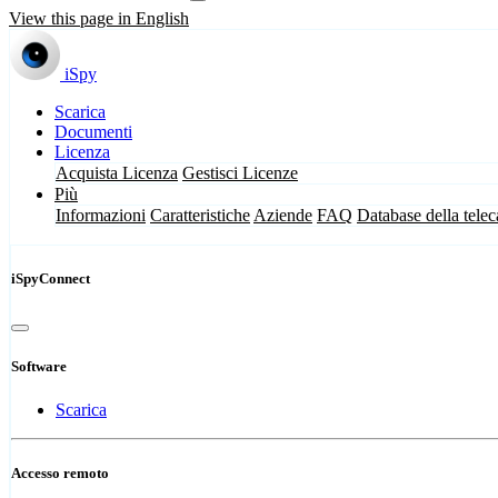
View this page in English
iSpy
Scarica
Documenti
Licenza
Acquista Licenza
Gestisci Licenze
Più
Informazioni
Caratteristiche
Aziende
FAQ
Database della tele
iSpyConnect
Software
Scarica
Accesso remoto