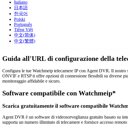
Italiano
日本語
한국어
Polski
Português
Tiếng Việt
中文(简体)
中文(繁體)
Guida all'URL di configurazione della te
Configura le tue Watchmeip telecamere IP con Agent DVR. Il nostro so
ONVIF e RTSP ti offre opzioni di connessione flessibili su diverse p
monitoraggio affidabile e sicuro.
Software compatibile con Watchmeip*
Scarica gratuitamente il software compatibile Watch
Agent DVR è un software di videosorveglianza gratuito basato su intelli
supporta un numero illimitato di telecamere e fornisce accesso remoto