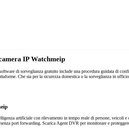
lecamera IP Watchmeip
ftware di sorveglianza gratuito include una procedura guidata di config
iattaforme. Che sia per la sicurezza domestica o la sorveglianza in uff
meip
genza artificiale con rilevamento in tempo reale di persone, veicoli e og
 senza port forwarding. Scarica Agent DVR per monitorare e proteggere 