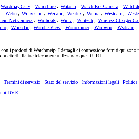
Wardmay Cctv
,
Wareshare
,
Watashi
,
Watch Bot Camera
,
Watchd
e
,
Webo
,
Webvision
,
Wecam
,
Weldex
,
Wepra
,
Westcam
,
Weste
mart Net Camera
,
Winbook
,
Winic
,
Wintech
,
Wireless Charger C
ulu
,
Wonsdar
,
Woodie View
,
Woonkamer
,
Wouwon
,
Wsdcam
,
on i prodotti di Watchmeip. I dettagli di connessione forniti qui sono ra
onnetterti alle tue telecamere utilizzando questi URL.
-
Termini di servizio
-
Stato del servizio
-
Informazioni legali
-
Politica
Agent DVR