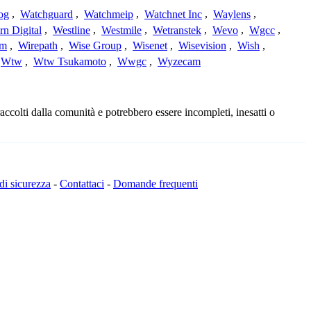
og
,
Watchguard
,
Watchmeip
,
Watchnet Inc
,
Waylens
,
rn Digital
,
Westline
,
Westmile
,
Wetranstek
,
Wevo
,
Wgcc
,
am
,
Wirepath
,
Wise Group
,
Wisenet
,
Wisevision
,
Wish
,
Wtw
,
Wtw Tsukamoto
,
Wwgc
,
Wyzecam
ccolti dalla comunità e potrebbero essere incompleti, inesatti o
 di sicurezza
-
Contattaci
-
Domande frequenti