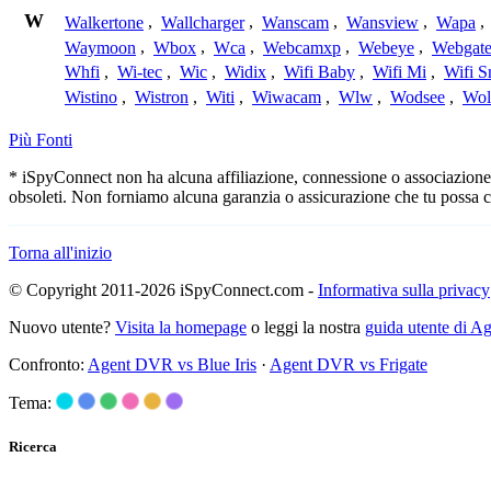
W
Walkertone
,
Wallcharger
,
Wanscam
,
Wansview
,
Wapa
,
Waymoon
,
Wbox
,
Wca
,
Webcamxp
,
Webeye
,
Webgat
Whfi
,
Wi-tec
,
Wic
,
Widix
,
Wifi Baby
,
Wifi Mi
,
Wifi S
Wistino
,
Wistron
,
Witi
,
Wiwacam
,
Wlw
,
Wodsee
,
Wol
Più Fonti
* iSpyConnect non ha alcuna affiliazione, connessione o associazione c
obsoleti. Non forniamo alcuna garanzia o assicurazione che tu possa c
Torna all'inizio
© Copyright 2011-2026 iSpyConnect.com -
Informativa sulla privacy
Nuovo utente?
Visita la homepage
o leggi la nostra
guida utente di 
Confronto:
Agent DVR vs Blue Iris
·
Agent DVR vs Frigate
Tema:
Ricerca