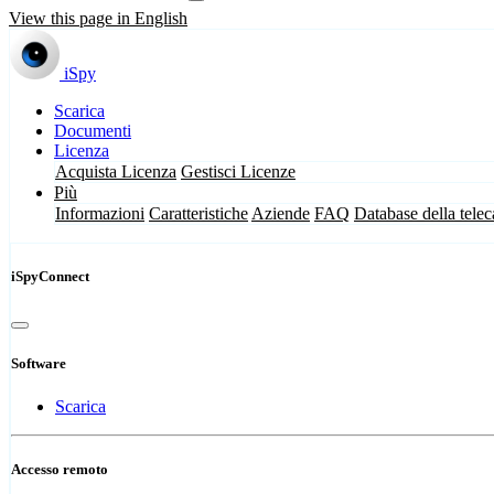
View this page in English
iSpy
Scarica
Documenti
Licenza
Acquista Licenza
Gestisci Licenze
Più
Informazioni
Caratteristiche
Aziende
FAQ
Database della tele
iSpyConnect
Software
Scarica
Accesso remoto