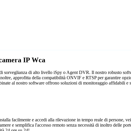
lecamera IP Wca
di sorveglianza di alto livello iSpy o Agent DVR. Il nostro robusto soft
Inoltre, approfitta della compatibilità ONVIF e RTSP per garantire opzion
inate al nostro software offrono soluzioni di monitoraggio affidabili e s
talla facilmente e accedi alla rilevazione in tempo reale di persone, vei
camere e semplifica l'accesso remoto senza necessità di inoltro delle porte
tà 24 ore su 24!