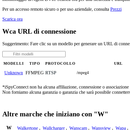
Per un accesso remoto sicuro o per uso aziendale, consulta
Prezzi
Scarica ora
Wca URL di connessione
Suggerimento: Fare clic su un modello per generare un URL di conne
MODELLI
TIPO
PROTOCOLLO
URL
FFMPEG
RTSP
Unknown
/mpeg4
*iSpyConnect non ha alcuna affiliazione, connessione o associazione con
Non forniamo alcuna garanzia o garanzia che sarà possibile connetters
Altre marche che iniziano con "W"
W
Walkertone
,
Wallcharger
,
Wanscam
,
Wansview
,
Wapa
,