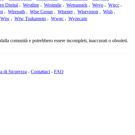
rn Digital
,
Westline
,
Westmile
,
Wetranstek
,
Wevo
,
Wgcc
,
am
,
Wirepath
,
Wise Group
,
Wisenet
,
Wisevision
,
Wish
,
Wtw
,
Wtw Tsukamoto
,
Wwgc
,
Wyzecam
dalla comunità e potrebbero essere incompleti, inaccurati o obsoleti.
ca di Sicurezza
-
Contattaci
-
FAQ