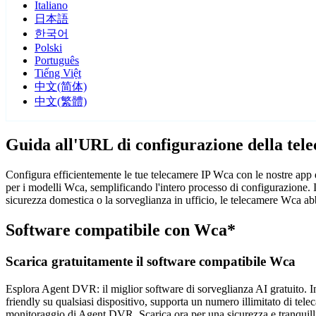
Italiano
日本語
한국어
Polski
Português
Tiếng Việt
中文(简体)
中文(繁體)
Guida all'URL di configurazione della te
Configura efficientemente le tue telecamere IP Wca con le nostre app 
per i modelli Wca, semplificando l'intero processo di configurazione. 
sicurezza domestica o la sorveglianza in ufficio, le telecamere Wca abb
Software compatibile con Wca*
Scarica gratuitamente il software compatibile Wca
Esplora Agent DVR: il miglior software di sorveglianza AI gratuito. Ins
friendly su qualsiasi dispositivo, supporta un numero illimitato di tele
monitoraggio di Agent DVR. Scarica ora per una sicurezza e tranquilli