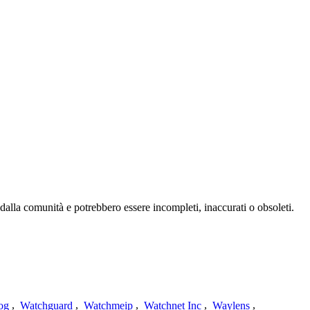
dalla comunità e potrebbero essere incompleti, inaccurati o obsoleti.
og
,
Watchguard
,
Watchmeip
,
Watchnet Inc
,
Waylens
,