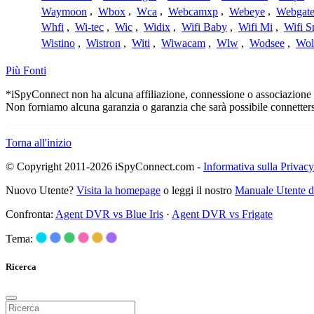
Waymoon
,
Wbox
,
Wca
,
Webcamxp
,
Webeye
,
Webgat
Whfi
,
Wi-tec
,
Wic
,
Widix
,
Wifi Baby
,
Wifi Mi
,
Wifi S
Wistino
,
Wistron
,
Witi
,
Wiwacam
,
Wlw
,
Wodsee
,
Wol
Più Fonti
*iSpyConnect non ha alcuna affiliazione, connessione o associazione con
Non forniamo alcuna garanzia o garanzia che sarà possibile connetters
Torna all'inizio
© Copyright 2011-2026 iSpyConnect.com -
Informativa sulla Privacy
Nuovo Utente?
Visita la homepage
o leggi il nostro
Manuale Utente 
Confronta:
Agent DVR vs Blue Iris
·
Agent DVR vs Frigate
Tema:
Ricerca