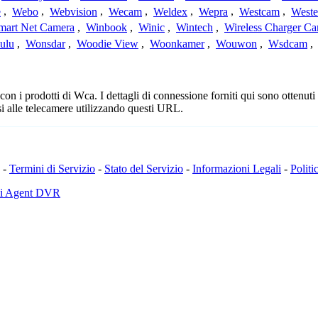
e
,
Webo
,
Webvision
,
Wecam
,
Weldex
,
Wepra
,
Westcam
,
Weste
mart Net Camera
,
Winbook
,
Winic
,
Wintech
,
Wireless Charger C
ulu
,
Wonsdar
,
Woodie View
,
Woonkamer
,
Wouwon
,
Wsdcam
,
 i prodotti di Wca. I dettagli di connessione forniti qui sono ottenuti 
i alle telecamere utilizzando questi URL.
-
Termini di Servizio
-
Stato del Servizio
-
Informazioni Legali
-
Politi
di Agent DVR