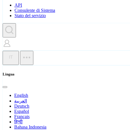
API
Consulente di Sistema
Stato del servizio
IT
Lingua
English
العربية
Deutsch
Español
Français
हिन्दी
Bahasa Indonesia