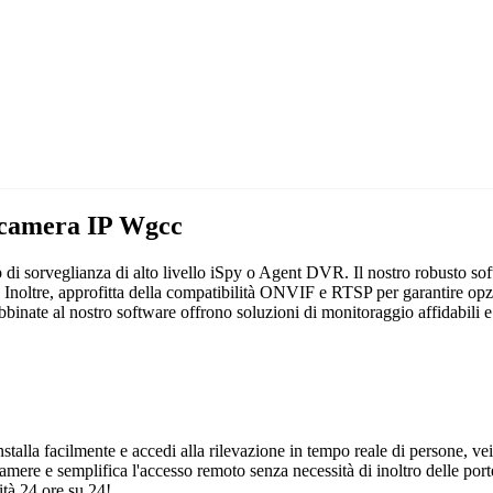
lecamera IP Wgcc
 di sorveglianza di alto livello iSpy o Agent DVR. Il nostro robusto so
 Inoltre, approfitta della compatibilità ONVIF e RTSP per garantire opzi
binate al nostro software offrono soluzioni di monitoraggio affidabili e
talla facilmente e accedi alla rilevazione in tempo reale di persone, vei
camere e semplifica l'accesso remoto senza necessità di inoltro delle porte
tà 24 ore su 24!