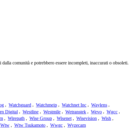
 dalla comunità e potrebbero essere incompleti, inaccurati o obsoleti.
og
,
Watchguard
,
Watchmeip
,
Watchnet Inc
,
Waylens
,
rn Digital
,
Westline
,
Westmile
,
Wetranstek
,
Wevo
,
Wgcc
,
am
,
Wirepath
,
Wise Group
,
Wisenet
,
Wisevision
,
Wish
,
Wtw
,
Wtw Tsukamoto
,
Wwgc
,
Wyzecam