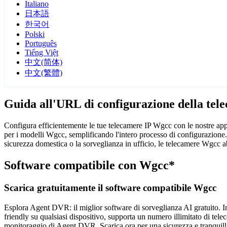
Italiano
日本語
한국어
Polski
Português
Tiếng Việt
中文(简体)
中文(繁體)
Guida all'URL di configurazione della te
Configura efficientemente le tue telecamere IP Wgcc con le nostre app
per i modelli Wgcc, semplificando l'intero processo di configurazione.
sicurezza domestica o la sorveglianza in ufficio, le telecamere Wgcc ab
Software compatibile con Wgcc*
Scarica gratuitamente il software compatibile Wgcc
Esplora Agent DVR: il miglior software di sorveglianza AI gratuito. Ins
friendly su qualsiasi dispositivo, supporta un numero illimitato di tele
monitoraggio di Agent DVR. Scarica ora per una sicurezza e tranquilli