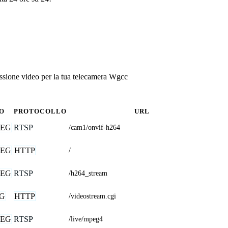
ssione video per la tua telecamera Wgcc
O
PROTOCOLLO
URL
PEG
RTSP
/cam1/onvif-h264
PEG
HTTP
/
PEG
RTSP
/h264_stream
G
HTTP
/videostream.cgi
PEG
RTSP
/live/mpeg4