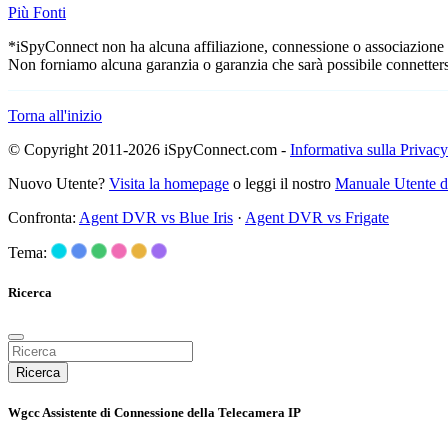
Più Fonti
*iSpyConnect non ha alcuna affiliazione, connessione o associazione co
Non forniamo alcuna garanzia o garanzia che sarà possibile connetters
Torna all'inizio
© Copyright 2011-2026 iSpyConnect.com -
Informativa sulla Privacy
Nuovo Utente?
Visita la homepage
o leggi il nostro
Manuale Utente 
Confronta:
Agent DVR vs Blue Iris
·
Agent DVR vs Frigate
Tema:
Ricerca
Ricerca
Wgcc Assistente di Connessione della Telecamera IP