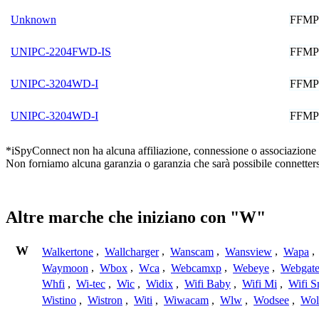
FFM
Unknown
FFM
UNIPC-2204FWD-IS
FFM
UNIPC-3204WD-I
FFM
UNIPC-3204WD-I
*iSpyConnect non ha alcuna affiliazione, connessione o associazione co
Non forniamo alcuna garanzia o garanzia che sarà possibile connetters
Altre marche che iniziano con "W"
W
Walkertone
,
Wallcharger
,
Wanscam
,
Wansview
,
Wapa
,
Waymoon
,
Wbox
,
Wca
,
Webcamxp
,
Webeye
,
Webgat
Whfi
,
Wi-tec
,
Wic
,
Widix
,
Wifi Baby
,
Wifi Mi
,
Wifi S
Wistino
,
Wistron
,
Witi
,
Wiwacam
,
Wlw
,
Wodsee
,
Wol