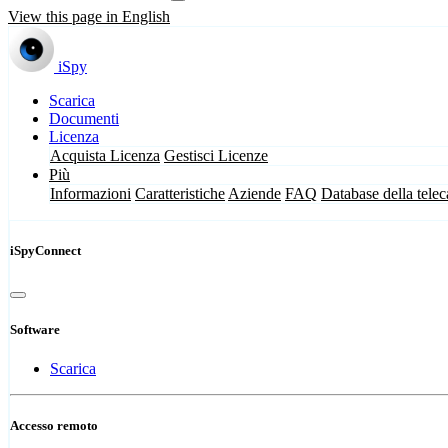
View this page in English
iSpy
Scarica
Documenti
Licenza
Acquista Licenza
Gestisci Licenze
Più
Informazioni
Caratteristiche
Aziende
FAQ
Database della tele
iSpyConnect
Software
Scarica
Accesso remoto