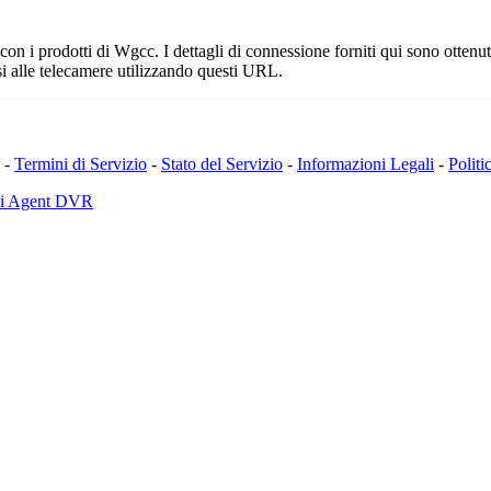
n i prodotti di Wgcc. I dettagli di connessione forniti qui sono ottenuti
i alle telecamere utilizzando questi URL.
-
Termini di Servizio
-
Stato del Servizio
-
Informazioni Legali
-
Politi
di Agent DVR