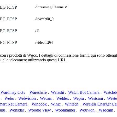
PEG
RTSP
/Streaming/Channels/1
PEG
RTSP
/live/ch00_0
PEG
RTSP
/11
PEG
RTSP
/video.h264
n i prodotti di Wgcc. I dettagli di connessione forniti qui sono ottenuti
i alle telecamere utilizzando questi URL.
Wardmay Cctv
,
Wareshare
,
Watashi
,
Watch Bot Camera
,
Watchd
e
,
Webo
,
Webvision
,
Wecam
,
Weldex
,
Wepra
,
Westcam
,
Weste
mart Net Camera
,
Winbook
,
Winic
,
Wintech
,
Wireless Charger C
ulu
,
Wonsdar
,
Woodie View
,
Woonkamer
,
Wouwon
,
Wsdcam
,