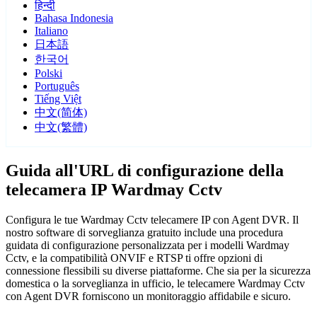
हिन्दी
Bahasa Indonesia
Italiano
日本語
한국어
Polski
Português
Tiếng Việt
中文(简体)
中文(繁體)
Guida all'URL di configurazione della
telecamera IP Wardmay Cctv
Configura le tue Wardmay Cctv telecamere IP con Agent DVR. Il
nostro software di sorveglianza gratuito include una procedura
guidata di configurazione personalizzata per i modelli Wardmay
Cctv, e la compatibilità ONVIF e RTSP ti offre opzioni di
connessione flessibili su diverse piattaforme. Che sia per la sicurezza
domestica o la sorveglianza in ufficio, le telecamere Wardmay Cctv
con Agent DVR forniscono un monitoraggio affidabile e sicuro.