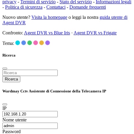
privacy
-
Termini di servizio
-
Stato del servizio
-
Informazioni legali
-
Politica di sicurezza
-
Contattaci
-
Domande frequenti
Nuovo utente?
Visita la homepage
o leggi la nostra
guida utente di
Agent DVR
Confronto:
Agent DVR vs Blue Iris
·
Agent DVR vs Frigate
Tema:
Ricerca
Ricerca
Wardmay Cctv Assistente di Connessione della Telecamera IP
IP
Nome utente
Password