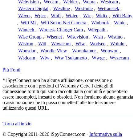
Webvision
,
Wecam
,
Weldex
,
Wepra
,
Westcam
,
Western Digital
,
Westline
,
Westmile
,
Wetranstek
,
Wevo
,
Wgcc
,
Whfi
,
Wi-tec
,
Wic
,
Widix
,
Wifi Baby
,
Wifi Mi
,
Wifi Smart Net Camera
,
Winbook
,
Winic
,
Wintech
,
Wireless Charger Cam
,
Wirepath
,
Wise Group
,
Wisenet
,
Wisevision
,
Wish
,
Wistino
,
Wistron
,
Witi
,
Wiwacam
,
Wlw
,
Wodsee
,
Wolulu
,
Wonsdar
,
Woodie View
,
Woonkamer
,
Wouwon
,
Wsdcam
,
Wtw
,
Wtw Tsukamoto
,
Wwgc
,
Wyzecam
Più Fonti
* iSpyConnect non ha alcuna affiliazione, connessione o
associazione con i prodotti di Wardmay Cctv. I dettagli di
connessione forniti qui sono raccolti dalla comunità e potrebbero
essere incompleti, inesatti o obsoleti. Non forniamo alcuna garanzia
o assicurazione che tu possa connetterti alle tue telecamere
utilizzando questi URL.
Torna all'inizio
© Copyright 2011-2026 iSpyConnect.com -
Informativa sulla