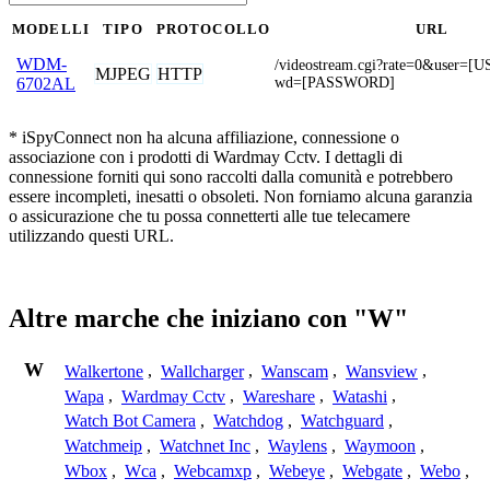
MODELLI
TIPO
PROTOCOLLO
URL
WDM-
/videostream.cgi?rate=0&user
MJPEG
HTTP
wd=[PASSWORD]
6702AL
* iSpyConnect non ha alcuna affiliazione, connessione o
associazione con i prodotti di Wardmay Cctv. I dettagli di
connessione forniti qui sono raccolti dalla comunità e potrebbero
essere incompleti, inesatti o obsoleti. Non forniamo alcuna garanzia
o assicurazione che tu possa connetterti alle tue telecamere
utilizzando questi URL.
Altre marche che iniziano con "W"
W
Walkertone
,
Wallcharger
,
Wanscam
,
Wansview
,
Wapa
,
Wardmay Cctv
,
Wareshare
,
Watashi
,
Watch Bot Camera
,
Watchdog
,
Watchguard
,
Watchmeip
,
Watchnet Inc
,
Waylens
,
Waymoon
,
Wbox
,
Wca
,
Webcamxp
,
Webeye
,
Webgate
,
Webo
,