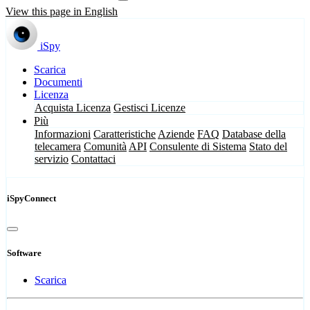
View this page in English
iSpy
Scarica
Documenti
Licenza
Acquista Licenza
Gestisci Licenze
Più
Informazioni
Caratteristiche
Aziende
FAQ
Database della
telecamera
Comunità
API
Consulente di Sistema
Stato del
servizio
Contattaci
iSpyConnect
Software
Scarica