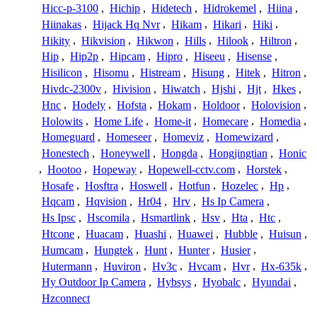
Hicc-p-3100
,
Hichip
,
Hidetech
,
Hidrokemel
,
Hiina
,
Hiinakas
,
Hijack Hq Nvr
,
Hikam
,
Hikari
,
Hiki
,
Hikity
,
Hikvision
,
Hikwon
,
Hills
,
Hilook
,
Hiltron
,
Hip
,
Hip2p
,
Hipcam
,
Hipro
,
Hiseeu
,
Hisense
,
Hisilicon
,
Hisomu
,
Histream
,
Hisung
,
Hitek
,
Hitron
,
Hivdc-2300v
,
Hivision
,
Hiwatch
,
Hjshi
,
Hjt
,
Hkes
,
Hnc
,
Hodely
,
Hofsta
,
Hokam
,
Holdoor
,
Holovision
,
Holowits
,
Home Life
,
Home-it
,
Homecare
,
Homedia
,
Homeguard
,
Homeseer
,
Homeviz
,
Homewizard
,
Honestech
,
Honeywell
,
Hongda
,
Hongjingtian
,
Honic
,
Hootoo
,
Hopeway
,
Hopewell-cctv.com
,
Horstek
,
Hosafe
,
Hosftra
,
Hoswell
,
Hotfun
,
Hozelec
,
Hp
,
Hqcam
,
Hqvision
,
Hr04
,
Hrv
,
Hs Ip Camera
,
Hs Ipsc
,
Hscomila
,
Hsmartlink
,
Hsv
,
Hta
,
Htc
,
Htcone
,
Huacam
,
Huashi
,
Huawei
,
Hubble
,
Huisun
,
Humcam
,
Hungtek
,
Hunt
,
Hunter
,
Husier
,
Hutermann
,
Huviron
,
Hv3c
,
Hvcam
,
Hvr
,
Hx-635k
,
Hy Outdoor Ip Camera
,
Hybsys
,
Hyobalc
,
Hyundai
,
Hzconnect