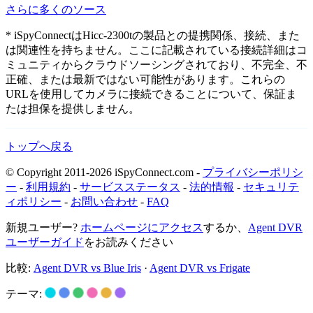
さらに多くのソース
* iSpyConnectはHicc-2300tの製品との提携関係、接続、また
は関連性を持ちません。ここに記載されている接続詳細はコ
ミュニティからクラウドソーシングされており、不完全、不
正確、または最新ではない可能性があります。これらの
URLを使用してカメラに接続できることについて、保証ま
たは担保を提供しません。
トップへ戻る
© Copyright 2011-2026 iSpyConnect.com -
プライバシーポリシ
ー
-
利用規約
-
サービスステータス
-
法的情報
-
セキュリテ
ィポリシー
-
お問い合わせ
-
FAQ
新規ユーザー?
ホームページにアクセス
するか、
Agent DVR
ユーザーガイド
をお読みください
比較:
Agent DVR vs Blue Iris
·
Agent DVR vs Frigate
テーマ: