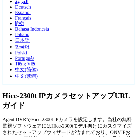
العربية
Deutsch
Español
Français
हिन्दी
Bahasa Indonesia
Italiano
日本語
한국어
Polski
Português
Tiếng Việt
中文(简体)
中文(繁體)
Hicc-2300t IPカメラセットアップURL
ガイド
Agent DVRでHicc-2300t IPカメラを設定します。当社の無料
監視ソフトウェアにはHicc-2300tモデル向けにカスタマイズ
されたセットアップウィザードが含まれており、ONVIFお