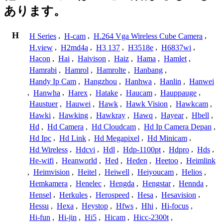
あります。
H
H Series
,
H-cam
,
H.264 Vga Wireless Cube Camera
,
H.view
,
H2md4a
,
H3 137
,
H3518e
,
H6837wi
,
Hacon
,
Hai
,
Haivison
,
Haiz
,
Hama
,
Hamlet
,
Hamrabi
,
Hamrol
,
Hamrolte
,
Hanbang
,
Handy Ip Cam
,
Hangzhou
,
Hanhwa
,
Hanlin
,
Hanwei
,
Hanwha
,
Harex
,
Hatake
,
Haucam
,
Hauppauge
,
Haustuer
,
Hauwei
,
Hawk
,
Hawk Vision
,
Hawkcam
,
Hawki
,
Hawking
,
Hawkray
,
Hawq
,
Hayear
,
Hbell
,
Hd
,
Hd Camera
,
Hd Cloudcam
,
Hd Ip Camera Depan
,
Hd Ipc
,
Hd Link
,
Hd Megapixel
,
Hd Minicam
,
Hd Wireless
,
Hdcvi
,
Hdl
,
Hdp-1100pt
,
Hdpro
,
Hds
,
He-wifi
,
Heanworld
,
Hed
,
Heden
,
Heetoo
,
Heimlink
,
Heimvision
,
Heitel
,
Heiwell
,
Heiyoucam
,
Helios
,
Hemkamera
,
Henelec
,
Hengda
,
Hengstar
,
Hennda
,
Hensel
,
Herkules
,
Herospeed
,
Hesa
,
Hesavision
,
Hessu
,
Hexa
,
Heystop
,
Hfws
,
Hhi
,
Hi-focus
,
Hi-fun
,
Hi-jin
,
Hi5
,
Hicam
,
Hicc-2300t
,