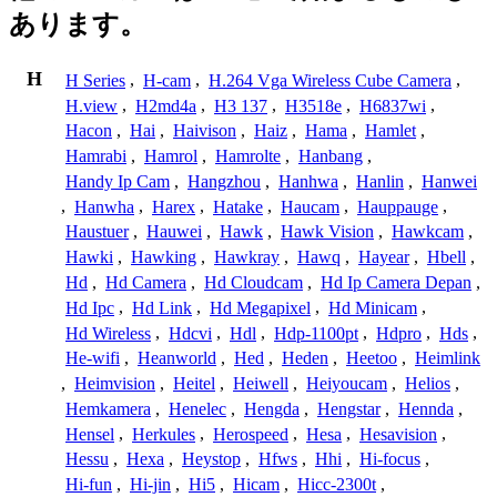
あります。
H
H Series
,
H-cam
,
H.264 Vga Wireless Cube Camera
,
H.view
,
H2md4a
,
H3 137
,
H3518e
,
H6837wi
,
Hacon
,
Hai
,
Haivison
,
Haiz
,
Hama
,
Hamlet
,
Hamrabi
,
Hamrol
,
Hamrolte
,
Hanbang
,
Handy Ip Cam
,
Hangzhou
,
Hanhwa
,
Hanlin
,
Hanwei
,
Hanwha
,
Harex
,
Hatake
,
Haucam
,
Hauppauge
,
Haustuer
,
Hauwei
,
Hawk
,
Hawk Vision
,
Hawkcam
,
Hawki
,
Hawking
,
Hawkray
,
Hawq
,
Hayear
,
Hbell
,
Hd
,
Hd Camera
,
Hd Cloudcam
,
Hd Ip Camera Depan
,
Hd Ipc
,
Hd Link
,
Hd Megapixel
,
Hd Minicam
,
Hd Wireless
,
Hdcvi
,
Hdl
,
Hdp-1100pt
,
Hdpro
,
Hds
,
He-wifi
,
Heanworld
,
Hed
,
Heden
,
Heetoo
,
Heimlink
,
Heimvision
,
Heitel
,
Heiwell
,
Heiyoucam
,
Helios
,
Hemkamera
,
Henelec
,
Hengda
,
Hengstar
,
Hennda
,
Hensel
,
Herkules
,
Herospeed
,
Hesa
,
Hesavision
,
Hessu
,
Hexa
,
Heystop
,
Hfws
,
Hhi
,
Hi-focus
,
Hi-fun
,
Hi-jin
,
Hi5
,
Hicam
,
Hicc-2300t
,