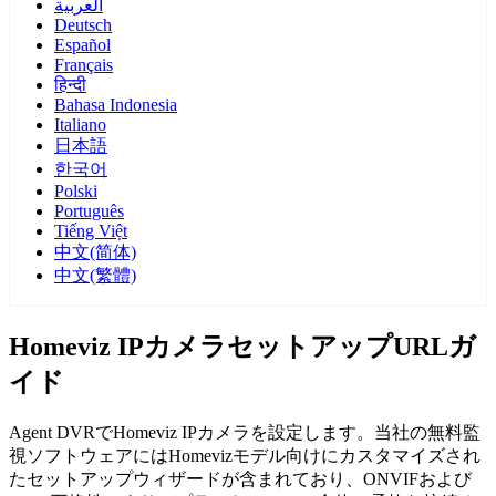
العربية
Deutsch
Español
Français
हिन्दी
Bahasa Indonesia
Italiano
日本語
한국어
Polski
Português
Tiếng Việt
中文(简体)
中文(繁體)
Homeviz IPカメラセットアップURLガ
イド
Agent DVRでHomeviz IPカメラを設定します。当社の無料監
視ソフトウェアにはHomevizモデル向けにカスタマイズされ
たセットアップウィザードが含まれており、ONVIFおよび