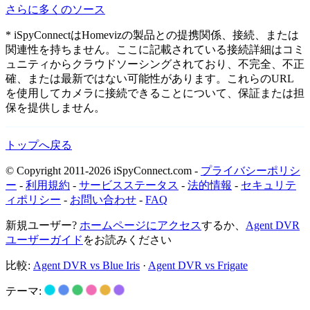
さらに多くのソース
* iSpyConnectはHomevizの製品との提携関係、接続、または
関連性を持ちません。ここに記載されている接続詳細はコミ
ュニティからクラウドソーシングされており、不完全、不正
確、または最新ではない可能性があります。これらのURL
を使用してカメラに接続できることについて、保証または担
保を提供しません。
トップへ戻る
© Copyright 2011-2026 iSpyConnect.com -
プライバシーポリシ
ー
-
利用規約
-
サービスステータス
-
法的情報
-
セキュリテ
ィポリシー
-
お問い合わせ
-
FAQ
新規ユーザー?
ホームページにアクセス
するか、
Agent DVR
ユーザーガイド
をお読みください
比較:
Agent DVR vs Blue Iris
·
Agent DVR vs Frigate
テーマ: