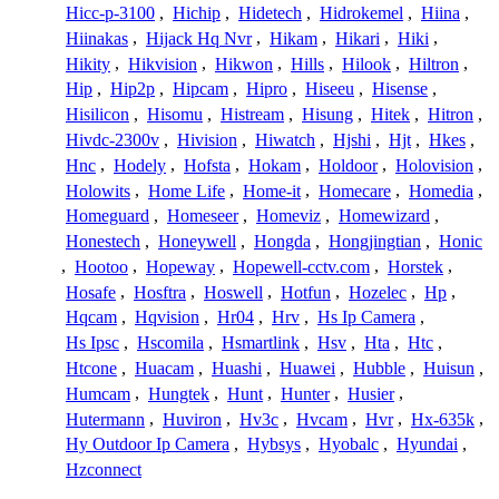
Hicc-p-3100
,
Hichip
,
Hidetech
,
Hidrokemel
,
Hiina
,
Hiinakas
,
Hijack Hq Nvr
,
Hikam
,
Hikari
,
Hiki
,
Hikity
,
Hikvision
,
Hikwon
,
Hills
,
Hilook
,
Hiltron
,
Hip
,
Hip2p
,
Hipcam
,
Hipro
,
Hiseeu
,
Hisense
,
Hisilicon
,
Hisomu
,
Histream
,
Hisung
,
Hitek
,
Hitron
,
Hivdc-2300v
,
Hivision
,
Hiwatch
,
Hjshi
,
Hjt
,
Hkes
,
Hnc
,
Hodely
,
Hofsta
,
Hokam
,
Holdoor
,
Holovision
,
Holowits
,
Home Life
,
Home-it
,
Homecare
,
Homedia
,
Homeguard
,
Homeseer
,
Homeviz
,
Homewizard
,
Honestech
,
Honeywell
,
Hongda
,
Hongjingtian
,
Honic
,
Hootoo
,
Hopeway
,
Hopewell-cctv.com
,
Horstek
,
Hosafe
,
Hosftra
,
Hoswell
,
Hotfun
,
Hozelec
,
Hp
,
Hqcam
,
Hqvision
,
Hr04
,
Hrv
,
Hs Ip Camera
,
Hs Ipsc
,
Hscomila
,
Hsmartlink
,
Hsv
,
Hta
,
Htc
,
Htcone
,
Huacam
,
Huashi
,
Huawei
,
Hubble
,
Huisun
,
Humcam
,
Hungtek
,
Hunt
,
Hunter
,
Husier
,
Hutermann
,
Huviron
,
Hv3c
,
Hvcam
,
Hvr
,
Hx-635k
,
Hy Outdoor Ip Camera
,
Hybsys
,
Hyobalc
,
Hyundai
,
Hzconnect