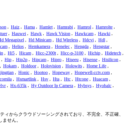
ison
,
Haiz
,
Hama
,
Hamlet
,
Hamrabi
,
Hamrol
,
Hamrolte
,
tuer
,
Hauwei
,
Hawk
,
Hawk Vision
,
Hawkcam
,
Hawki
,
Hd Megapixel
,
Hd Minicam
,
Hd Wireless
,
Hdcvi
,
Hdl
,
ucam
,
Helios
,
Hemkamera
,
Henelec
,
Hengda
,
Hengstar
,
in
,
Hi5
,
Hicam
,
Hicc-2300t
,
Hicc-p-3100
,
Hichip
,
Hidetech
,
,
Hip
,
Hip2p
,
Hipcam
,
Hipro
,
Hiseeu
,
Hisense
,
Hisilicon
,
,
Hokam
,
Holdoor
,
Holovision
,
Holowits
,
Home Life
,
ingtian
,
Honic
,
Hootoo
,
Hopeway
,
Hopewell-cctv.com
,
comila
,
Hsmartlink
,
Hsv
,
Hta
,
Htc
,
Htcone
,
Huacam
,
Hvr
,
Hx-635k
,
Hy Outdoor Ip Camera
,
Hybsys
,
Hyobalc
,
コミュニティからクラウドソーシングされており、不完全、不正確、
しません。