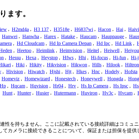
ります。
iew
,
H2md4a
,
H3 137
,
H3518e
,
H6837wi
,
Hacon
,
Hai
,
Haiv
,
Hanwei
,
Hanwha
,
Harex
,
Hatake
,
Haucam
,
Hauppauge
,
Haus
amera
,
Hd Cloudcam
,
Hd Ip Camera Depan
,
Hd Ipc
,
Hd Link
,
Heden
,
Heetoo
,
Heimlink
,
Heimvision
,
Heitel
,
Heiwell
,
Heiyo
on
,
Hessu
,
Hexa
,
Heystop
,
Hfws
,
Hhi
,
Hi-focus
,
Hi-fun
,
Hi-j
Hikari
,
Hiki
,
Hikity
,
Hikvision
,
Hikwon
,
Hills
,
Hilook
,
Hiltron
v
,
Hivision
,
Hiwatch
,
Hjshi
,
Hjt
,
Hkes
,
Hnc
,
Hodely
,
Hofsta
,
Homeviz
,
Homewizard
,
Honestech
,
Honeywell
,
Hongda
,
Hongj
Hp
,
Hqcam
,
Hqvision
,
Hr04
,
Hrv
,
Hs Ip Camera
,
Hs Ipsc
,
Hs
,
Hunt
,
Hunter
,
Husier
,
Hutermann
,
Huviron
,
Hv3c
,
Hvcam
,
、接続、または関連性を持ちません。ここに記載されている接続詳細は
用してカメラに接続できることについて、保証または担保を提供