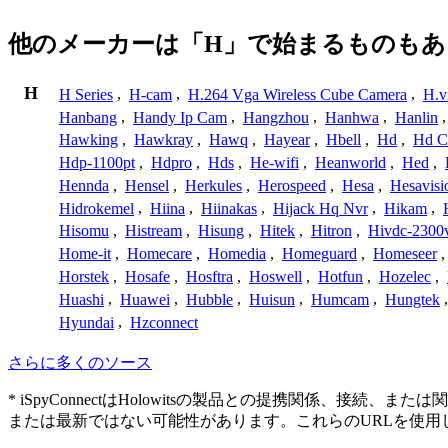
他のメーカーは「H」で始まるものもあ
H
H Series
,
H-cam
,
H.264 Vga Wireless Cube Camera
,
H.v
Hanbang
,
Handy Ip Cam
,
Hangzhou
,
Hanhwa
,
Hanlin
Hawking
,
Hawkray
,
Hawq
,
Hayear
,
Hbell
,
Hd
,
Hd C
Hdp-1100pt
,
Hdpro
,
Hds
,
He-wifi
,
Heanworld
,
Hed
,
Hennda
,
Hensel
,
Herkules
,
Herospeed
,
Hesa
,
Hesavisi
Hidrokemel
,
Hiina
,
Hiinakas
,
Hijack Hq Nvr
,
Hikam
,
Hisomu
,
Histream
,
Hisung
,
Hitek
,
Hitron
,
Hivdc-2300
Home-it
,
Homecare
,
Homedia
,
Homeguard
,
Homeseer
Horstek
,
Hosafe
,
Hosftra
,
Hoswell
,
Hotfun
,
Hozelec
,
Huashi
,
Huawei
,
Hubble
,
Huisun
,
Humcam
,
Hungtek
Hyundai
,
Hzconnect
さらに多くのソース
* iSpyConnectはHolowitsの製品との提携関係
または最新ではない可能性があります。これらのURLを使