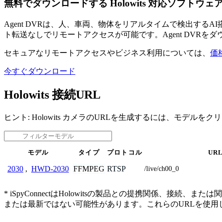
無料でダウンロードする Holowits 対応ソフトウェ
Agent DVRは、人、車両、物体をリアルタイムで検出す
ト転送なしでリモートアクセスが可能です。Agent DVRを
セキュアなリモートアクセスやビジネス利用については、
価
今すぐダウンロード
Holowits 接続URL
ヒント: Holowits カメラのURLを生成するには、モデルを
モデル
タイプ
プロトコル
UR
FFMPEG
RTSP
2030
,
HWD-2030
/live/ch00_0
* iSpyConnectはHolowitsの製品との提携関係
または最新ではない可能性があります。これらのURLを使