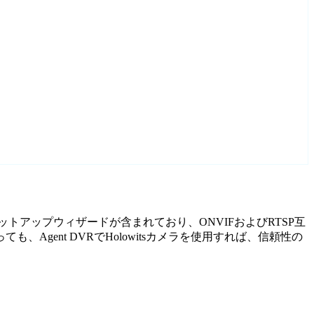
れたセットアップウィザードが含まれており、ONVIFおよびRTSP互
ent DVRでHolowitsカメラを使用すれば、信頼性の