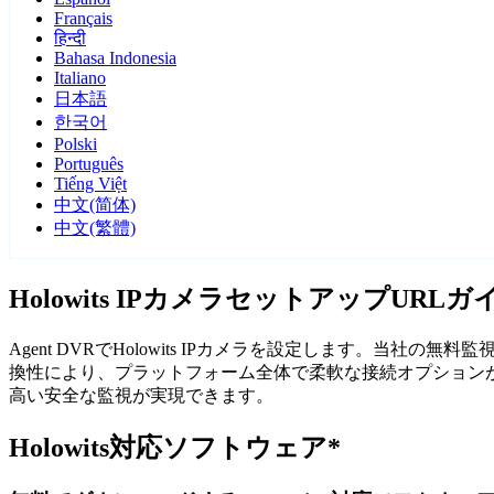
Français
हिन्दी
Bahasa Indonesia
Italiano
日本語
한국어
Polski
Português
Tiếng Việt
中文(简体)
中文(繁體)
Holowits IPカメラセットアップURLガ
Agent DVRでHolowits IPカメラを設定します。当社
換性により、プラットフォーム全体で柔軟な接続オプションが得ら
高い安全な監視が実現できます。
Holowits対応ソフトウェア*