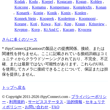
Kodak
,
Kodu
,
Koepel
,
Kogacam
,
Kogan
,
Kohlen
,
Koicong
,
Komatsu
,
Kompernass
,
Komplexfix
,
Konan
,
Konarrk
,
Konig
,
Konik
,
Konix
,
Konlen
,
Konnek Stein
,
Koogeek
,
Koolertron
,
Koomooni
,
Korang
,
Koti
,
Kowa
,
Kpi
,
Kpp
,
Kraun
,
Krissview
,
Krypton
,
Ksvp
,
Kt And C
,
Kucam
,
Kyocera
さらに多くのソース
* iSpyConnectはKantoorの製品との提携関係、接続、または
関連性を持ちません。ここに記載されている接続詳細はコミ
ュニティからクラウドソーシングされており、不完全、不正
確、または最新ではない可能性があります。これらのURL
を使用してカメラに接続できることについて、保証または担
保を提供しません。
トップへ戻る
© Copyright 2011-2026 iSpyConnect.com -
プライバシーポリシ
ー
-
利用規約
-
サービスステータス
-
法的情報
-
セキュリテ
ィポリシー
-
お問い合わせ
-
FAQ