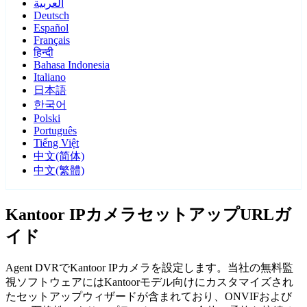
العربية
Deutsch
Español
Français
हिन्दी
Bahasa Indonesia
Italiano
日本語
한국어
Polski
Português
Tiếng Việt
中文(简体)
中文(繁體)
Kantoor IPカメラセットアップURLガ
イド
Agent DVRでKantoor IPカメラを設定します。当社の無料監
視ソフトウェアにはKantoorモデル向けにカスタマイズされ
たセットアップウィザードが含まれており、ONVIFおよび