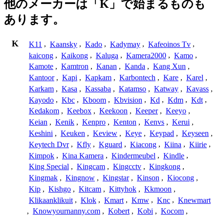
他のメーカーは「K」で始まるものも
あります。
K
K11
,
Kaansky
,
Kado
,
Kadymay
,
Kafeoinos Tv
,
kaicong
,
Kaikong
,
Kaluga
,
Kamera2000
,
Kamo
,
Kamote
,
Kamtron
,
Kanan
,
Kanda
,
Kang Xun
,
Kantoor
,
Kapi
,
Kapkam
,
Karbontech
,
Kare
,
Karel
,
Karkam
,
Kasa
,
Kassaba
,
Katamso
,
Katway
,
Kavass
,
Kayodo
,
Kbc
,
Kboom
,
Kbvision
,
Kd
,
Kdm
,
Kdt
,
Kedakom
,
Keebox
,
Keekoon
,
Keeper
,
Keeyo
,
Keian
,
Kenik
,
Kenpro
,
Kenton
,
Kenvs
,
Kerui
,
Keshini
,
Keuken
,
Keview
,
Keye
,
Keypad
,
Keyseen
,
Keytech Dvr
,
Kfly
,
Kguard
,
Kiacong
,
Kiina
,
Kiirie
,
Kimpok
,
Kina Kamera
,
Kindermeubel
,
Kindle
,
King Special
,
Kingcam
,
Kingcctv
,
Kingkong
,
Kingmak
,
Kingnow
,
Kingstar
,
Kinson
,
Kiocong
,
Kip
,
Kishgo
,
Kitcam
,
Kittyhok
,
Kkmoon
,
Klikaanklikuit
,
Klok
,
Kmart
,
Kmw
,
Knc
,
Knewmart
,
Knowyournanny.com
,
Kobert
,
Kobi
,
Kocom
,