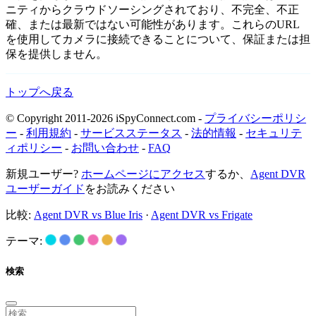
ニティからクラウドソーシングされており、不完全、不正
確、または最新ではない可能性があります。これらのURL
を使用してカメラに接続できることについて、保証または担
保を提供しません。
トップへ戻る
© Copyright 2011-2026 iSpyConnect.com -
プライバシーポリシ
ー
-
利用規約
-
サービスステータス
-
法的情報
-
セキュリテ
ィポリシー
-
お問い合わせ
-
FAQ
新規ユーザー?
ホームページにアクセス
するか、
Agent DVR
ユーザーガイド
をお読みください
比較:
Agent DVR vs Blue Iris
·
Agent DVR vs Frigate
テーマ:
検索