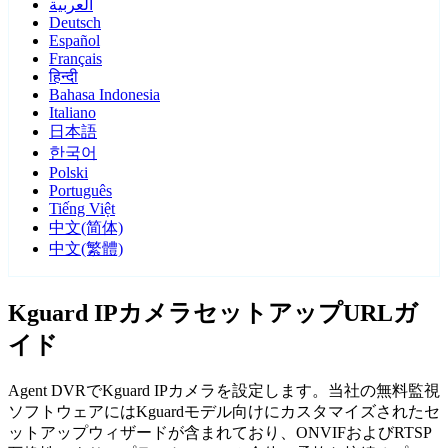
العربية
Deutsch
Español
Français
हिन्दी
Bahasa Indonesia
Italiano
日本語
한국어
Polski
Português
Tiếng Việt
中文(简体)
中文(繁體)
Kguard IPカメラセットアップURLガ
イド
Agent DVRでKguard IPカメラを設定します。当社の無料監視
ソフトウェアにはKguardモデル向けにカスタマイズされたセ
ットアップウィザードが含まれており、ONVIFおよびRTSP