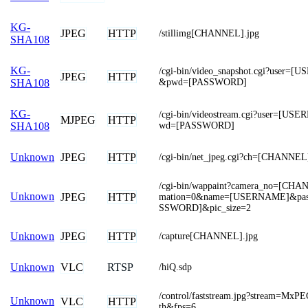
KG-
JPEG
HTTP
/stillimg[CHANNEL].jpg
SHA108
KG-
/cgi-bin/video_snapshot.cgi?user=
JPEG
HTTP
&pwd=[PASSWORD]
SHA108
KG-
/cgi-bin/videostream.cgi?user=[U
MJPEG
HTTP
wd=[PASSWORD]
SHA108
JPEG
HTTP
Unknown
/cgi-bin/net_jpeg.cgi?ch=[CHANNEL
/cgi-bin/wappaint?camera_no=[CH
Unknown
JPEG
HTTP
mation=0&name=[USERNAME]&pas
SSWORD]&pic_size=2
JPEG
HTTP
Unknown
/capture[CHANNEL].jpg
VLC
RTSP
Unknown
/hiQ.sdp
/control/faststream.jpg?stream=MxP
Unknown
VLC
HTTP
th&fps=6