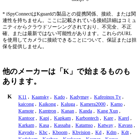
* iSpyConnectはKguardの製品との提携関係、接続、または関
連性を持ちません。ここに記載されている接続詳細はコミュ
ニティからクラウドソーシングされており、不完全、不正
確、または最新ではない可能性があります。これらのURL
を使用してカメラに接続できることについて、保証または担
保を提供しません。
他のメーカーは「K」で始まるものも
あります。
K
K11
,
Kaansky
,
Kado
,
Kadymay
,
Kafeoinos Tv
,
kaicong
,
Kaikong
,
Kaluga
,
Kamera2000
,
Kamo
,
Kamote
,
Kamtron
,
Kanan
,
Kanda
,
Kang Xun
,
Kantoor
,
Kapi
,
Kapkam
,
Karbontech
,
Kare
,
Karel
,
Karkam
,
Kasa
,
Kassaba
,
Katamso
,
Katway
,
Kavass
,
Kayodo
,
Kbc
,
Kboom
,
Kbvision
,
Kd
,
Kdm
,
Kdt
,