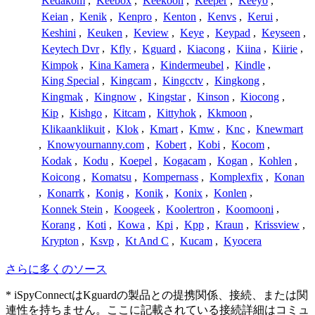
Kedakom
,
Keebox
,
Keekoon
,
Keeper
,
Keeyo
,
Keian
,
Kenik
,
Kenpro
,
Kenton
,
Kenvs
,
Kerui
,
Keshini
,
Keuken
,
Keview
,
Keye
,
Keypad
,
Keyseen
,
Keytech Dvr
,
Kfly
,
Kguard
,
Kiacong
,
Kiina
,
Kiirie
,
Kimpok
,
Kina Kamera
,
Kindermeubel
,
Kindle
,
King Special
,
Kingcam
,
Kingcctv
,
Kingkong
,
Kingmak
,
Kingnow
,
Kingstar
,
Kinson
,
Kiocong
,
Kip
,
Kishgo
,
Kitcam
,
Kittyhok
,
Kkmoon
,
Klikaanklikuit
,
Klok
,
Kmart
,
Kmw
,
Knc
,
Knewmart
,
Knowyournanny.com
,
Kobert
,
Kobi
,
Kocom
,
Kodak
,
Kodu
,
Koepel
,
Kogacam
,
Kogan
,
Kohlen
,
Koicong
,
Komatsu
,
Kompernass
,
Komplexfix
,
Konan
,
Konarrk
,
Konig
,
Konik
,
Konix
,
Konlen
,
Konnek Stein
,
Koogeek
,
Koolertron
,
Koomooni
,
Korang
,
Koti
,
Kowa
,
Kpi
,
Kpp
,
Kraun
,
Krissview
,
Krypton
,
Ksvp
,
Kt And C
,
Kucam
,
Kyocera
さらに多くのソース
* iSpyConnectはKguardの製品との提携関係、接続、または関
連性を持ちません。ここに記載されている接続詳細はコミュ