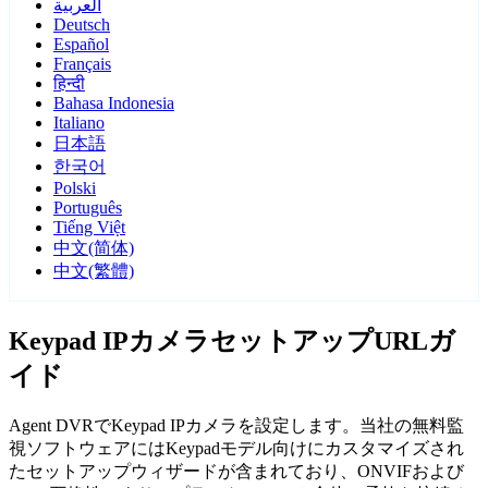
العربية
Deutsch
Español
Français
हिन्दी
Bahasa Indonesia
Italiano
日本語
한국어
Polski
Português
Tiếng Việt
中文(简体)
中文(繁體)
Keypad IPカメラセットアップURLガ
イド
Agent DVRでKeypad IPカメラを設定します。当社の無料監
視ソフトウェアにはKeypadモデル向けにカスタマイズされ
たセットアップウィザードが含まれており、ONVIFおよび