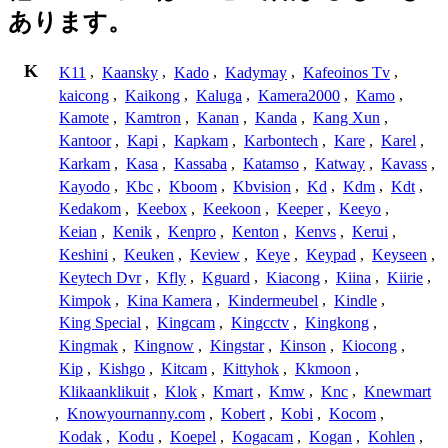
あります。
K
K11
,
Kaansky
,
Kado
,
Kadymay
,
Kafeoinos Tv
,
kaicong
,
Kaikong
,
Kaluga
,
Kamera2000
,
Kamo
,
Kamote
,
Kamtron
,
Kanan
,
Kanda
,
Kang Xun
,
Kantoor
,
Kapi
,
Kapkam
,
Karbontech
,
Kare
,
Karel
,
Karkam
,
Kasa
,
Kassaba
,
Katamso
,
Katway
,
Kavass
,
Kayodo
,
Kbc
,
Kboom
,
Kbvision
,
Kd
,
Kdm
,
Kdt
,
Kedakom
,
Keebox
,
Keekoon
,
Keeper
,
Keeyo
,
Keian
,
Kenik
,
Kenpro
,
Kenton
,
Kenvs
,
Kerui
,
Keshini
,
Keuken
,
Keview
,
Keye
,
Keypad
,
Keyseen
,
Keytech Dvr
,
Kfly
,
Kguard
,
Kiacong
,
Kiina
,
Kiirie
,
Kimpok
,
Kina Kamera
,
Kindermeubel
,
Kindle
,
King Special
,
Kingcam
,
Kingcctv
,
Kingkong
,
Kingmak
,
Kingnow
,
Kingstar
,
Kinson
,
Kiocong
,
Kip
,
Kishgo
,
Kitcam
,
Kittyhok
,
Kkmoon
,
Klikaanklikuit
,
Klok
,
Kmart
,
Kmw
,
Knc
,
Knewmart
,
Knowyournanny.com
,
Kobert
,
Kobi
,
Kocom
,
Kodak
,
Kodu
,
Koepel
,
Kogacam
,
Kogan
,
Kohlen
,