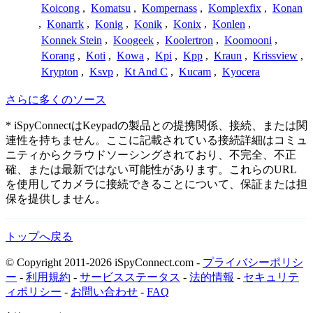
Koicong
,
Komatsu
,
Kompernass
,
Komplexfix
,
Konan
,
Konarrk
,
Konig
,
Konik
,
Konix
,
Konlen
,
Konnek Stein
,
Koogeek
,
Koolertron
,
Koomooni
,
Korang
,
Koti
,
Kowa
,
Kpi
,
Kpp
,
Kraun
,
Krissview
,
Krypton
,
Ksvp
,
Kt And C
,
Kucam
,
Kyocera
さらに多くのソース
* iSpyConnectはKeypadの製品との提携関係、接続、または関
連性を持ちません。ここに記載されている接続詳細はコミュ
ニティからクラウドソーシングされており、不完全、不正
確、または最新ではない可能性があります。これらのURL
を使用してカメラに接続できることについて、保証または担
保を提供しません。
トップへ戻る
© Copyright 2011-2026 iSpyConnect.com -
プライバシーポリシ
ー
-
利用規約
-
サービスステータス
-
法的情報
-
セキュリテ
ィポリシー
-
お問い合わせ
-
FAQ