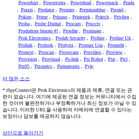
Powerbizt
,
Powerextra
,
Powerlead
,
Powerpack
,
Prada
,
Praxis
,
Predator
,
Premier
,
Premiumblue
,
Prestel
,
Prikim
,
Prime
,
Pripaso
,
Pristenek
,
Pritech
,
Privileg
,
Proba
,
Probe Digital
,
Procam
,
Procctv
,
Produttore Ignoto #!
,
Proelite
,
Proimage
,
Prok Electronics
,
Prolab Security
,
Proline
,
Proline Uk
,
Prolink
,
Prolook
,
Prolynx
,
Promax Usa
,
Promelit
,
Pronext
,
Proscan
,
Provecam
,
Provideo
,
Proview
,
Provision
,
Provisual
,
Ps-link
,
Psi Robot
,
Psp
,
Ptcl
,
Ptz05
,
Ptzoptics
,
Pumatronix
,
Pyle
더 많은 소스
* iSpyConnect은 Prok Electronics의 제품과 제휴, 연결 또는 관
련이 없습니다. 여기에 제공된 연결 정보는 커뮤니티에서 수집
한 것이며 불완전하거나 부정확하거나 최신 정보가 아닐 수 있
습니다. 이러한 URL을 사용하여 카메라에 연결할 수 있다는
보장이나 담보를 제공하지 않습니다.
상단으로 돌아가기