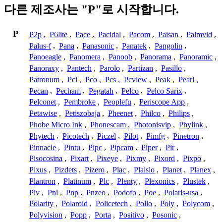
다른 제조사는 "P"로 시작합니다.
P
P2p
,
P6lite
,
Pace
,
Pacidal
,
Pacom
,
Paisan
,
Palmvid
,
Palus-f
,
Pana
,
Panasonic
,
Panatek
,
Pangolin
,
Panoeagle
,
Panomera
,
Panoob
,
Panorama
,
Panoramic
,
Panoraxy
,
Pantech
,
Parolo
,
Partizan
,
Pasillo
,
Patronum
,
Pci
,
Pco
,
Pcs
,
Pcview
,
Peak
,
Pearl
,
Pecan
,
Pecham
,
Pegatah
,
Pelco
,
Pelco Sarix
,
Pelconet
,
Pembroke
,
Peoplefu
,
Periscope App
,
Petawise
,
Petiszobaja
,
Pheenet
,
Philco
,
Philips
,
Phobe Micro Ink
,
Phonescam
,
Photonisvip
,
Phylink
,
Phytech
,
Picotech
,
Piczel
,
Pilot
,
Pimfg
,
Pinetron
,
Pinnacle
,
Pintu
,
Pipc
,
Pipcam
,
Piper
,
Pir
,
Pisocosina
,
Pixart
,
Pixeye
,
Pixmy
,
Pixord
,
Pixpo
,
Pixus
,
Pizdets
,
Pizero
,
Plac
,
Plaisio
,
Planet
,
Planex
,
Plantron
,
Platinum
,
Plc
,
Plenty
,
Plexonics
,
Plustek
,
Plv
,
Pni
,
Pnp
,
Pnzeo
,
Podofo
,
Poe
,
Polaris-usa
,
Polarity
,
Polaroid
,
Policetech
,
Pollo
,
Poly
,
Polycom
,
Polyvision
,
Popp
,
Porta
,
Positivo
,
Posonic
,