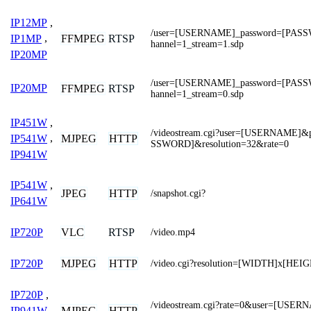
IP12MP
,
/user=[USERNAME]_password=[PAS
FFMPEG
RTSP
IP1MP
,
hannel=1_stream=1.sdp
IP20MP
/user=[USERNAME]_password=[PAS
IP20MP
FFMPEG
RTSP
hannel=1_stream=0.sdp
IP451W
,
/videostream.cgi?user=[USERNAME]
MJPEG
HTTP
IP541W
,
SSWORD]&resolution=32&rate=0
IP941W
IP541W
,
JPEG
HTTP
/snapshot.cgi?
IP641W
VLC
RTSP
IP720P
/video.mp4
MJPEG
HTTP
IP720P
/video.cgi?resolution=[WIDTH]x[HEI
IP720P
,
/videostream.cgi?rate=0&user=[USE
MJPEG
HTTP
IP941W
,