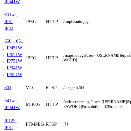
IP641W
631w
,
JPEG
HTTP
IP31
,
/tmpfs/auto.jpg
IP32
650
,
651
,
IP451W
,
IP651W
/snapshot.cgi?user=[USERNAME]&pw
JPEG
HTTP
WORD]
,
IP751W
,
IP941W
,
IP951W
VLC
RTSP
801
/ch0_0.h264
941w
,
/videostream.cgi?user=[USERNAME]
MJPEG
HTTP
SSWORD]&resolution=32&rate=0
IP941W
IP125
,
FFMPEG
RTSP
/11
IP31