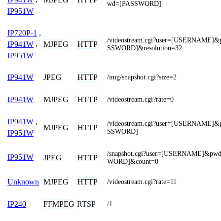
wd=[PASSWORD]
IP951W
IP720P-1
,
/videostream.cgi?user=[USERNAME]
MJPEG
HTTP
IP941W
,
SSWORD]&resolution=32
IP951W
JPEG
HTTP
IP941W
/img/snapshot.cgi?size=2
MJPEG
HTTP
IP941W
/videostream.cgi?rate=0
IP941W
,
/videostream.cgi?user=[USERNAME]
MJPEG
HTTP
SSWORD]
IP951W
/snapshot.cgi?user=[USERNAME]&pw
IP951W
JPEG
HTTP
WORD]&count=0
MJPEG
HTTP
Unknown
/videostream.cgi?rate=11
FFMPEG
RTSP
IP240
/1