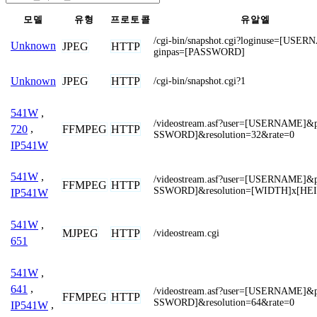
모델
유형
프로토콜
유알엘
/cgi-bin/snapshot.cgi?loginuse=[USE
Unknown
JPEG
HTTP
ginpas=[PASSWORD]
JPEG
HTTP
Unknown
/cgi-bin/snapshot.cgi?1
541W
,
/videostream.asf?user=[USERNAME]
FFMPEG
HTTP
720
,
SSWORD]&resolution=32&rate=0
IP541W
541W
,
/videostream.asf?user=[USERNAME]
FFMPEG
HTTP
SSWORD]&resolution=[WIDTH]x[HE
IP541W
541W
,
MJPEG
HTTP
/videostream.cgi
651
541W
,
641
,
/videostream.asf?user=[USERNAME]
FFMPEG
HTTP
SSWORD]&resolution=64&rate=0
IP541W
,