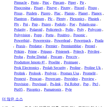
Pinnacle
,
Pintu
,
Pipc
,
Pipcam
,
Piper
,
Pir
,
Pisocosina
,
Pixart
,
Pixeye
,
Pixmy
,
Pixord
,
Pixpo
,
Pixus
,
Pizdets
,
Pizero
,
Plac
,
Plaisio
,
Planet
,
Planex
,
Plantron
,
Platinum
,
Plc
,
Plenty
,
Plexonics
,
Plustek
,
Plv
,
Pni
,
Pnp
,
Pnzeo
,
Podofo
,
Poe
,
Polaris-usa
,
Polarity
,
Polaroid
,
Policetech
,
Pollo
,
Poly
,
Polycom
,
Polyvision
,
Popp
,
Porta
,
Positivo
,
Posonic
,
Powerbizt
,
Powerextra
,
Powerlead
,
Powerpack
,
Prada
,
Praxis
,
Predator
,
Premier
,
Premiumblue
,
Prestel
,
Prikim
,
Prime
,
Pripaso
,
Pristenek
,
Pritech
,
Privileg
,
Proba
,
Probe Digital
,
Procam
,
Procctv
,
Produttore Ignoto #!
,
Proelite
,
Proimage
,
Prok Electronics
,
Prolab Security
,
Proline
,
Proline Uk
,
Prolink
,
Prolook
,
Prolynx
,
Promax Usa
,
Promelit
,
Pronext
,
Proscan
,
Provecam
,
Provideo
,
Proview
,
Provision
,
Provisual
,
Ps-link
,
Psi Robot
,
Psp
,
Ptcl
,
Ptz05
,
Ptzoptics
,
Pumatronix
,
Pyle
더 많은 소스