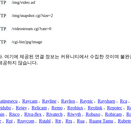
TTP
/img/video.asf
TTP
/img/snapshot.cgi?size=2
TTP
/videostream.cgi?rate=0
TTP
/cgi-bin/jpg/image
련이 없습니다. 여기에 제공된 연결 정보는 커뮤니티에서 수집한 것이며
제공하지 않습니다.
atingsecu
,
Raycam
,
Rayline
,
Raylios
,
Raynic
,
Raysharp
,
Rca
,
idubo
,
Reigy
,
Relicam
,
Remo
,
Reobiux
,
Reolink
,
Repotec
,
R
nin
,
Risco
,
Riva-flex
,
Rivatech
,
Riwyth
,
Robaxo
,
Robicam
,
R
e
,
Rpi
,
Rraycom
,
Rstahl
,
Rtt
,
Rtx
,
Rua
,
Ruang Tamu
,
Rubet