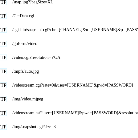
TTP
/snap.jpg?JpegSize=XL
TTP
/GetData.cgi
TTP
/cgi-bin/snapshot.cgi?chn=[CHANNEL]&u=[USERNAME]&p=[PAS
TTP
/goform/video
TTP
/video.cgi?resolution=VGA
TTP
/tmpfs/auto.jpg
TTP
/videostream.cgi?rate=0&user=[USERNAME]&pwd=[PASSWORD]
TTP
/img/video.mjpeg
TTP
/videostream.asf?user=[USERNAME]&pwd=[PASSWORD]&resoluti
TTP
/img/snapshot.cgi?size=3