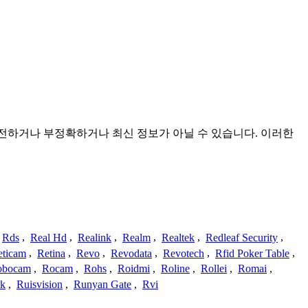
 불완전하거나 부정확하거나 최신 정보가 아닐 수 있습니다. 이러한
Rds
,
Real Hd
,
Realink
,
Realm
,
Realtek
,
Redleaf Security
,
eticam
,
Retina
,
Revo
,
Revodata
,
Revotech
,
Rfid Poker Table
,
obocam
,
Rocam
,
Rohs
,
Roidmi
,
Roline
,
Rollei
,
Romai
,
ek
,
Ruisvision
,
Runyan Gate
,
Rvi