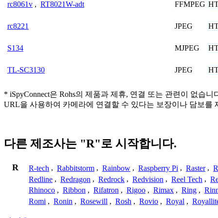
FFMPEG
H
rc8061v
,
RT8021W-adt
JPEG
H
rc8221
MJPEG
H
S134
JPEG
H
TL-SC3130
* iSpyConnect은 Rohs의 제품과 제휴, 연결 또는 관
URL을 사용하여 카메라에 연결할 수 있다는 보장이나 담보를 
다른 제조사는 "R"로 시작합니다.
R
R-tech
,
Rabbitstorm
,
Rainbow
,
Raspberry Pi
,
Raster
,
R
Redline
,
Redragon
,
Redrock
,
Redvision
,
Reel Tech
,
Re
Rhinoco
,
Ribbon
,
Rifatron
,
Rigoo
,
Rimax
,
Ring
,
Rin
Romi
,
Ronin
,
Rosewill
,
Rosh
,
Rovio
,
Royal
,
Royallit