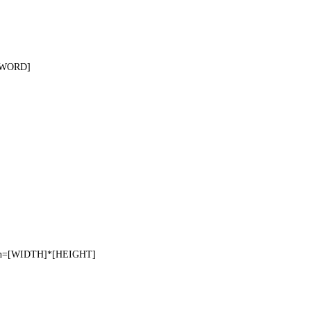
SWORD]
on=[WIDTH]*[HEIGHT]