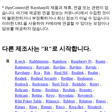
* iSpyConnect은 Raysharp의 제품과 제휴, 연결 또는 관련이 없
습니다. 여기에 제공된 연결 정보는 커뮤니티에서 수집한 것이
며 불완전하거나 부정확하거나 최신 정보가 아닐 수 있습니다.
이러한 URL을 사용하여 카메라에 연결할 수 있다는 보장이나
담보를 제공하지 않습니다.
다른 제조사는 "R"로 시작합니다.
R
R-tech
,
Rabbitstorm
,
Rainbow
,
Raspberry Pi
,
Raster
,
Ratingsecu
,
Raycam
,
Rayline
,
Raylios
,
Raynic
,
Raysharp
,
Rca
,
Rds
,
Real Hd
,
Realink
,
Realm
,
Realtek
,
Redleaf Security
,
Redline
,
Redragon
,
Redrock
,
Redvision
,
Reel Tech
,
Reidubo
,
Reigy
,
Relicam
,
Remo
,
Reobiux
,
Reolink
,
Repotec
,
Reticam
,
Retina
,
Revo
,
Revodata
,
Revotech
,
Rfid Poker Table
,
Rhinoco
,
Ribbon
,
Rifatron
,
Rigoo
,
Rimax
,
Ring
,
Rinnin
,
Risco
,
Riva-flex
,
Rivatech
,