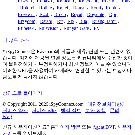
Riwyth
,
Robaxo
,
Robicam
,
Robocam
,
Rocam
,
Rohs
,
Roidmi
,
Roline
,
Rollei
,
Romai
,
Romi
,
Ronin
,
Rosewill
,
Rosh
,
Rovio
,
Royal
,
Royallite
,
Rpi
,
Rraycom
,
Rstahl
,
Rtt
,
Rtx
,
Rua
,
Ruang Tamu
,
Rubetek
,
Ruisvision
,
Runyan Gate
,
Rvi
더 많은 소스
* iSpyConnect은 Raysharp의 제품과 제휴, 연결 또는 관련이 없
습니다. 여기에 제공된 연결 정보는 커뮤니티에서 수집한 것이
며 불완전하거나 부정확하거나 최신 정보가 아닐 수 있습니다.
이러한 URL을 사용하여 카메라에 연결할 수 있다는 보장이나
담보를 제공하지 않습니다.
상단으로 돌아가기
© Copyright 2011-2026 iSpyConnect.com -
개인정보처리방침
-
서비스 약관
-
서비스 상태
-
법적 정보
-
보안 정책
-
문의
-
FAQ
신규 사용자이신가요?
홈페이지 방문
또는
Agent DVR 사용자
가이드
를 읽어보세요