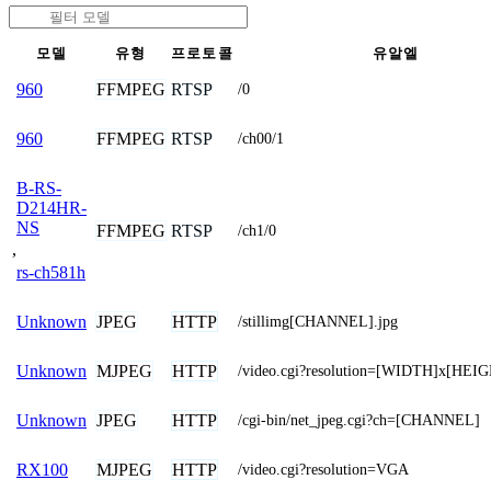
모델
유형
프로토콜
유알엘
FFMPEG
RTSP
960
/0
FFMPEG
RTSP
960
/ch00/1
B-RS-
D214HR-
NS
FFMPEG
RTSP
/ch1/0
,
rs-ch581h
JPEG
HTTP
Unknown
/stillimg[CHANNEL].jpg
MJPEG
HTTP
Unknown
/video.cgi?resolution=[WIDTH]x[HEI
JPEG
HTTP
Unknown
/cgi-bin/net_jpeg.cgi?ch=[CHANNEL]
MJPEG
HTTP
RX100
/video.cgi?resolution=VGA