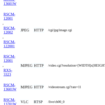
13601W
RSCM-
12001
,
RSCM-
JPEG
HTTP
/cgi/jpg/image.cgi
12002
,
RSCM-
122001
RSCM-
12001
,
MJPEG
HTTP
/video.cgi?resolution=[WIDTH]x[HEIGH
RXS-
3323
RSCM-
MJPEG
HTTP
/videostream.cgi?rate=11
13601W
RSCM-
VLC
RTSP
/live/ch00_0
13701W