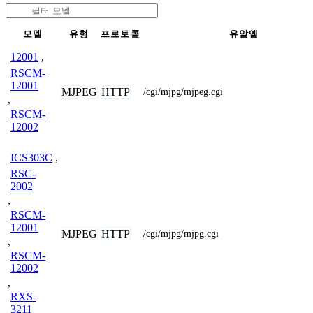
모델
유형
프로토콜
유알엘
12001
,
RSCM-
12001
MJPEG
HTTP
/cgi/mjpg/mjpeg.cgi
,
RSCM-
12002
ICS303C
,
RSC-
2002
,
RSCM-
12001
MJPEG
HTTP
/cgi/mjpg/mjpg.cgi
,
RSCM-
12002
,
RXS-
3211