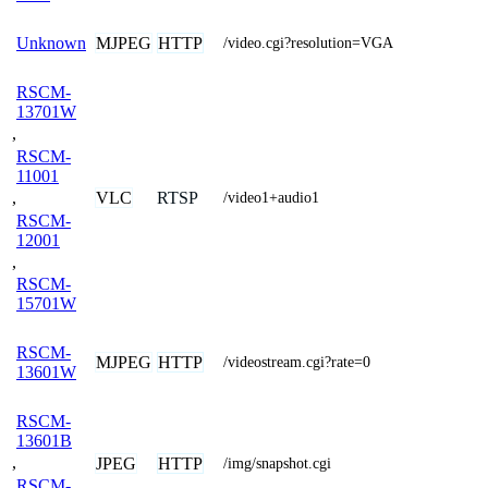
MJPEG
HTTP
Unknown
/video.cgi?resolution=VGA
RSCM-
13701W
,
RSCM-
11001
VLC
RTSP
,
/video1+audio1
RSCM-
12001
,
RSCM-
15701W
RSCM-
MJPEG
HTTP
/videostream.cgi?rate=0
13601W
RSCM-
13601B
,
JPEG
HTTP
/img/snapshot.cgi
RSCM-