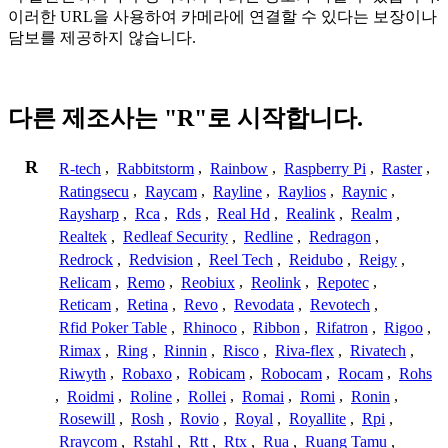
이러한 URL을 사용하여 카메라에 연결할 수 있다는 보장이나
담보를 제공하지 않습니다.
다른 제조사는 "R"로 시작합니다.
R
R-tech
,
Rabbitstorm
,
Rainbow
,
Raspberry Pi
,
Raster
,
Ratingsecu
,
Raycam
,
Rayline
,
Raylios
,
Raynic
,
Raysharp
,
Rca
,
Rds
,
Real Hd
,
Realink
,
Realm
,
Realtek
,
Redleaf Security
,
Redline
,
Redragon
,
Redrock
,
Redvision
,
Reel Tech
,
Reidubo
,
Reigy
,
Relicam
,
Remo
,
Reobiux
,
Reolink
,
Repotec
,
Reticam
,
Retina
,
Revo
,
Revodata
,
Revotech
,
Rfid Poker Table
,
Rhinoco
,
Ribbon
,
Rifatron
,
Rigoo
,
Rimax
,
Ring
,
Rinnin
,
Risco
,
Riva-flex
,
Rivatech
,
Riwyth
,
Robaxo
,
Robicam
,
Robocam
,
Rocam
,
Rohs
,
Roidmi
,
Roline
,
Rollei
,
Romai
,
Romi
,
Ronin
,
Rosewill
,
Rosh
,
Rovio
,
Royal
,
Royallite
,
Rpi
,
Rraycom
,
Rstahl
,
Rtt
,
Rtx
,
Rua
,
Ruang Tamu
,