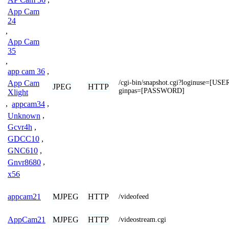
App Cam
24
,
App Cam
35
,
app cam 36
,
/cgi-bin/snapshot.cgi?loginuse=[U
App Cam
JPEG
HTTP
ginpas=[PASSWORD]
Xlight
,
appcam34
,
Unknown
,
Gcvr4h
,
GDCC10
,
GNC610
,
Gnvr8680
,
x56
MJPEG
HTTP
appcam21
/videofeed
MJPEG
HTTP
AppCam21
/videostream.cgi