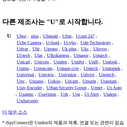
다른 제조사는 "U"로 시작합니다.
U
Ubee
,
ubia
,
Ubiquiti
,
Ubnt
,
Ucam 247
,
Uche Camera
,
Ucloud
,
Ucybo
,
Udp Technology
,
Udvar
,
Uhi
,
Uipopo
,
Uk-plus
,
Ukc
,
Ukiyoo
,
Ul-tech
,
Ular
,
Ulkokamera
,
Umanor
,
Uniarch
,
Unicad
,
Unicorn
,
Uniden
,
Unidvr
,
Unifi
,
Unilook
,
Unimo
,
Unioncam
,
Unique-cctv
,
Unitech
,
Unitoptek
,
Universal
,
Uniview
,
Univision
,
Univivi
,
Unotech
,
Unv
,
Unzano
,
Uokoo
,
Upcam
,
Upupin
,
Uranium
,
Uray Encoder
,
Urban Security Group
,
Urmet
,
Us Auto
,
Usaginc
,
Usavision
,
Usb
,
Usg
,
Ut Alert
,
Utalent
,
Uxdsecurity
더 많은 소스
* iSpyConnect은 Uniden의 제품과 제휴, 연결 또는 관련이 없습