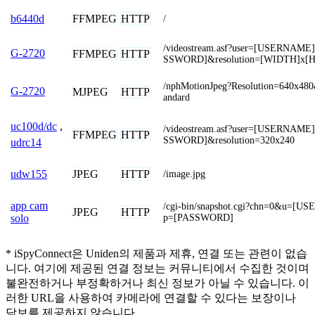
FFMPEG
HTTP
b6440d
/
/videostream.asf?user=[USERNAM
G-2720
FFMPEG
HTTP
SSWORD]&resolution=[WIDTH]x[
/nphMotionJpeg?Resolution=640x480
G-2720
MJPEG
HTTP
andard
uc100d/dc
,
/videostream.asf?user=[USERNAM
FFMPEG
HTTP
SSWORD]&resolution=320x240
udrc14
JPEG
HTTP
udw155
/image.jpg
app cam
/cgi-bin/snapshot.cgi?chn=0&u=[
JPEG
HTTP
p=[PASSWORD]
solo
* iSpyConnect은 Uniden의 제품과 제휴, 연결 또는 관련이 없습
니다. 여기에 제공된 연결 정보는 커뮤니티에서 수집한 것이며
불완전하거나 부정확하거나 최신 정보가 아닐 수 있습니다. 이
러한 URL을 사용하여 카메라에 연결할 수 있다는 보장이나
담보를 제공하지 않습니다.