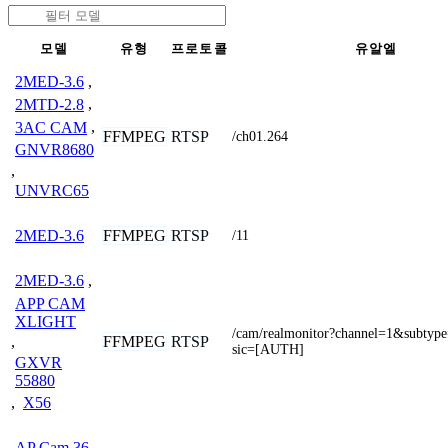
모델
유형
프로토콜
유알엘
2MED-3.6
,
2MTD-2.8
,
3AC CAM
,
FFMPEG
RTSP
/ch01.264
GNVR8680
,
UNVRC65
FFMPEG
RTSP
2MED-3.6
/11
2MED-3.6
,
APP CAM
XLIGHT
/cam/realmonitor?channel=1&subtyp
FFMPEG
RTSP
,
sic=[AUTH]
GXVR
55880
,
X56
AP Cam 36
,