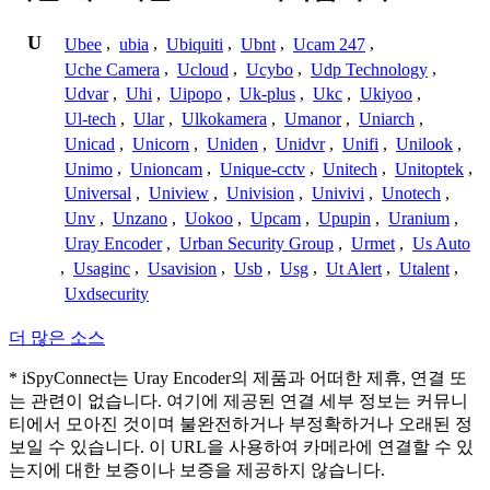
U
Ubee
,
ubia
,
Ubiquiti
,
Ubnt
,
Ucam 247
,
Uche Camera
,
Ucloud
,
Ucybo
,
Udp Technology
,
Udvar
,
Uhi
,
Uipopo
,
Uk-plus
,
Ukc
,
Ukiyoo
,
Ul-tech
,
Ular
,
Ulkokamera
,
Umanor
,
Uniarch
,
Unicad
,
Unicorn
,
Uniden
,
Unidvr
,
Unifi
,
Unilook
,
Unimo
,
Unioncam
,
Unique-cctv
,
Unitech
,
Unitoptek
,
Universal
,
Uniview
,
Univision
,
Univivi
,
Unotech
,
Unv
,
Unzano
,
Uokoo
,
Upcam
,
Upupin
,
Uranium
,
Uray Encoder
,
Urban Security Group
,
Urmet
,
Us Auto
,
Usaginc
,
Usavision
,
Usb
,
Usg
,
Ut Alert
,
Utalent
,
Uxdsecurity
더 많은 소스
* iSpyConnect는 Uray Encoder의 제품과 어떠한 제휴, 연결 또
는 관련이 없습니다. 여기에 제공된 연결 세부 정보는 커뮤니
티에서 모아진 것이며 불완전하거나 부정확하거나 오래된 정
보일 수 있습니다. 이 URL을 사용하여 카메라에 연결할 수 있
는지에 대한 보증이나 보증을 제공하지 않습니다.