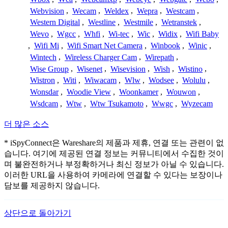
Webvision
,
Wecam
,
Weldex
,
Wepra
,
Westcam
,
Western Digital
,
Westline
,
Westmile
,
Wetranstek
,
Wevo
,
Wgcc
,
Whfi
,
Wi-tec
,
Wic
,
Widix
,
Wifi Baby
,
Wifi Mi
,
Wifi Smart Net Camera
,
Winbook
,
Winic
,
Wintech
,
Wireless Charger Cam
,
Wirepath
,
Wise Group
,
Wisenet
,
Wisevision
,
Wish
,
Wistino
,
Wistron
,
Witi
,
Wiwacam
,
Wlw
,
Wodsee
,
Wolulu
,
Wonsdar
,
Woodie View
,
Woonkamer
,
Wouwon
,
Wsdcam
,
Wtw
,
Wtw Tsukamoto
,
Wwgc
,
Wyzecam
더 많은 소스
* iSpyConnect은 Wareshare의 제품과 제휴, 연결 또는 관련이 없
습니다. 여기에 제공된 연결 정보는 커뮤니티에서 수집한 것이
며 불완전하거나 부정확하거나 최신 정보가 아닐 수 있습니다.
이러한 URL을 사용하여 카메라에 연결할 수 있다는 보장이나
담보를 제공하지 않습니다.
상단으로 돌아가기