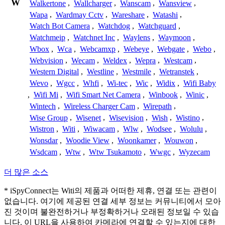
W
Walkertone
,
Wallcharger
,
Wanscam
,
Wansview
,
Wapa
,
Wardmay Cctv
,
Wareshare
,
Watashi
,
Watch Bot Camera
,
Watchdog
,
Watchguard
,
Watchmeip
,
Watchnet Inc
,
Waylens
,
Waymoon
,
Wbox
,
Wca
,
Webcamxp
,
Webeye
,
Webgate
,
Webo
,
Webvision
,
Wecam
,
Weldex
,
Wepra
,
Westcam
,
Western Digital
,
Westline
,
Westmile
,
Wetranstek
,
Wevo
,
Wgcc
,
Whfi
,
Wi-tec
,
Wic
,
Widix
,
Wifi Baby
,
Wifi Mi
,
Wifi Smart Net Camera
,
Winbook
,
Winic
,
Wintech
,
Wireless Charger Cam
,
Wirepath
,
Wise Group
,
Wisenet
,
Wisevision
,
Wish
,
Wistino
,
Wistron
,
Witi
,
Wiwacam
,
Wlw
,
Wodsee
,
Wolulu
,
Wonsdar
,
Woodie View
,
Woonkamer
,
Wouwon
,
Wsdcam
,
Wtw
,
Wtw Tsukamoto
,
Wwgc
,
Wyzecam
더 많은 소스
* iSpyConnect는 Witi의 제품과 어떠한 제휴, 연결 또는 관련이
없습니다. 여기에 제공된 연결 세부 정보는 커뮤니티에서 모아
진 것이며 불완전하거나 부정확하거나 오래된 정보일 수 있습
니다. 이 URL을 사용하여 카메라에 연결할 수 있는지에 대한