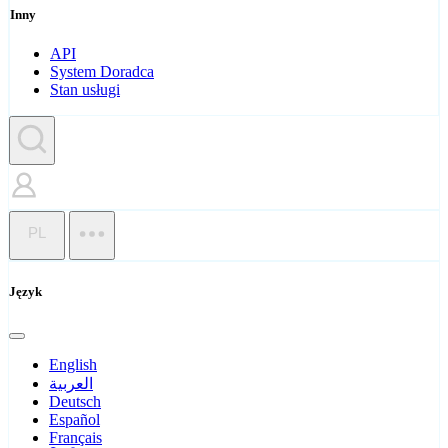
Inny
API
System Doradca
Stan usługi
PL
Język
English
العربية
Deutsch
Español
Français