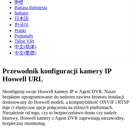
हिन्दी
Bahasa Indonesia
Italiano
日本語
한국어
Polski
Português
Tiếng Việt
中文(简体)
中文(繁體)
Przewodnik konfiguracji kamery IP
Hoswell URL
Skonfiguruj swoje Hoswell kamery IP w Agent DVR. Nasze
bezpłatne oprogramowanie do nadzoru zawiera kreatora instalacji
dostosowany do Hoswell modeli, a kompatybilność ONVIF i RTSP
daje ci elastyczne opcje połączenia na różnych platformach.
Niezależnie od tego, czy to bezpieczeństwo domu czy nadzór
biurowy, Hoswell kamery z Agent DVR zapewniają niezawodny,
bezpieczny monitoring.