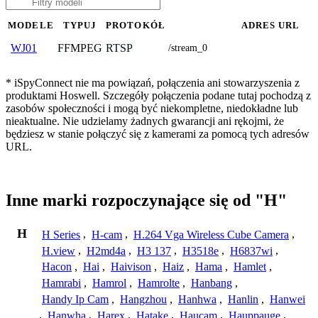
MODELE
TYPUJ
PROTOKÓŁ
ADRES URL
FFMPEG
RTSP
WJ01
/stream_0
* iSpyConnect nie ma powiązań, połączenia ani stowarzyszenia z
produktami Hoswell. Szczegóły połączenia podane tutaj pochodzą z
zasobów społeczności i mogą być niekompletne, niedokładne lub
nieaktualne. Nie udzielamy żadnych gwarancji ani rękojmi, że
będziesz w stanie połączyć się z kamerami za pomocą tych adresów
URL.
Inne marki rozpoczynające się od "H"
H
H Series
,
H-cam
,
H.264 Vga Wireless Cube Camera
,
H.view
,
H2md4a
,
H3 137
,
H3518e
,
H6837wi
,
Hacon
,
Hai
,
Haivison
,
Haiz
,
Hama
,
Hamlet
,
Hamrabi
,
Hamrol
,
Hamrolte
,
Hanbang
,
Handy Ip Cam
,
Hangzhou
,
Hanhwa
,
Hanlin
,
Hanwei
,
Hanwha
,
Harex
,
Hatake
,
Haucam
,
Hauppauge
,