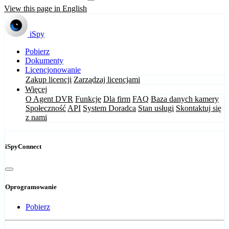
View this page in English
iSpy
Pobierz
Dokumenty
Licencjonowanie
Zakup licencji
Zarządzaj licencjami
Więcej
O Agent DVR
Funkcje
Dla firm
FAQ
Baza danych kamery
Społeczność
API
System Doradca
Stan usługi
Skontaktuj się
z nami
iSpyConnect
Oprogramowanie
Pobierz