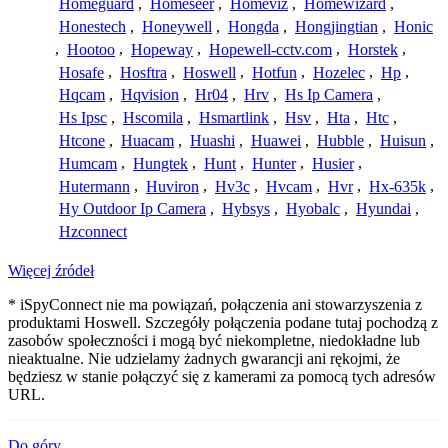
Homeguard
,
Homeseer
,
Homeviz
,
Homewizard
,
Honestech
,
Honeywell
,
Hongda
,
Hongjingtian
,
Honic
,
Hootoo
,
Hopeway
,
Hopewell-cctv.com
,
Horstek
,
Hosafe
,
Hosftra
,
Hoswell
,
Hotfun
,
Hozelec
,
Hp
,
Hqcam
,
Hqvision
,
Hr04
,
Hrv
,
Hs Ip Camera
,
Hs Ipsc
,
Hscomila
,
Hsmartlink
,
Hsv
,
Hta
,
Htc
,
Htcone
,
Huacam
,
Huashi
,
Huawei
,
Hubble
,
Huisun
,
Humcam
,
Hungtek
,
Hunt
,
Hunter
,
Husier
,
Hutermann
,
Huviron
,
Hv3c
,
Hvcam
,
Hvr
,
Hx-635k
,
Hy Outdoor Ip Camera
,
Hybsys
,
Hyobalc
,
Hyundai
,
Hzconnect
Więcej źródeł
* iSpyConnect nie ma powiązań, połączenia ani stowarzyszenia z
produktami Hoswell. Szczegóły połączenia podane tutaj pochodzą z
zasobów społeczności i mogą być niekompletne, niedokładne lub
nieaktualne. Nie udzielamy żadnych gwarancji ani rękojmi, że
będziesz w stanie połączyć się z kamerami za pomocą tych adresów
URL.
Do góry