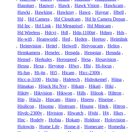
Haustuer
,
Hauwei
,
Hawk
,
Hawk Vision
,
Hawkcam
,
Hawki
,
Hawking
,
Hawkray
,
Hawq
,
Hayear
,
Hbell
,
Hd
,
Hd Camera
,
Hd Cloudcam
,
Hd Ip Camera Depan
,
Hd Ipc
,
Hd Link
,
Hd Megapixel
,
Hd Minicam
,
Hd Wireless
,
Hdcvi
,
Hdl
,
Hdp-1100pt
,
Hdpro
,
Hds
,
He-wifi
,
Heanworld
,
Hed
,
Heden
,
Heetoo
,
Heimlink
,
Heimvision
,
Heitel
,
Heiwell
,
Heiyoucam
,
Helios
,
Hemkamera
,
Henelec
,
Hengda
,
Hengstar
,
Hennda
,
Hensel
,
Herkules
,
Herospeed
,
Hesa
,
Hesavision
,
Hessu
,
Hexa
,
Heystop
,
Hfws
,
Hhi
,
Hi-focus
,
Hi-fun
,
Hi-jin
,
Hi5
,
Hicam
,
Hicc-2300t
,
Hicc-p-3100
,
Hichip
,
Hidetech
,
Hidrokemel
,
Hiina
,
Hiinakas
,
Hijack Hq Nvr
,
Hikam
,
Hikari
,
Hiki
,
Hikity
,
Hikvision
,
Hikwon
,
Hills
,
Hilook
,
Hiltron
,
Hip
,
Hip2p
,
Hipcam
,
Hipro
,
Hiseeu
,
Hisense
,
Hisilicon
,
Hisomu
,
Histream
,
Hisung
,
Hitek
,
Hitron
,
Hivdc-2300v
,
Hivision
,
Hiwatch
,
Hjshi
,
Hjt
,
Hkes
,
Hnc
,
Hodely
,
Hofsta
,
Hokam
,
Holdoor
,
Holovision
,
Holowits
,
Home Life
,
Home-it
,
Homecare
,
Homedia
,