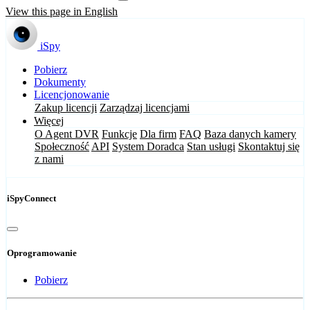
View this page in English
iSpy
Pobierz
Dokumenty
Licencjonowanie
Zakup licencji
Zarządzaj licencjami
Więcej
O Agent DVR
Funkcje
Dla firm
FAQ
Baza danych kamery
Społeczność
API
System Doradca
Stan usługi
Skontaktuj się
z nami
iSpyConnect
Oprogramowanie
Pobierz