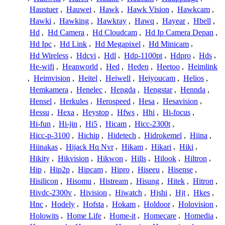
Haustuer
,
Hauwei
,
Hawk
,
Hawk Vision
,
Hawkcam
,
Hawki
,
Hawking
,
Hawkray
,
Hawq
,
Hayear
,
Hbell
,
Hd
,
Hd Camera
,
Hd Cloudcam
,
Hd Ip Camera Depan
,
Hd Ipc
,
Hd Link
,
Hd Megapixel
,
Hd Minicam
,
Hd Wireless
,
Hdcvi
,
Hdl
,
Hdp-1100pt
,
Hdpro
,
Hds
,
He-wifi
,
Heanworld
,
Hed
,
Heden
,
Heetoo
,
Heimlink
,
Heimvision
,
Heitel
,
Heiwell
,
Heiyoucam
,
Helios
,
Hemkamera
,
Henelec
,
Hengda
,
Hengstar
,
Hennda
,
Hensel
,
Herkules
,
Herospeed
,
Hesa
,
Hesavision
,
Hessu
,
Hexa
,
Heystop
,
Hfws
,
Hhi
,
Hi-focus
,
Hi-fun
,
Hi-jin
,
Hi5
,
Hicam
,
Hicc-2300t
,
Hicc-p-3100
,
Hichip
,
Hidetech
,
Hidrokemel
,
Hiina
,
Hiinakas
,
Hijack Hq Nvr
,
Hikam
,
Hikari
,
Hiki
,
Hikity
,
Hikvision
,
Hikwon
,
Hills
,
Hilook
,
Hiltron
,
Hip
,
Hip2p
,
Hipcam
,
Hipro
,
Hiseeu
,
Hisense
,
Hisilicon
,
Hisomu
,
Histream
,
Hisung
,
Hitek
,
Hitron
,
Hivdc-2300v
,
Hivision
,
Hiwatch
,
Hjshi
,
Hjt
,
Hkes
,
Hnc
,
Hodely
,
Hofsta
,
Hokam
,
Holdoor
,
Holovision
,
Holowits
,
Home Life
,
Home-it
,
Homecare
,
Homedia
,