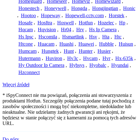
Homeguard
,
Homeseer
,
Homeviz
,
Homewizard
,
Honestech
,
Honeywell
,
Hongda
,
Hongjingtian
,
Honic
,
Hootoo
,
Hopeway
,
Hopewell-cctv.com
,
Horstek
,
Hosafe
,
Hosftra
,
Hoswell
,
Hotfun
,
Hozelec
,
Hp
,
Hqcam
,
Hqvision
,
Hr04
,
Hrv
,
Hs Ip Camera
,
Hs Ipsc
,
Hscomila
,
Hsmartlink
,
Hsv
,
Hta
,
Htc
,
Htcone
,
Huacam
,
Huashi
,
Huawei
,
Hubble
,
Huisun
,
Humcam
,
Hungtek
,
Hunt
,
Hunter
,
Husier
,
Hutermann
,
Huviron
,
Hv3c
,
Hvcam
,
Hvr
,
Hx-635k
,
Hy Outdoor Ip Camera
,
Hybsys
,
Hyobalc
,
Hyundai
,
Hzconnect
Więcej źródeł
* iSpyConnect nie ma powiązań, połączenia ani stowarzyszenia z
produktami Hotfun. Szczegóły połączenia podane tutaj pochodzą z
zasobów społeczności i mogą być niekompletne, niedokładne lub
nieaktualne. Nie udzielamy żadnych gwarancji ani rękojmi, że
będziesz w stanie połączyć się z kamerami za pomocą tych adresów
URL.
Do góry