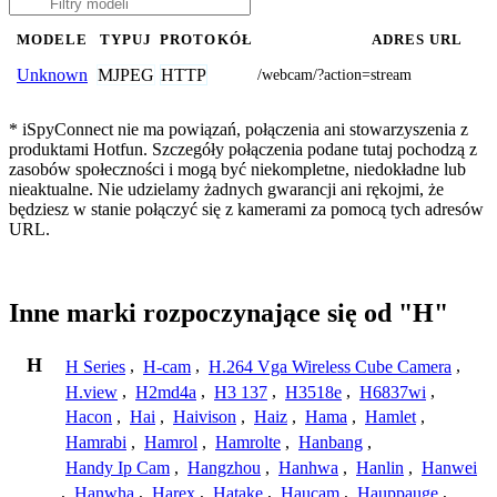
MODELE
TYPUJ
PROTOKÓŁ
ADRES URL
MJPEG
HTTP
Unknown
/webcam/?action=stream
* iSpyConnect nie ma powiązań, połączenia ani stowarzyszenia z
produktami Hotfun. Szczegóły połączenia podane tutaj pochodzą z
zasobów społeczności i mogą być niekompletne, niedokładne lub
nieaktualne. Nie udzielamy żadnych gwarancji ani rękojmi, że
będziesz w stanie połączyć się z kamerami za pomocą tych adresów
URL.
Inne marki rozpoczynające się od "H"
H
H Series
,
H-cam
,
H.264 Vga Wireless Cube Camera
,
H.view
,
H2md4a
,
H3 137
,
H3518e
,
H6837wi
,
Hacon
,
Hai
,
Haivison
,
Haiz
,
Hama
,
Hamlet
,
Hamrabi
,
Hamrol
,
Hamrolte
,
Hanbang
,
Handy Ip Cam
,
Hangzhou
,
Hanhwa
,
Hanlin
,
Hanwei
,
Hanwha
,
Harex
,
Hatake
,
Haucam
,
Hauppauge
,