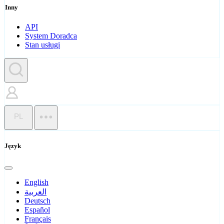
Inny
API
System Doradca
Stan usługi
PL
Język
English
العربية
Deutsch
Español
Français