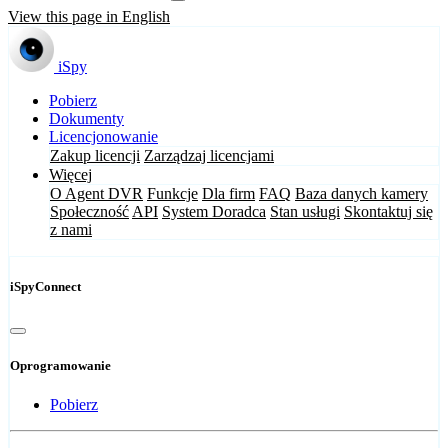
View this page in English
iSpy
Pobierz
Dokumenty
Licencjonowanie
Zakup licencji
Zarządzaj licencjami
Więcej
O Agent DVR
Funkcje
Dla firm
FAQ
Baza danych kamery
Społeczność
API
System Doradca
Stan usługi
Skontaktuj się
z nami
iSpyConnect
Oprogramowanie
Pobierz