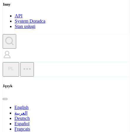
Inny
API
System Doradca
Stan usługi
PL
Język
English
العربية
Deutsch
Español
Français