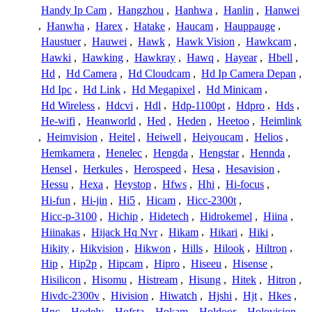
Handy Ip Cam
,
Hangzhou
,
Hanhwa
,
Hanlin
,
Hanwei
,
Hanwha
,
Harex
,
Hatake
,
Haucam
,
Hauppauge
,
Haustuer
,
Hauwei
,
Hawk
,
Hawk Vision
,
Hawkcam
,
Hawki
,
Hawking
,
Hawkray
,
Hawq
,
Hayear
,
Hbell
,
Hd
,
Hd Camera
,
Hd Cloudcam
,
Hd Ip Camera Depan
,
Hd Ipc
,
Hd Link
,
Hd Megapixel
,
Hd Minicam
,
Hd Wireless
,
Hdcvi
,
Hdl
,
Hdp-1100pt
,
Hdpro
,
Hds
,
He-wifi
,
Heanworld
,
Hed
,
Heden
,
Heetoo
,
Heimlink
,
Heimvision
,
Heitel
,
Heiwell
,
Heiyoucam
,
Helios
,
Hemkamera
,
Henelec
,
Hengda
,
Hengstar
,
Hennda
,
Hensel
,
Herkules
,
Herospeed
,
Hesa
,
Hesavision
,
Hessu
,
Hexa
,
Heystop
,
Hfws
,
Hhi
,
Hi-focus
,
Hi-fun
,
Hi-jin
,
Hi5
,
Hicam
,
Hicc-2300t
,
Hicc-p-3100
,
Hichip
,
Hidetech
,
Hidrokemel
,
Hiina
,
Hiinakas
,
Hijack Hq Nvr
,
Hikam
,
Hikari
,
Hiki
,
Hikity
,
Hikvision
,
Hikwon
,
Hills
,
Hilook
,
Hiltron
,
Hip
,
Hip2p
,
Hipcam
,
Hipro
,
Hiseeu
,
Hisense
,
Hisilicon
,
Hisomu
,
Histream
,
Hisung
,
Hitek
,
Hitron
,
Hivdc-2300v
,
Hivision
,
Hiwatch
,
Hjshi
,
Hjt
,
Hkes
,
Hnc
,
Hodely
,
Hofsta
,
Hokam
,
Holdoor
,
Holovision
,