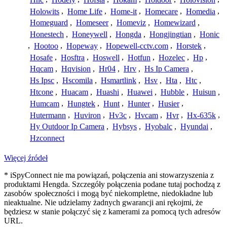
Holowits
,
Home Life
,
Home-it
,
Homecare
,
Homedia
,
Homeguard
,
Homeseer
,
Homeviz
,
Homewizard
,
Honestech
,
Honeywell
,
Hongda
,
Hongjingtian
,
Honic
,
Hootoo
,
Hopeway
,
Hopewell-cctv.com
,
Horstek
,
Hosafe
,
Hosftra
,
Hoswell
,
Hotfun
,
Hozelec
,
Hp
,
Hqcam
,
Hqvision
,
Hr04
,
Hrv
,
Hs Ip Camera
,
Hs Ipsc
,
Hscomila
,
Hsmartlink
,
Hsv
,
Hta
,
Htc
,
Htcone
,
Huacam
,
Huashi
,
Huawei
,
Hubble
,
Huisun
,
Humcam
,
Hungtek
,
Hunt
,
Hunter
,
Husier
,
Hutermann
,
Huviron
,
Hv3c
,
Hvcam
,
Hvr
,
Hx-635k
,
Hy Outdoor Ip Camera
,
Hybsys
,
Hyobalc
,
Hyundai
,
Hzconnect
Więcej źródeł
* iSpyConnect nie ma powiązań, połączenia ani stowarzyszenia z
produktami Hengda. Szczegóły połączenia podane tutaj pochodzą z
zasobów społeczności i mogą być niekompletne, niedokładne lub
nieaktualne. Nie udzielamy żadnych gwarancji ani rękojmi, że
będziesz w stanie połączyć się z kamerami za pomocą tych adresów
URL.