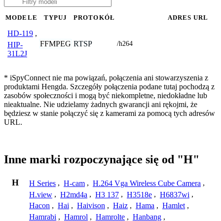
MODELE
TYPUJ
PROTOKÓŁ
ADRES URL
HD-119
,
FFMPEG
RTSP
/h264
HIP-
31L2J
* iSpyConnect nie ma powiązań, połączenia ani stowarzyszenia z
produktami Hengda. Szczegóły połączenia podane tutaj pochodzą z
zasobów społeczności i mogą być niekompletne, niedokładne lub
nieaktualne. Nie udzielamy żadnych gwarancji ani rękojmi, że
będziesz w stanie połączyć się z kamerami za pomocą tych adresów
URL.
Inne marki rozpoczynające się od "H"
H
H Series
,
H-cam
,
H.264 Vga Wireless Cube Camera
,
H.view
,
H2md4a
,
H3 137
,
H3518e
,
H6837wi
,
Hacon
,
Hai
,
Haivison
,
Haiz
,
Hama
,
Hamlet
,
Hamrabi
,
Hamrol
,
Hamrolte
,
Hanbang
,