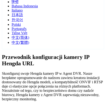
हिन्दी
Bahasa Indonesia
Italiano
日本語
한국어
Polski
Português
Tiếng Việt
中文(简体)
中文(繁體)
Przewodnik konfiguracji kamery IP
Hengda URL
Skonfiguruj swoje Hengda kamery IP w Agent DVR. Nasze
bezpłatne oprogramowanie do nadzoru zawiera kreatora instalacji
dostosowany do Hengda modeli, a kompatybilność ONVIF i RTSP
daje ci elastyczne opcje połączenia na różnych platformach.
Niezależnie od tego, czy to bezpieczeństwo domu czy nadzór
biurowy, Hengda kamery z Agent DVR zapewniają niezawodny,
bezpieczny monitoring.