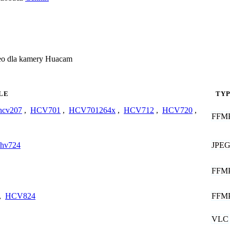
deo dla kamery Huacam
LE
TY
hcv207
,
HCV701
,
HCV701264x
,
HCV712
,
HCV720
,
FFM
JPE
hv724
FFM
FFM
,
HCV824
VLC