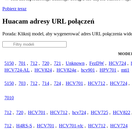
Pobierz teraz
Huacam adresy URL połączeń
Porada: Kliknij model, aby wygenerować adres URL połączenia wi
MODE
5150
,
701
,
712
,
720
,
721
,
Unknown
,
FezDW
,
HCV724
,
HCV724-AL
,
HCV824
,
HCV824g
,
hcv901
,
HPV701
,
mti1
5150
,
703
,
712
,
714
,
724
,
HCV701
,
HCV712
,
HCV724
,
7010
712
,
720
,
HCV701
,
HCV712
,
hcv724
,
HCV725
,
HCV822
712
,
H4RS-S
,
HCV701
,
HCV701-vlc
,
HCV712
,
HCV724