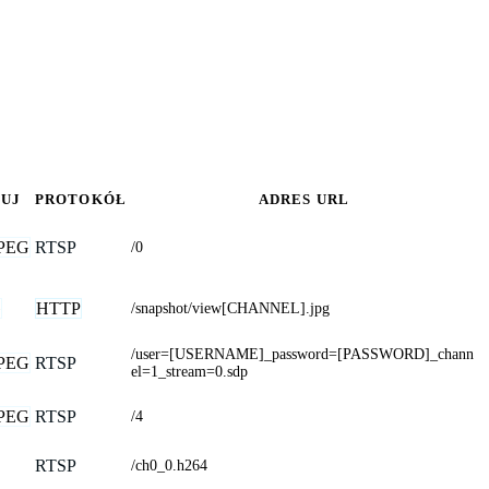
PUJ
PROTOKÓŁ
ADRES URL
PEG
RTSP
/0
G
HTTP
/snapshot/view[CHANNEL].jpg
/user=[USERNAME]_password=[PASSWORD]_chann
PEG
RTSP
el=1_stream=0.sdp
PEG
RTSP
/4
RTSP
/ch0_0.h264