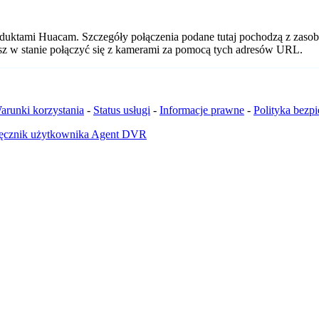
oduktami Huacam. Szczegóły połączenia podane tutaj pochodzą z zasob
esz w stanie połączyć się z kamerami za pomocą tych adresów URL.
arunki korzystania
-
Status usługi
-
Informacje prawne
-
Polityka bezp
ęcznik użytkownika Agent DVR