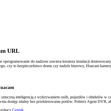
cam URL
 oprogramowanie do nadzoru zawiera kreatora instalacji dostosowan
od tego, czy to bezpieczeństwo domu czy nadzór biurowy, Huacam kame
Huacam
tuczną inteligencją z wykrywaniem osób, pojazdów i obiektów w czas
wnia dostęp zdalny bez przekierowania portów. Pobierz Agent DVR, a
o zobacz
Cennik