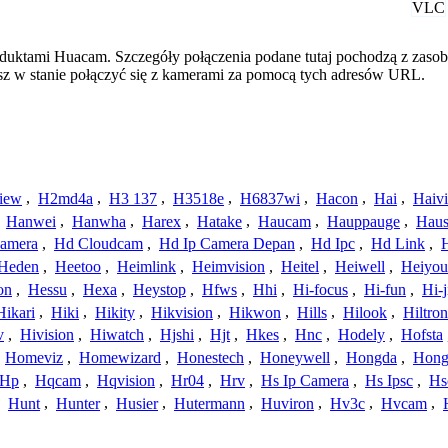
VLC
oduktami Huacam. Szczegóły połączenia podane tutaj pochodzą z zasob
esz w stanie połączyć się z kamerami za pomocą tych adresów URL.
iew
,
H2md4a
,
H3 137
,
H3518e
,
H6837wi
,
Hacon
,
Hai
,
Haiv
,
Hanwei
,
Hanwha
,
Harex
,
Hatake
,
Haucam
,
Hauppauge
,
Haus
amera
,
Hd Cloudcam
,
Hd Ip Camera Depan
,
Hd Ipc
,
Hd Link
,
Heden
,
Heetoo
,
Heimlink
,
Heimvision
,
Heitel
,
Heiwell
,
Heiyo
on
,
Hessu
,
Hexa
,
Heystop
,
Hfws
,
Hhi
,
Hi-focus
,
Hi-fun
,
Hi-j
Hikari
,
Hiki
,
Hikity
,
Hikvision
,
Hikwon
,
Hills
,
Hilook
,
Hiltron
v
,
Hivision
,
Hiwatch
,
Hjshi
,
Hjt
,
Hkes
,
Hnc
,
Hodely
,
Hofsta
,
Homeviz
,
Homewizard
,
Honestech
,
Honeywell
,
Hongda
,
Hongj
Hp
,
Hqcam
,
Hqvision
,
Hr04
,
Hrv
,
Hs Ip Camera
,
Hs Ipsc
,
Hs
,
Hunt
,
Hunter
,
Husier
,
Hutermann
,
Huviron
,
Hv3c
,
Hvcam
,