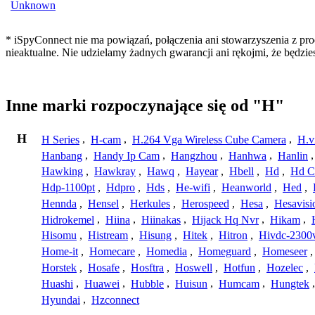
Unknown
* iSpyConnect nie ma powiązań, połączenia ani stowarzyszenia z pr
nieaktualne. Nie udzielamy żadnych gwarancji ani rękojmi, że będzi
Inne marki rozpoczynające się od "H"
H
H Series
,
H-cam
,
H.264 Vga Wireless Cube Camera
,
H.v
Hanbang
,
Handy Ip Cam
,
Hangzhou
,
Hanhwa
,
Hanlin
Hawking
,
Hawkray
,
Hawq
,
Hayear
,
Hbell
,
Hd
,
Hd C
Hdp-1100pt
,
Hdpro
,
Hds
,
He-wifi
,
Heanworld
,
Hed
,
Hennda
,
Hensel
,
Herkules
,
Herospeed
,
Hesa
,
Hesavisi
Hidrokemel
,
Hiina
,
Hiinakas
,
Hijack Hq Nvr
,
Hikam
,
Hisomu
,
Histream
,
Hisung
,
Hitek
,
Hitron
,
Hivdc-2300
Home-it
,
Homecare
,
Homedia
,
Homeguard
,
Homeseer
Horstek
,
Hosafe
,
Hosftra
,
Hoswell
,
Hotfun
,
Hozelec
,
Huashi
,
Huawei
,
Hubble
,
Huisun
,
Humcam
,
Hungtek
Hyundai
,
Hzconnect