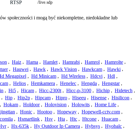
RTSP
/live.sdp
ów społeczności i mogą być niekompletne, niedokładne lub
ison
,
Haiz
,
Hama
,
Hamlet
,
Hamrabi
,
Hamrol
,
Hamrolte
,
tuer
,
Hauwei
,
Hawk
,
Hawk Vision
,
Hawkcam
,
Hawki
,
Hd Megapixel
,
Hd Minicam
,
Hd Wireless
,
Hdcvi
,
Hdl
,
ucam
,
Helios
,
Hemkamera
,
Henelec
,
Hengda
,
Hengstar
,
in
,
Hi5
,
Hicam
,
Hicc-2300t
,
Hicc-p-3100
,
Hichip
,
Hidetech
,
,
Hip
,
Hip2p
,
Hipcam
,
Hipro
,
Hiseeu
,
Hisense
,
Hisilicon
,
,
Hokam
,
Holdoor
,
Holovision
,
Holowits
,
Home Life
,
ingtian
,
Honic
,
Hootoo
,
Hopeway
,
Hopewell-cctv.com
,
comila
,
Hsmartlink
,
Hsv
,
Hta
,
Htc
,
Htcone
,
Huacam
,
Hvr
,
Hx-635k
,
Hy Outdoor Ip Camera
,
Hybsys
,
Hyobalc
,