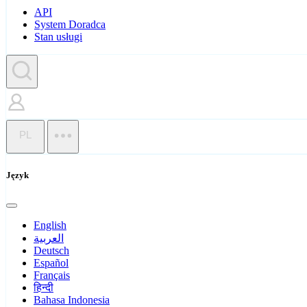
API
System Doradca
Stan usługi
PL
Język
English
العربية
Deutsch
Español
Français
हिन्दी
Bahasa Indonesia