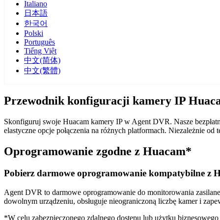
Italiano
日本語
한국어
Polski
Português
Tiếng Việt
中文(简体)
中文(繁體)
Przewodnik konfiguracji kamery IP Hua
Skonfiguruj swoje Huacam kamery IP w Agent DVR. Nasze bezpłatne
elastyczne opcje połączenia na różnych platformach. Niezależnie 
Oprogramowanie zgodne z Huacam*
Pobierz darmowe oprogramowanie kompatybilne z 
Agent DVR to darmowe oprogramowanie do monitorowania zasilane sz
dowolnym urządzeniu, obsługuje nieograniczoną liczbę kamer i zape
*W celu zabezpieczonego zdalnego dostępu lub użytku biznesoweg