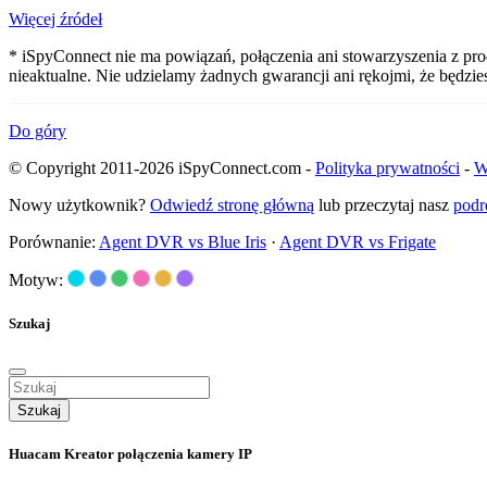
Więcej źródeł
* iSpyConnect nie ma powiązań, połączenia ani stowarzyszenia z pr
nieaktualne. Nie udzielamy żadnych gwarancji ani rękojmi, że będzi
Do góry
© Copyright 2011-2026 iSpyConnect.com -
Polityka prywatności
-
W
Nowy użytkownik?
Odwiedź stronę główną
lub przeczytaj nasz
podr
Porównanie:
Agent DVR vs Blue Iris
·
Agent DVR vs Frigate
Motyw:
Szukaj
Szukaj
Huacam Kreator połączenia kamery IP