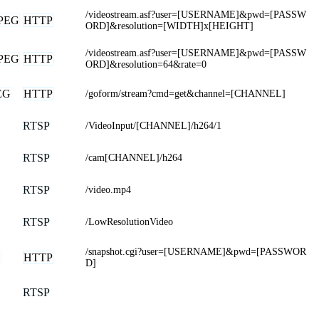
/videostream.asf?user=[USERNAME]&pwd=[PASSW
PEG
HTTP
ORD]&resolution=[WIDTH]x[HEIGHT]
/videostream.asf?user=[USERNAME]&pwd=[PASSW
PEG
HTTP
ORD]&resolution=64&rate=0
EG
HTTP
/goform/stream?cmd=get&channel=[CHANNEL]
RTSP
/VideoInput/[CHANNEL]/h264/1
RTSP
/cam[CHANNEL]/h264
RTSP
/video.mp4
RTSP
/LowResolutionVideo
/snapshot.cgi?user=[USERNAME]&pwd=[PASSWOR
G
HTTP
D]
RTSP