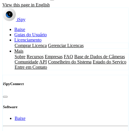
View this page in English
iSpy
Baixe
Guias do Usuário
Licenciamento
Comprar Licença
Gerenciar Licenças
Mais
Sobre
Recursos
Empresas
FAQ
Base de Dados de Câmeras
Comunidade
API
Conselheiro do Sistema
Estado do Serviço
Entre em Contato
iSpyConnect
Software
Baixe