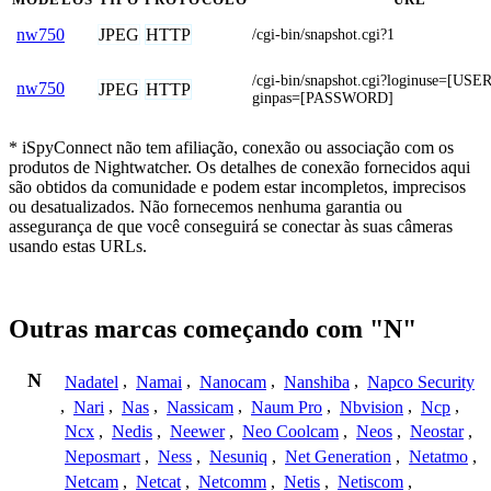
JPEG
HTTP
nw750
/cgi-bin/snapshot.cgi?1
/cgi-bin/snapshot.cgi?loginuse=[U
nw750
JPEG
HTTP
ginpas=[PASSWORD]
* iSpyConnect não tem afiliação, conexão ou associação com os
produtos de Nightwatcher. Os detalhes de conexão fornecidos aqui
são obtidos da comunidade e podem estar incompletos, imprecisos
ou desatualizados. Não fornecemos nenhuma garantia ou
assegurança de que você conseguirá se conectar às suas câmeras
usando estas URLs.
Outras marcas começando com "N"
N
Nadatel
,
Namai
,
Nanocam
,
Nanshiba
,
Napco Security
,
Nari
,
Nas
,
Nassicam
,
Naum Pro
,
Nbvision
,
Ncp
,
Ncx
,
Nedis
,
Neewer
,
Neo Coolcam
,
Neos
,
Neostar
,
Neposmart
,
Ness
,
Nesuniq
,
Net Generation
,
Netatmo
,
Netcam
,
Netcat
,
Netcomm
,
Netis
,
Netiscom
,