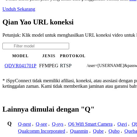
Unduh Sekarang
Qian Yao URL koneksi
Petunjuk: Klik model untuk menghasilkan URL koneksi video untuk
MODEL
JENIS
PROTOKOL
FFMPEG
RTSP
QDVR041701P
/user=[USERNAME]&passw
* iSpyConnect tidak memiliki afiliasi, koneksi, atau asosiasi dengan
ketinggalan zaman. Kami tidak memberikan jaminan atau garansi b
Lainnya dimulai dengan "Q"
Q
Q-nest
,
Q-see
,
Q-sys
,
Q6 Wifi Smart Camera
,
Qavi
,
Qb
Qualcomm Incorporated
,
Quanmin
,
Qube
,
Qubo
,
Queba