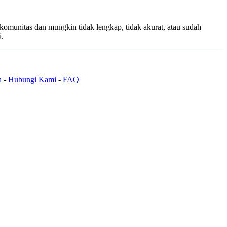
i komunitas dan mungkin tidak lengkap, tidak akurat, atau sudah
i.
n
-
Hubungi Kami
-
FAQ