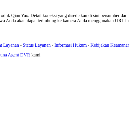
 produk Qian Yao. Detail koneksi yang disediakan di sini bersumber dar
ahwa Anda akan dapat terhubung ke kamera Anda menggunakan URL in
at Layanan
-
Status Layanan
-
Informasi Hukum
-
Kebijakan Keamana
guna Agent DVR
kami