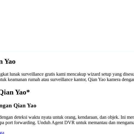
n Yao
at lunak surveillance gratis kami mencakup wizard setup yang dise
 untuk keamanan rumah atau surveillance kantor, Qian Yao kamera de
Qian Yao*
engan Qian Yao
engan deteksi waktu nyata untuk orang, kendaraan, dan objek. Ini m
anpa port forwarding. Unduh Agent DVR untuk memantau dan mengama
ga