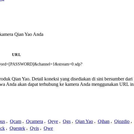
 kamera Qian Yao Anda
URL
ord=[PASSWORD]&channel=1&stream=0.sdp?
 produk Qian Yao. Detail koneksi yang disediakan di sini bersumber dar
ahwa Anda akan dapat terhubung ke kamera Anda menggunakan URL in
us
,
Qcam
,
Qcamera
,
Qeye
,
Qgs
,
Qian Yao
,
Qihan
,
Qiozdio
,
ck
,
Questek
,
Qvis
,
Qwe