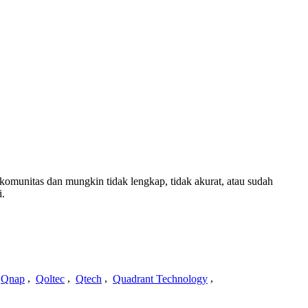
i komunitas dan mungkin tidak lengkap, tidak akurat, atau sudah
i.
Qnap
,
Qoltec
,
Qtech
,
Quadrant Technology
,