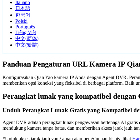
Italiano
日本語
한국어
Polski
Português
Tiếng Việt
中文(简体)
中文(繁體)
Panduan Pengaturan URL Kamera IP Qia
Konfigurasikan Qian Yao kamera IP Anda dengan Agent DVR. Perangk
memberikan opsi koneksi yang fleksibel di berbagai platform. Baik
Perangkat lunak yang kompatibel dengan 
Unduh Perangkat Lunak Gratis yang Kompatibel d
Agent DVR adalah perangkat lunak pengawasan bertenaga AI gratis d
mendukung kamera tanpa batas, dan memberikan akses jarak jauh t
*Untuk akses jarak jauh yang aman atau penggunaan bisnis, lihat
Har