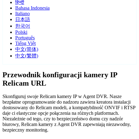
हिन्दी
Bahasa Indonesia
Italiano
日本語
한국어
Polski
Português
Tiếng Việt
中文(简体)
中文(繁體)
Przewodnik konfiguracji kamery IP
Relicam URL
Skonfiguruj swoje Relicam kamery IP w Agent DVR. Nasze
bezpłatne oprogramowanie do nadzoru zawiera kreatora instalacji
dostosowany do Relicam modeli, a kompatybilność ONVIF i RTSP
daje ci elastyczne opcje połączenia na różnych platformach.
Niezależnie od tego, czy to bezpieczeństwo domu czy nadzór
biurowy, Relicam kamery z Agent DVR zapewniają niezawodny,
bezpieczny monitoring.