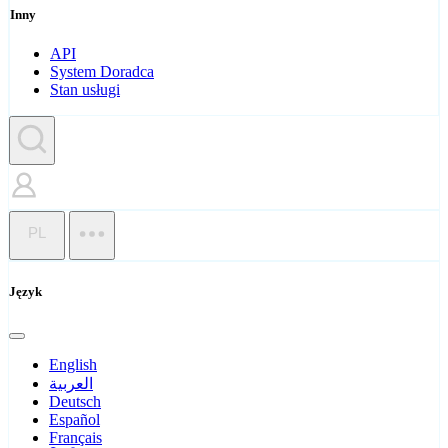
Inny
API
System Doradca
Stan usługi
PL
Język
English
العربية
Deutsch
Español
Français