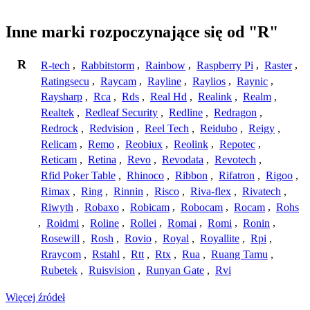
Inne marki rozpoczynające się od "R"
R
R-tech
,
Rabbitstorm
,
Rainbow
,
Raspberry Pi
,
Raster
,
Ratingsecu
,
Raycam
,
Rayline
,
Raylios
,
Raynic
,
Raysharp
,
Rca
,
Rds
,
Real Hd
,
Realink
,
Realm
,
Realtek
,
Redleaf Security
,
Redline
,
Redragon
,
Redrock
,
Redvision
,
Reel Tech
,
Reidubo
,
Reigy
,
Relicam
,
Remo
,
Reobiux
,
Reolink
,
Repotec
,
Reticam
,
Retina
,
Revo
,
Revodata
,
Revotech
,
Rfid Poker Table
,
Rhinoco
,
Ribbon
,
Rifatron
,
Rigoo
,
Rimax
,
Ring
,
Rinnin
,
Risco
,
Riva-flex
,
Rivatech
,
Riwyth
,
Robaxo
,
Robicam
,
Robocam
,
Rocam
,
Rohs
,
Roidmi
,
Roline
,
Rollei
,
Romai
,
Romi
,
Ronin
,
Rosewill
,
Rosh
,
Rovio
,
Royal
,
Royallite
,
Rpi
,
Rraycom
,
Rstahl
,
Rtt
,
Rtx
,
Rua
,
Ruang Tamu
,
Rubetek
,
Ruisvision
,
Runyan Gate
,
Rvi
Więcej źródeł