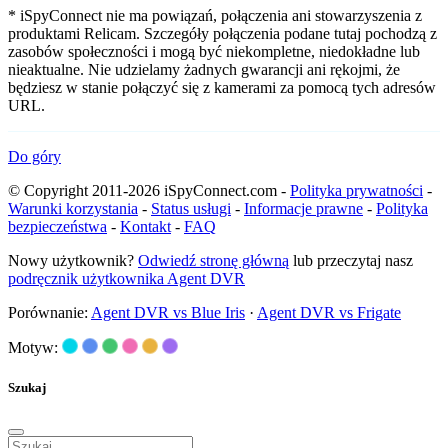
* iSpyConnect nie ma powiązań, połączenia ani stowarzyszenia z
produktami Relicam. Szczegóły połączenia podane tutaj pochodzą z
zasobów społeczności i mogą być niekompletne, niedokładne lub
nieaktualne. Nie udzielamy żadnych gwarancji ani rękojmi, że
będziesz w stanie połączyć się z kamerami za pomocą tych adresów
URL.
Do góry
© Copyright 2011-2026 iSpyConnect.com -
Polityka prywatności
-
Warunki korzystania
-
Status usługi
-
Informacje prawne
-
Polityka
bezpieczeństwa
-
Kontakt
-
FAQ
Nowy użytkownik?
Odwiedź stronę główną
lub przeczytaj nasz
podręcznik użytkownika Agent DVR
Porównanie:
Agent DVR vs Blue Iris
·
Agent DVR vs Frigate
Motyw:
Szukaj