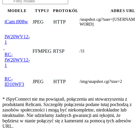
MODELE
TYPUJ
PROTOKÓŁ
ADRES UR
/snapshot.cgi?user=[USERN
iCam i908w
JPEG
HTTP
WORD]
IW20WV12-
1
,
FFMPEG
RTSP
/11
RC-
IW20WV12-
1
RC-
JPEG
HTTP
/img/snapshot.cgi?size=2
ID10WF3
* iSpyConnect nie ma powiązań, połączenia ani stowarzyszenia z
produktami Relicam. Szczegóły połączenia podane tutaj pochodzą z
zasobów społeczności i mogą być niekompletne, niedokładne lub
nieaktualne. Nie udzielamy żadnych gwarancji ani rękojmi, że
będziesz w stanie połączyć się z kamerami za pomocą tych adresów
URL.