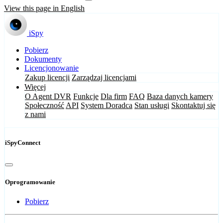
View this page in English
iSpy
Pobierz
Dokumenty
Licencjonowanie
Zakup licencji
Zarządzaj licencjami
Więcej
O Agent DVR
Funkcje
Dla firm
FAQ
Baza danych kamery
Społeczność
API
System Doradca
Stan usługi
Skontaktuj się
z nami
iSpyConnect
Oprogramowanie
Pobierz