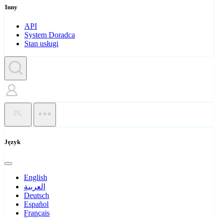
Inny
API
System Doradca
Stan usługi
PL
Język
English
العربية
Deutsch
Español
Français