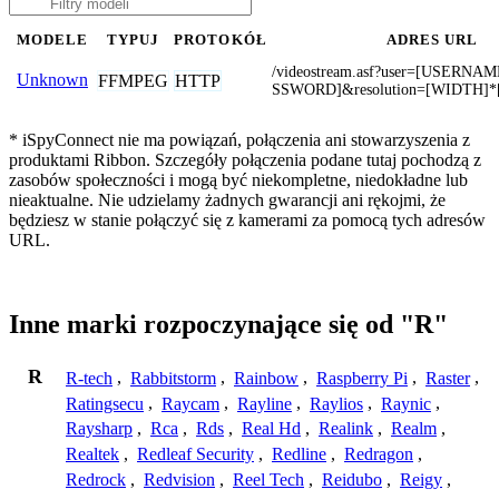
MODELE
TYPUJ
PROTOKÓŁ
ADRES URL
/videostream.asf?user=[USERNA
Unknown
FFMPEG
HTTP
SSWORD]&resolution=[WIDTH]
* iSpyConnect nie ma powiązań, połączenia ani stowarzyszenia z
produktami Ribbon. Szczegóły połączenia podane tutaj pochodzą z
zasobów społeczności i mogą być niekompletne, niedokładne lub
nieaktualne. Nie udzielamy żadnych gwarancji ani rękojmi, że
będziesz w stanie połączyć się z kamerami za pomocą tych adresów
URL.
Inne marki rozpoczynające się od "R"
R
R-tech
,
Rabbitstorm
,
Rainbow
,
Raspberry Pi
,
Raster
,
Ratingsecu
,
Raycam
,
Rayline
,
Raylios
,
Raynic
,
Raysharp
,
Rca
,
Rds
,
Real Hd
,
Realink
,
Realm
,
Realtek
,
Redleaf Security
,
Redline
,
Redragon
,
Redrock
,
Redvision
,
Reel Tech
,
Reidubo
,
Reigy
,