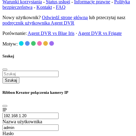
Warunki korzystania
-
Status usługi
-
Informacje prawne
-
Polityka
bezpieczeństwa
-
Kontakt
-
FAQ
Nowy użytkownik?
Odwiedź stronę główną
lub przeczytaj nasz
podręcznik użytkownika Agent DVR
Porównanie:
Agent DVR vs Blue Iris
·
Agent DVR vs Frigate
Motyw:
Szukaj
Szukaj
Ribbon Kreator połączenia kamery IP
IP
Nazwa użytkownika
Hasło