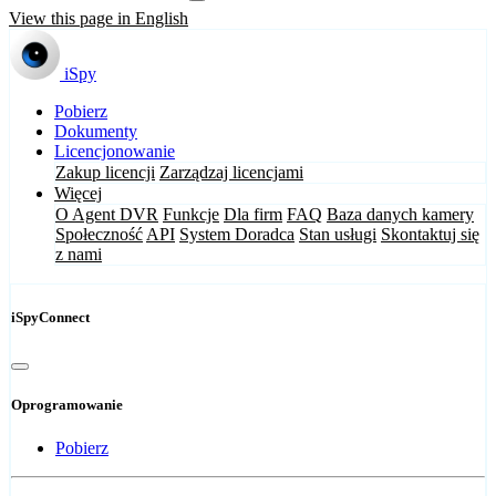
View this page in English
iSpy
Pobierz
Dokumenty
Licencjonowanie
Zakup licencji
Zarządzaj licencjami
Więcej
O Agent DVR
Funkcje
Dla firm
FAQ
Baza danych kamery
Społeczność
API
System Doradca
Stan usługi
Skontaktuj się
z nami
iSpyConnect
Oprogramowanie
Pobierz