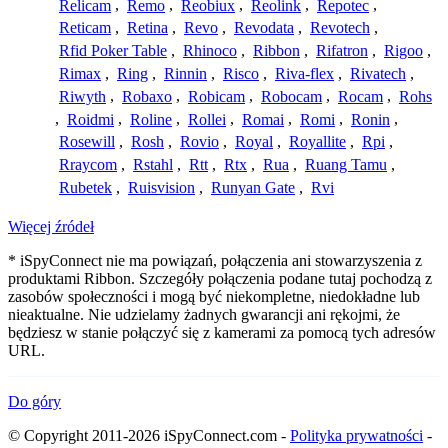
Relicam
,
Remo
,
Reobiux
,
Reolink
,
Repotec
,
Reticam
,
Retina
,
Revo
,
Revodata
,
Revotech
,
Rfid Poker Table
,
Rhinoco
,
Ribbon
,
Rifatron
,
Rigoo
,
Rimax
,
Ring
,
Rinnin
,
Risco
,
Riva-flex
,
Rivatech
,
Riwyth
,
Robaxo
,
Robicam
,
Robocam
,
Rocam
,
Rohs
,
Roidmi
,
Roline
,
Rollei
,
Romai
,
Romi
,
Ronin
,
Rosewill
,
Rosh
,
Rovio
,
Royal
,
Royallite
,
Rpi
,
Rraycom
,
Rstahl
,
Rtt
,
Rtx
,
Rua
,
Ruang Tamu
,
Rubetek
,
Ruisvision
,
Runyan Gate
,
Rvi
Więcej źródeł
* iSpyConnect nie ma powiązań, połączenia ani stowarzyszenia z
produktami Ribbon. Szczegóły połączenia podane tutaj pochodzą z
zasobów społeczności i mogą być niekompletne, niedokładne lub
nieaktualne. Nie udzielamy żadnych gwarancji ani rękojmi, że
będziesz w stanie połączyć się z kamerami za pomocą tych adresów
URL.
Do góry
© Copyright 2011-2026 iSpyConnect.com -
Polityka prywatności
-