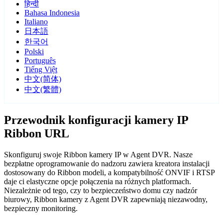
हिन्दी
Bahasa Indonesia
Italiano
日本語
한국어
Polski
Português
Tiếng Việt
中文(简体)
中文(繁體)
Przewodnik konfiguracji kamery IP
Ribbon URL
Skonfiguruj swoje Ribbon kamery IP w Agent DVR. Nasze
bezpłatne oprogramowanie do nadzoru zawiera kreatora instalacji
dostosowany do Ribbon modeli, a kompatybilność ONVIF i RTSP
daje ci elastyczne opcje połączenia na różnych platformach.
Niezależnie od tego, czy to bezpieczeństwo domu czy nadzór
biurowy, Ribbon kamery z Agent DVR zapewniają niezawodny,
bezpieczny monitoring.