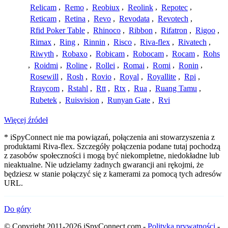
Relicam
,
Remo
,
Reobiux
,
Reolink
,
Repotec
,
Reticam
,
Retina
,
Revo
,
Revodata
,
Revotech
,
Rfid Poker Table
,
Rhinoco
,
Ribbon
,
Rifatron
,
Rigoo
,
Rimax
,
Ring
,
Rinnin
,
Risco
,
Riva-flex
,
Rivatech
,
Riwyth
,
Robaxo
,
Robicam
,
Robocam
,
Rocam
,
Rohs
,
Roidmi
,
Roline
,
Rollei
,
Romai
,
Romi
,
Ronin
,
Rosewill
,
Rosh
,
Rovio
,
Royal
,
Royallite
,
Rpi
,
Rraycom
,
Rstahl
,
Rtt
,
Rtx
,
Rua
,
Ruang Tamu
,
Rubetek
,
Ruisvision
,
Runyan Gate
,
Rvi
Więcej źródeł
* iSpyConnect nie ma powiązań, połączenia ani stowarzyszenia z
produktami Riva-flex. Szczegóły połączenia podane tutaj pochodzą
z zasobów społeczności i mogą być niekompletne, niedokładne lub
nieaktualne. Nie udzielamy żadnych gwarancji ani rękojmi, że
będziesz w stanie połączyć się z kamerami za pomocą tych adresów
URL.
Do góry
© Copyright 2011-2026 iSpyConnect.com -
Polityka prywatności
-