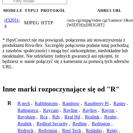
MODELE
TYPUJ
PROTOKÓŁ
ADRES URL
rf3201r-
/axis-cgi/mjpg/video.cgi?camera=1&re
MJPEG
HTTP
[WIDTH]x[HEIGHT]
a
* iSpyConnect nie ma powiązań, połączenia ani stowarzyszenia z
produktami Riva-flex. Szczegóły połączenia podane tutaj pochodzą
z zasobów społeczności i mogą być niekompletne, niedokładne lub
nieaktualne. Nie udzielamy żadnych gwarancji ani rękojmi, że
będziesz w stanie połączyć się z kamerami za pomocą tych adresów
URL.
Inne marki rozpoczynające się od "R"
R
R-tech
,
Rabbitstorm
,
Rainbow
,
Raspberry Pi
,
Raster
,
Ratingsecu
,
Raycam
,
Rayline
,
Raylios
,
Raynic
,
Raysharp
,
Rca
,
Rds
,
Real Hd
,
Realink
,
Realm
,
Realtek
,
Redleaf Security
,
Redline
,
Redragon
,
Redrock
,
Redvision
,
Reel Tech
,
Reidubo
,
Reigy
,