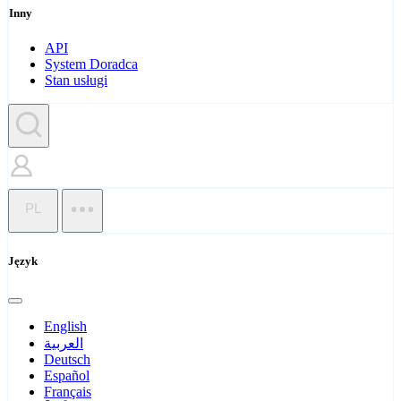
Inny
API
System Doradca
Stan usługi
PL
Język
English
العربية
Deutsch
Español
Français