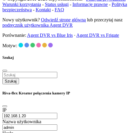
Warunki korzystania
-
Status usługi
-
Informacje prawne
-
Polityka
bezpieczeństwa
-
Kontakt
-
FAQ
Nowy użytkownik?
Odwiedź stronę główną
lub przeczytaj nasz
podręcznik użytkownika Agent DVR
Porównanie:
Agent DVR vs Blue Iris
·
Agent DVR vs Frigate
Motyw:
Szukaj
Szukaj
Riva-flex Kreator połączenia kamery IP
IP
Nazwa użytkownika