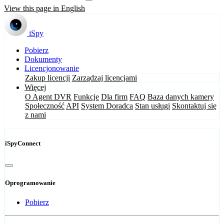
View this page in English
iSpy
Pobierz
Dokumenty
Licencjonowanie
Zakup licencji
Zarządzaj licencjami
Więcej
O Agent DVR
Funkcje
Dla firm
FAQ
Baza danych kamery
Społeczność
API
System Doradca
Stan usługi
Skontaktuj się
z nami
iSpyConnect
Oprogramowanie
Pobierz