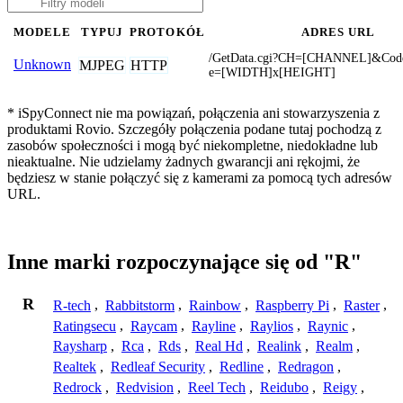
MODELE
TYPUJ
PROTOKÓŁ
ADRES URL
/GetData.cgi?CH=[CHANNEL]&Code
Unknown
MJPEG
HTTP
e=[WIDTH]x[HEIGHT]
* iSpyConnect nie ma powiązań, połączenia ani stowarzyszenia z
produktami Rovio. Szczegóły połączenia podane tutaj pochodzą z
zasobów społeczności i mogą być niekompletne, niedokładne lub
nieaktualne. Nie udzielamy żadnych gwarancji ani rękojmi, że
będziesz w stanie połączyć się z kamerami za pomocą tych adresów
URL.
Inne marki rozpoczynające się od "R"
R
R-tech
,
Rabbitstorm
,
Rainbow
,
Raspberry Pi
,
Raster
,
Ratingsecu
,
Raycam
,
Rayline
,
Raylios
,
Raynic
,
Raysharp
,
Rca
,
Rds
,
Real Hd
,
Realink
,
Realm
,
Realtek
,
Redleaf Security
,
Redline
,
Redragon
,
Redrock
,
Redvision
,
Reel Tech
,
Reidubo
,
Reigy
,