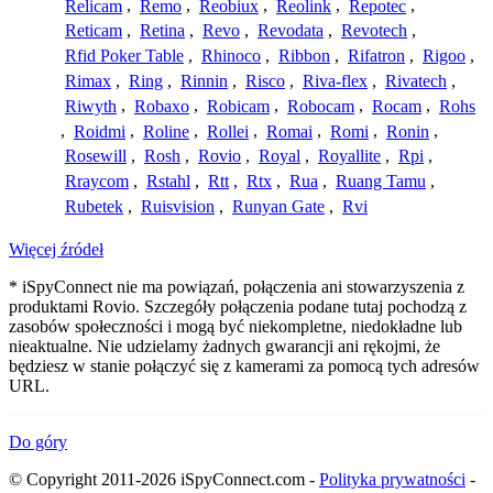
Relicam
,
Remo
,
Reobiux
,
Reolink
,
Repotec
,
Reticam
,
Retina
,
Revo
,
Revodata
,
Revotech
,
Rfid Poker Table
,
Rhinoco
,
Ribbon
,
Rifatron
,
Rigoo
,
Rimax
,
Ring
,
Rinnin
,
Risco
,
Riva-flex
,
Rivatech
,
Riwyth
,
Robaxo
,
Robicam
,
Robocam
,
Rocam
,
Rohs
,
Roidmi
,
Roline
,
Rollei
,
Romai
,
Romi
,
Ronin
,
Rosewill
,
Rosh
,
Rovio
,
Royal
,
Royallite
,
Rpi
,
Rraycom
,
Rstahl
,
Rtt
,
Rtx
,
Rua
,
Ruang Tamu
,
Rubetek
,
Ruisvision
,
Runyan Gate
,
Rvi
Więcej źródeł
* iSpyConnect nie ma powiązań, połączenia ani stowarzyszenia z
produktami Rovio. Szczegóły połączenia podane tutaj pochodzą z
zasobów społeczności i mogą być niekompletne, niedokładne lub
nieaktualne. Nie udzielamy żadnych gwarancji ani rękojmi, że
będziesz w stanie połączyć się z kamerami za pomocą tych adresów
URL.
Do góry
© Copyright 2011-2026 iSpyConnect.com -
Polityka prywatności
-