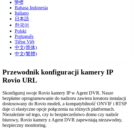
हिन्दी
Bahasa Indonesia
Italiano
日本語
한국어
Polski
Português
Tiếng Việt
中文(简体)
中文(繁體)
Przewodnik konfiguracji kamery IP
Rovio URL
Skonfiguruj swoje Rovio kamery IP w Agent DVR. Nasze
bezpłatne oprogramowanie do nadzoru zawiera kreatora instalacji
dostosowany do Rovio modeli, a kompatybilność ONVIF i RTSP
daje ci elastyczne opcje połączenia na różnych platformach.
Niezależnie od tego, czy to bezpieczeństwo domu czy nadzór
biurowy, Rovio kamery z Agent DVR zapewniają niezawodny,
bezpieczny monitoring.