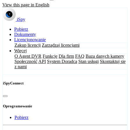
View this page in English
iSpy
Pobierz
Dokumenty
Licencjonowanie
Zakup licencji
Zarządzaj licencjami
Więcej
O Agent DVR
Funkcje
Dla firm
FAQ
Baza danych kamery
Społeczność
API
System Doradca
Stan usługi
Skontaktuj się
z nami
iSpyConnect
Oprogramowanie
Pobierz