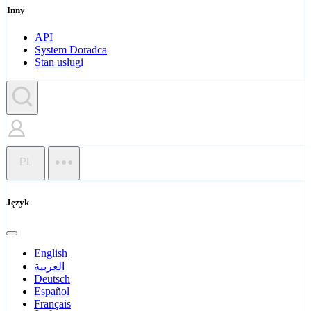
Inny
API
System Doradca
Stan usługi
PL
Język
English
العربية
Deutsch
Español
Français