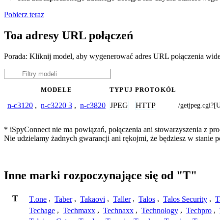
Pobierz teraz
Toa adresy URL połączeń
Porada: Kliknij model, aby wygenerować adres URL połączenia wid
MODELE
TYPUJ
PROTOKÓŁ
JPEG
HTTP
n-c3120
,
n-c3220 3
,
n-c3820
/getjpeg.cg
* iSpyConnect nie ma powiązań, połączenia ani stowarzyszenia z pro
Nie udzielamy żadnych gwarancji ani rękojmi, że będziesz w stanie
Inne marki rozpoczynające się od "T"
T
T.one
,
Taber
,
Takaovi
,
Taller
,
Talos
,
Talos Security
,
T
Techage
,
Techmaxx
,
Technaxx
,
Technology
,
Techpro
,