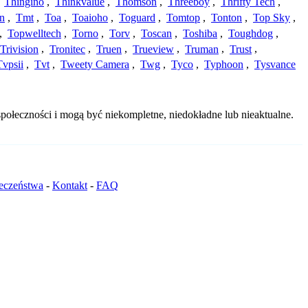
,
Thingino
,
Thinkvalue
,
Thomson
,
Threeboy
,
Thrifty Tech
,
n
,
Tmt
,
Toa
,
Toaioho
,
Toguard
,
Tomtop
,
Tonton
,
Top Sky
,
,
Topwelltech
,
Torno
,
Torv
,
Toscan
,
Toshiba
,
Toughdog
,
Trivision
,
Tronitec
,
Truen
,
Trueview
,
Truman
,
Trust
,
Tvpsii
,
Tvt
,
Tweety Camera
,
Twg
,
Tyco
,
Typhoon
,
Tysvance
połeczności i mogą być niekompletne, niedokładne lub nieaktualne.
ieczeństwa
-
Kontakt
-
FAQ