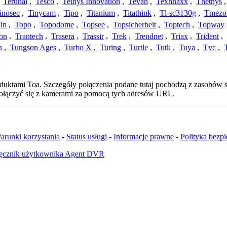
,
Teruhal
,
Tesco
,
Tethys Innovation
,
Tevah
,
Texhnaxx
,
Thethys
inosec
,
Tinycam
,
Tipo
,
Titanium
,
Titathink
,
Tl-sc3130g
,
Tmezo
in
,
Topo
,
Topodome
,
Topsee
,
Topsicherheit
,
Toptech
,
Topway
con
,
Trantech
,
Trasera
,
Trassir
,
Trek
,
Trendnet
,
Triax
,
Trident
,
n
,
Tungson Ages
,
Turbo X
,
Turing
,
Turtle
,
Tutk
,
Tuya
,
Tvc
,
duktami Toa. Szczegóły połączenia podane tutaj pochodzą z zasobów s
 połączyć się z kamerami za pomocą tych adresów URL.
arunki korzystania
-
Status usługi
-
Informacje prawne
-
Polityka bezp
ęcznik użytkownika Agent DVR