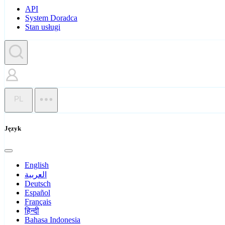
API
System Doradca
Stan usługi
PL
Język
English
العربية
Deutsch
Español
Français
हिन्दी
Bahasa Indonesia