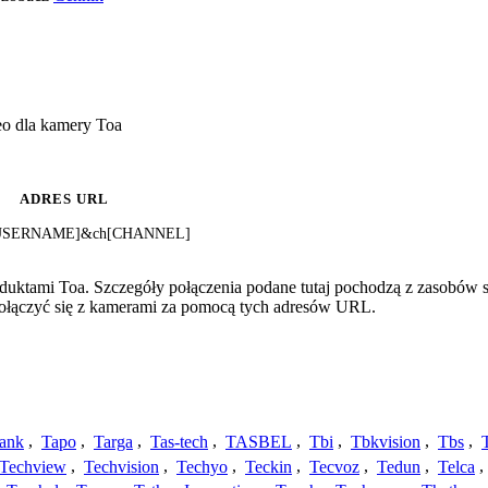
eo dla kamery Toa
ADRES URL
i?[USERNAME]&ch[CHANNEL]
duktami Toa. Szczegóły połączenia podane tutaj pochodzą z zasobów s
 połączyć się z kamerami za pomocą tych adresów URL.
ank
,
Tapo
,
Targa
,
Tas-tech
,
TASBEL
,
Tbi
,
Tbkvision
,
Tbs
,
Techview
,
Techvision
,
Techyo
,
Teckin
,
Tecvoz
,
Tedun
,
Telca
,