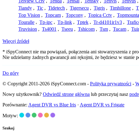
Telview Cctv
,
Tenda
,
Tensai
,
Tensky
,
Tenvis
,
Tenvus
Tiandy
,
Tic
,
Tidetech
,
Tigersecu
,
Tigris
,
Timhillone
,
T
Top Vision
,
Topcam
,
Topcony
,
Topica Cctv
,
Topmounta
Touralle
,
Tp-ipc
,
Tp-link
,
Tptek
,
Tr-d4101ir1v3
,
Trafi
Truvision
,
Ts4001
,
Tseeu
,
Tshicom
,
Tsm
,
Tucam
,
Tui
Więcej źródeł
* iSpyConnect nie ma powiązań, połączenia ani stowarzyszenia z pro
Nie udzielamy żadnych gwarancji ani rękojmi, że będziesz w stanie
Do góry
© Copyright 2011-2026 iSpyConnect.com -
Polityka prywatności
-
W
Nowy użytkownik?
Odwiedź stronę główną
lub przeczytaj nasz
podr
Porównanie:
Agent DVR vs Blue Iris
·
Agent DVR vs Frigate
Motyw:
Szukaj