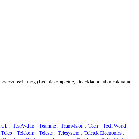
połeczności i mogą być niekompletne, niedokładne lub nieaktualne.
TCL
,
Tcs Avd Ip
,
Teamme
,
Teamvision
,
Tech
,
Tech World
,
Telco
,
Telekom
,
Teleste
,
Telesystem
,
Teletek Electronics
,