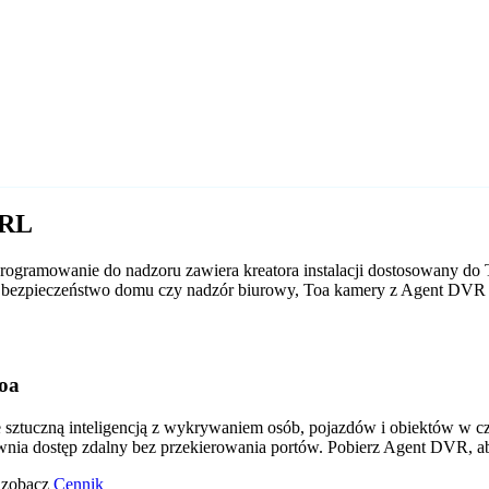
URL
ogramowanie do nadzoru zawiera kreatora instalacji dostosowany do 
 to bezpieczeństwo domu czy nadzór biurowy, Toa kamery z Agent DVR
oa
tuczną inteligencją z wykrywaniem osób, pojazdów i obiektów w czas
wnia dostęp zdalny bez przekierowania portów. Pobierz Agent DVR, a
o zobacz
Cennik