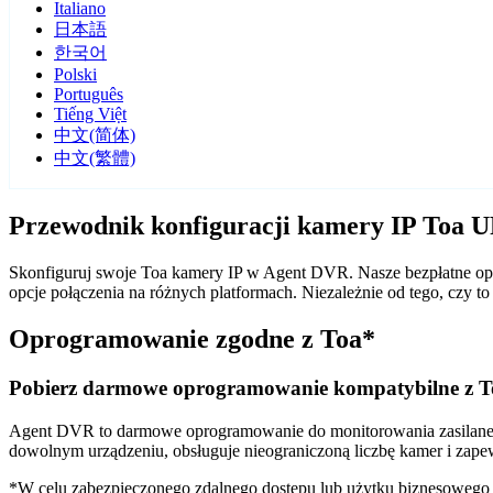
Italiano
日本語
한국어
Polski
Português
Tiếng Việt
中文(简体)
中文(繁體)
Przewodnik konfiguracji kamery IP Toa 
Skonfiguruj swoje Toa kamery IP w Agent DVR. Nasze bezpłatne opr
opcje połączenia na różnych platformach. Niezależnie od tego, czy
Oprogramowanie zgodne z Toa*
Pobierz darmowe oprogramowanie kompatybilne z T
Agent DVR to darmowe oprogramowanie do monitorowania zasilane sz
dowolnym urządzeniu, obsługuje nieograniczoną liczbę kamer i zape
*W celu zabezpieczonego zdalnego dostępu lub użytku biznesoweg