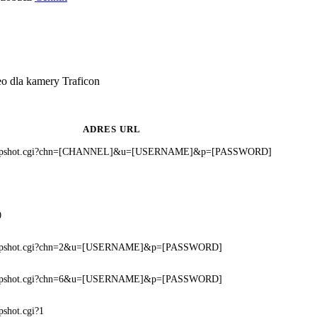
o dla kamery Traficon
ADRES URL
snapshot.cgi?chn=[CHANNEL]&u=[USERNAME]&p=[PASSWORD]
0
snapshot.cgi?chn=2&u=[USERNAME]&p=[PASSWORD]
snapshot.cgi?chn=6&u=[USERNAME]&p=[PASSWORD]
pshot.cgi?1