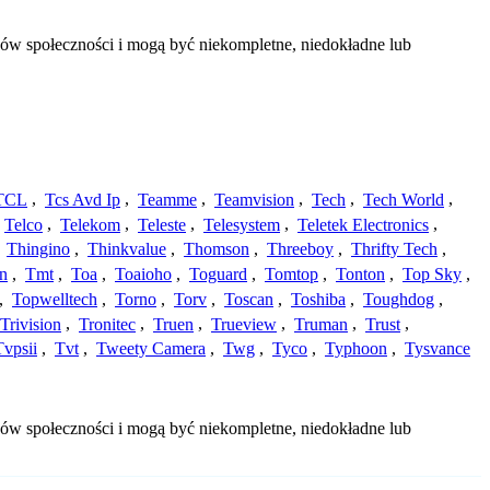
bów społeczności i mogą być niekompletne, niedokładne lub
TCL
,
Tcs Avd Ip
,
Teamme
,
Teamvision
,
Tech
,
Tech World
,
Telco
,
Telekom
,
Teleste
,
Telesystem
,
Teletek Electronics
,
,
Thingino
,
Thinkvalue
,
Thomson
,
Threeboy
,
Thrifty Tech
,
n
,
Tmt
,
Toa
,
Toaioho
,
Toguard
,
Tomtop
,
Tonton
,
Top Sky
,
,
Topwelltech
,
Torno
,
Torv
,
Toscan
,
Toshiba
,
Toughdog
,
Trivision
,
Tronitec
,
Truen
,
Trueview
,
Truman
,
Trust
,
Tvpsii
,
Tvt
,
Tweety Camera
,
Twg
,
Tyco
,
Typhoon
,
Tysvance
bów społeczności i mogą być niekompletne, niedokładne lub