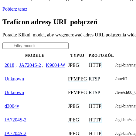
Pobierz teraz
Traficon adresy URL połączeń
Porada: Kliknij model, aby wygenerować adres URL połączenia wide
MODELE
TYPUJ
PROTOKÓŁ
JPEG
HTTP
2018
,
JA7204S-2
,
K9604-W
/cgi-bin/
FFMPEG
RTSP
Unknown
/onvif1
FFMPEG
RTSP
Unknown
/live/ch00_
JPEG
HTTP
d3004v
/cgi-bin/
JPEG
HTTP
JA7204S-2
/cgi-bin/
JPEG
HTTP
JA7204S-2
/cgi-bin/sna