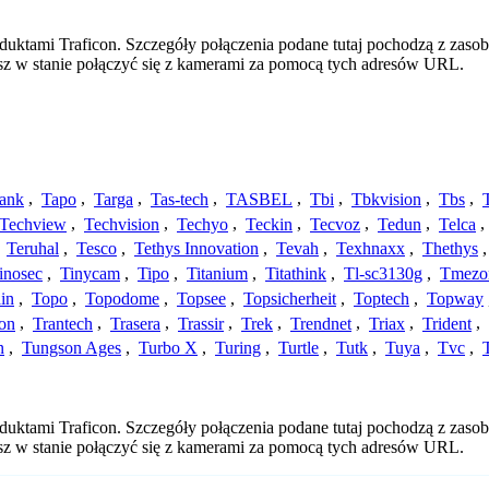
duktami Traficon. Szczegóły połączenia podane tutaj pochodzą z zaso
esz w stanie połączyć się z kamerami za pomocą tych adresów URL.
ank
,
Tapo
,
Targa
,
Tas-tech
,
TASBEL
,
Tbi
,
Tbkvision
,
Tbs
,
Techview
,
Techvision
,
Techyo
,
Teckin
,
Tecvoz
,
Tedun
,
Telca
,
,
Teruhal
,
Tesco
,
Tethys Innovation
,
Tevah
,
Texhnaxx
,
Thethys
inosec
,
Tinycam
,
Tipo
,
Titanium
,
Titathink
,
Tl-sc3130g
,
Tmezo
in
,
Topo
,
Topodome
,
Topsee
,
Topsicherheit
,
Toptech
,
Topway
con
,
Trantech
,
Trasera
,
Trassir
,
Trek
,
Trendnet
,
Triax
,
Trident
,
n
,
Tungson Ages
,
Turbo X
,
Turing
,
Turtle
,
Tutk
,
Tuya
,
Tvc
,
duktami Traficon. Szczegóły połączenia podane tutaj pochodzą z zaso
esz w stanie połączyć się z kamerami za pomocą tych adresów URL.