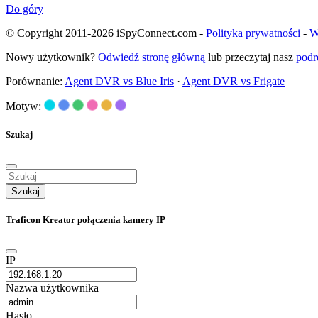
Do góry
© Copyright 2011-2026 iSpyConnect.com -
Polityka prywatności
-
W
Nowy użytkownik?
Odwiedź stronę główną
lub przeczytaj nasz
podr
Porównanie:
Agent DVR vs Blue Iris
·
Agent DVR vs Frigate
Motyw:
Szukaj
Szukaj
Traficon Kreator połączenia kamery IP
IP
Nazwa użytkownika
Hasło