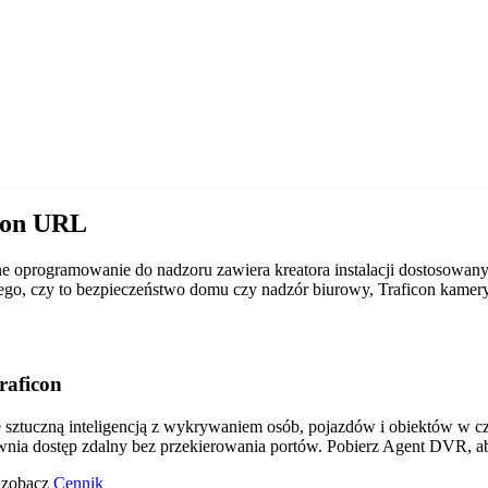
icon URL
e oprogramowanie do nadzoru zawiera kreatora instalacji dostosowany
d tego, czy to bezpieczeństwo domu czy nadzór biurowy, Traficon kam
raficon
tuczną inteligencją z wykrywaniem osób, pojazdów i obiektów w czas
wnia dostęp zdalny bez przekierowania portów. Pobierz Agent DVR, a
o zobacz
Cennik