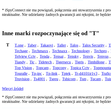
* iSpyConnect nie ma powiązań, połączenia ani stowarzyszenia z pro
nieaktualne. Nie udzielamy żadnych gwarancji ani rękojmi, że będzi
Inne marki rozpoczynające się od "T"
T
T.one
,
Taber
,
Takaovi
,
Taller
,
Talos
,
Talos Security
,
T
Techage
,
Techmaxx
,
Technaxx
,
Technology
,
Techpro
,
Telview Cctv
,
Tenda
,
Tensai
,
Tensky
,
Tenvis
,
Tenvus
Tiandy
,
Tic
,
Tidetech
,
Tigersecu
,
Tigris
,
Timhillone
,
T
Top Vision
,
Topcam
,
Topcony
,
Topica Cctv
,
Topmounta
Touralle
,
Tp-ipc
,
Tp-link
,
Tptek
,
Tr-d4101ir1v3
,
Trafi
Truvision
,
Ts4001
,
Tseeu
,
Tshicom
,
Tsm
,
Tucam
,
Tui
Więcej źródeł
* iSpyConnect nie ma powiązań, połączenia ani stowarzyszenia z pro
nieaktualne. Nie udzielamy żadnych gwarancji ani rękojmi, że będzi