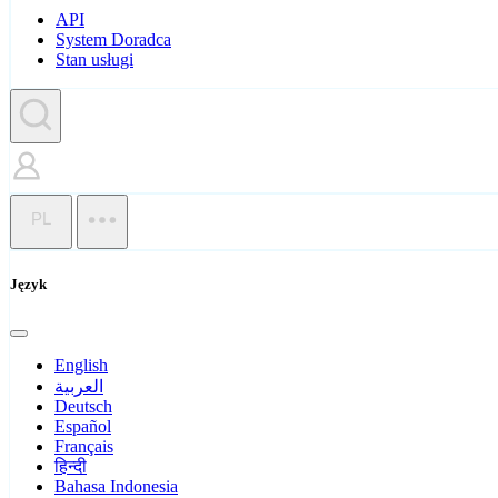
API
System Doradca
Stan usługi
PL
Język
English
العربية
Deutsch
Español
Français
हिन्दी
Bahasa Indonesia