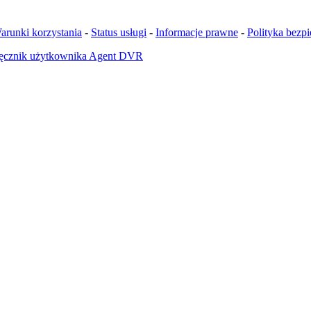
arunki korzystania
-
Status usługi
-
Informacje prawne
-
Polityka bezp
ęcznik użytkownika Agent DVR