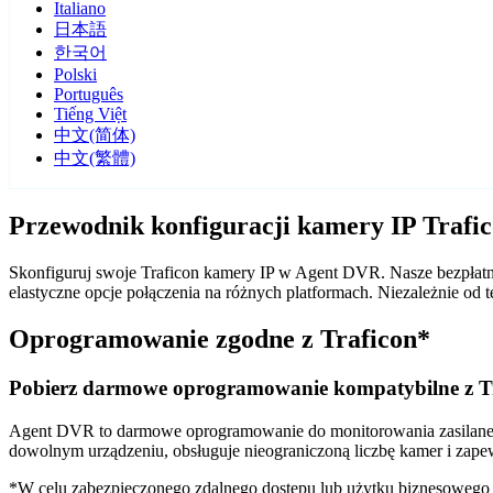
Italiano
日本語
한국어
Polski
Português
Tiếng Việt
中文(简体)
中文(繁體)
Przewodnik konfiguracji kamery IP Traf
Skonfiguruj swoje Traficon kamery IP w Agent DVR. Nasze bezpłatn
elastyczne opcje połączenia na różnych platformach. Niezależnie o
Oprogramowanie zgodne z Traficon*
Pobierz darmowe oprogramowanie kompatybilne z T
Agent DVR to darmowe oprogramowanie do monitorowania zasilane sz
dowolnym urządzeniu, obsługuje nieograniczoną liczbę kamer i zape
*W celu zabezpieczonego zdalnego dostępu lub użytku biznesoweg